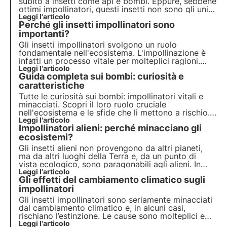
subito a insetti come api e bombi. Eppure, sebbene
ottimi impollinatori, questi insetti non sono gli unici
a contribuire a questo importante servizio
Leggi l'articolo
Perché gli insetti impollinatori sono
ecosistemico.
importanti?
Gli insetti impollinatori svolgono un ruolo
fondamentale nell'ecosistema. L'impollinazione è
infatti un processo vitale per molteplici ragioni.
Scopriamole insieme in questo articolo,
Leggi l'articolo
Guida completa sui bombi: curiosità e
approfondendo alcune curiosità interessanti tra cui
i diversi meccanismi di impollinazione.
caratteristiche
Tutte le curiosità sui bombi: impollinatori vitali e
minacciati. Scopri il loro ruolo cruciale
nell'ecosistema e le sfide che li mettono a rischio.
Unisciti a 3Bee per preservare questi preziosi
Leggi l'articolo
Impollinatori alieni: perché minacciano gli
insetti e garantire un futuro sostenibile.
ecosistemi?
Gli insetti alieni non provengono da altri pianeti,
ma da altri luoghi della Terra e, da un punto di
vista ecologico, sono paragonabili agli alieni. In
questo articolo parliamo di cosa siano, quali siano
Leggi l'articolo
Gli effetti del cambiamento climatico sugli
i più diffusi e scopriremo come possiamo aiutare
gli impollinatori grazie ai progetti di 3Bee.
impollinatori
Gli insetti impollinatori sono seriamente minacciati
dal cambiamento climatico e, in alcuni casi,
rischiano l’estinzione. Le cause sono molteplici e
possono coinvolgere direttamente gli insetti o
Leggi l'articolo