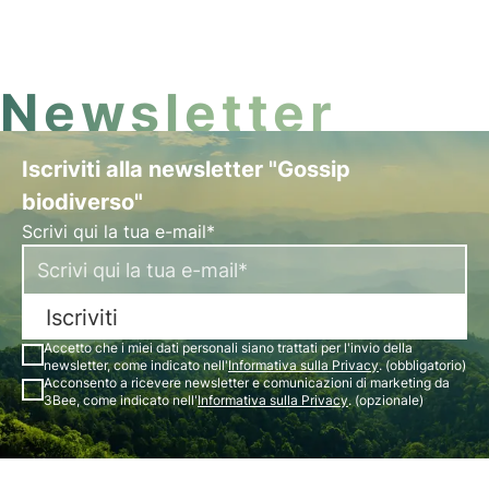
indirettamente le piante che visitano. Ma quali
sono gli effetti? Scopriamolo in questo articolo.
Newsletter
Iscriviti alla newsletter "Gossip
biodiverso"
Scrivi qui la tua e-mail*
Iscriviti
Accetto che i miei dati personali siano trattati per l'invio della
newsletter, come indicato nell'
Informativa sulla Privacy
. (obbligatorio)
Acconsento a ricevere newsletter e comunicazioni di marketing da
3Bee, come indicato nell'
Informativa sulla Privacy
. (opzionale)