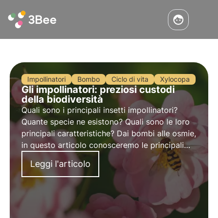
Impollinatori
Bombo
Ciclo di vita
Xylocopa
Gli impollinatori: preziosi custodi
della biodiversità
Quali sono i principali insetti impollinatori?
Quante specie ne esistono? Quali sono le loro
principali caratteristiche? Dai bombi alle osmie,
in questo articolo conosceremo le principali
specie di impollinatori, preziosi custodi della
Leggi l'articolo
biodiversità