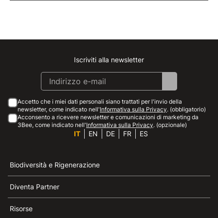
Iscriviti alla newsletter
Instagram
Facebook
Linkedin
Youtube
Accetto che i miei dati personali siano trattati per l'invio della
newsletter, come indicato nell'
Informativa sulla Privacy
. (obbligatorio)
Acconsento a ricevere newsletter e comunicazioni di marketing da
3Bee, come indicato nell'
Informativa sulla Privacy
. (opzionale)
IT
EN
DE
FR
ES
Biodiversità e Rigenerazione
Diventa Partner
Risorse