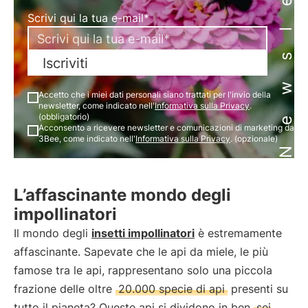
Newsletter
Scrivi qui la tua e-mail*
Iscriviti
Accetto che i miei dati personali siano trattati per l'invio della
newsletter, come indicato nell'
Informativa sulla Privacy
.
(obbligatorio)
Acconsento a ricevere newsletter e comunicazioni di marketing da
3Bee, come indicato nell'
Informativa sulla Privacy
. (opzionale)
L’affascinante mondo degli
impollinatori
Il mondo degli
insetti impollinatori
è estremamente
affascinante. Sapevate che le api da miele, le più
famose tra le api, rappresentano solo una piccola
frazione delle oltre
20.000 specie di api
presenti su
tutto il pianeta? Queste api si dividono in ben
sei