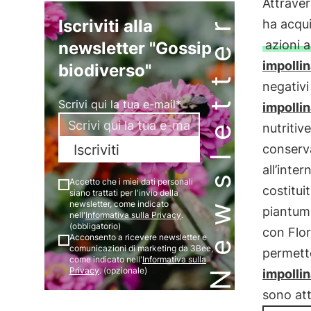
Attraver
Newsletter
Iscriviti alla
ha acqui
azioni 
newsletter "Gossip
impollin
biodiverso"
negativi
Scrivi qui la tua e-mail*
impollin
nutritiv
conserva
Iscriviti
all’inter
Accetto che i miei dati personali
costitui
siano trattati per l'invio della
newsletter, come indicato
piantum
nell'
Informativa sulla Privacy
.
(obbligatorio)
con Flo
Acconsento a ricevere newsletter e
comunicazioni di marketing da 3Bee,
permett
come indicato nell'
Informativa sulla
Privacy
. (opzionale)
impollin
sono att