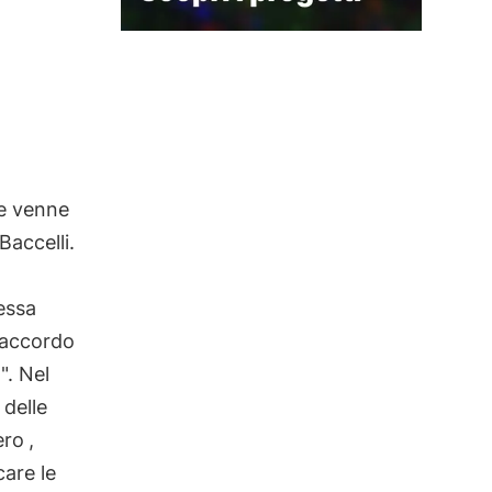
e venne
Baccelli.
 essa
i accordo
". Nel
 delle
ero
,
are le