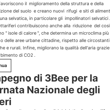
 favoriscono il
miglioramento della struttura e della
zione del suolo
e creano nuovi
rifugi
e siti di alime
auna selvatica, in particolare gli
impollinatori selvatici
ettariferi contribuiscono anche alla
riduzione
del cos
o "
isole di calore
", che determina un microclima più
rno delle aree urbane cittadine, rispetto alle circostant
he e rurali. Infine, migliorano la qualità dell'aria grazie
rbimento di CO2
.
nua
mpegno di 3Bee per la
rnata Nazionale degli
eri