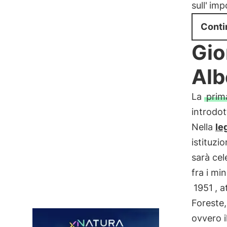
sull'
impo
Conti
Gio
Albe
La
prim
introdot
Nella
le
istituzio
sarà cel
fra i mi
1951
, a
Foreste, 
ovvero i