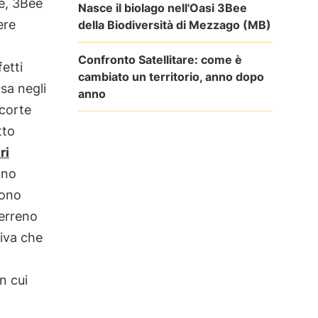
re, 3Bee
Nasce il biolago nell'Oasi 3Bee
ere
della Biodiversità di Mezzago (MB)
Confronto Satellitare: come è
fetti
cambiato un territorio, anno dopo
usa negli
anno
scorte
tto
ri
ono
gono
terreno
tiva che
n cui