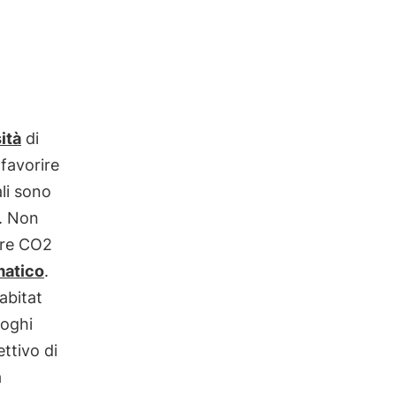
ità
di
 favorire
ali sono
o. Non
re CO2
matico
.
abitat
uoghi
ttivo di
a