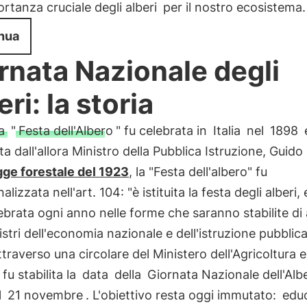
rtanza cruciale degli alberi
per il nostro ecosistema.
nua
rnata Nazionale degli
ri: la storia
a
"
Festa dell'Albero
" fu celebrata in
Italia
nel
1898
ta dall'allora Ministro della Pubblica Istruzione, Guido 
gge forestale del 1923
, la "Festa dell'albero" fu
nalizzata nell'art. 104: "è istituita la festa degli alberi,
ebrata ogni anno nelle forme che saranno stabilite d
nistri dell'economia nazionale e dell'istruzione pubblica
ttraverso una circolare del Ministero dell'Agricoltura e
fu stabilita la
data
della
Giornata Nazionale dell'Alb
l
21 novembre
. L'obiettivo resta oggi immutato:
educ