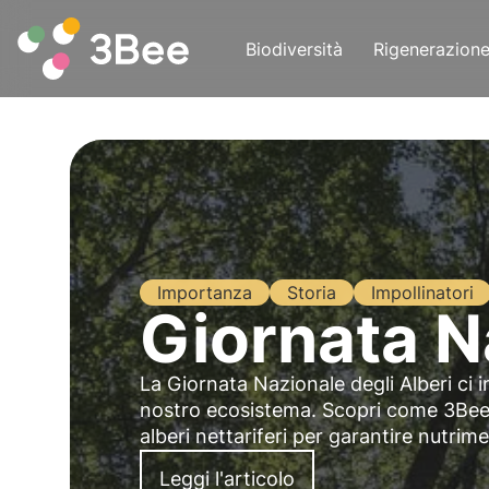
Biodiversità
Rigenerazion
Importanza
Storia
Impollinatori
Giornata N
La Giornata Nazionale degli Alberi ci in
nostro ecosistema. Scopri come 3Bee 
alberi nettariferi per garantire nutrime
Leggi l'articolo