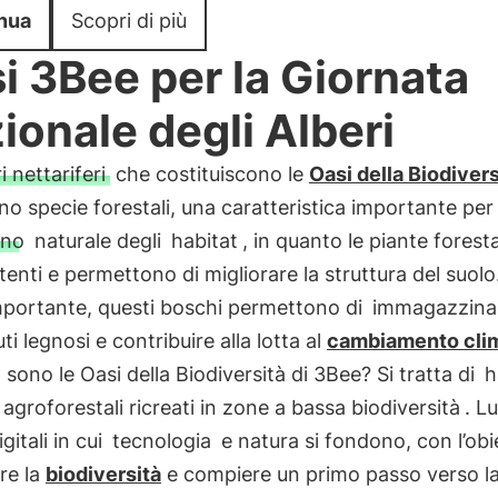
nua
Scopri di più
i 3Bee per la Giornata
ionale degli Alberi
i nettariferi
che costituiscono le
Oasi della Biodivers
o specie forestali, una caratteristica importante per
ino
naturale degli
habitat
, in quanto le piante forest
stenti e permettono di migliorare la struttura del suol
portante, questi boschi permettono di
immagazzina
ti legnosi e contribuire alla lotta al
cambiamento cli
sono le Oasi della Biodiversità di 3Bee? Si tratta di
h
 agroforestali ricreati in zone a bassa biodiversità
. L
igitali in cui
tecnologia
e natura si fondono, con l’obie
re la
biodiversità
e compiere un primo passo verso l