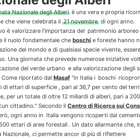
nata Nazionale degli Alberi
è una vera e propria ricor
e che viene celebrata il
21 novembre
di ogni anno.
ivo è valorizzare l'importanza del
patrimonio arboreo
e il ruolo fondamentale che
boschi
e foreste hanno n
zione del mondo e di qualsiasi specie vivente, esse
. Una giornata che prevede numerose iniziative volt
ficazione del verde urbano
e alla valorizzazione degli 
. Come riportato dal
Masaf
"in Italia i
boschi
ricopro
i di ettari di superficie
, pari al 36,7 per cento del terri
, per un totale di oltre 12 miliardi di alberi, pari a 200
cun cittadino." Secondo il
Centro di Ricerca sui Cons
rò, ogni anno in
Italia vengono ricoperti dal cement
00 ettari di aree forestali
. Un dato allarmante che, i
 Nazionale, ci permette ancor di più di riflettere