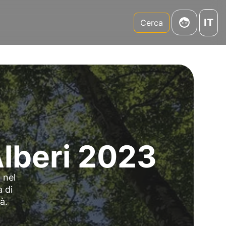
IT
m
Cerca
Alberi 2023
 nel
 di
à.