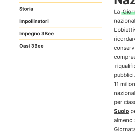
Storia
La
Gior
nazional
Impollinatori
L'obiett
Impegno 3Bee
ricordar
Oasi 3Bee
conserva
compreso
riquali
pubblici
11 milion
nazionale
per cias
Suolo
pe
almeno 5
Giornata