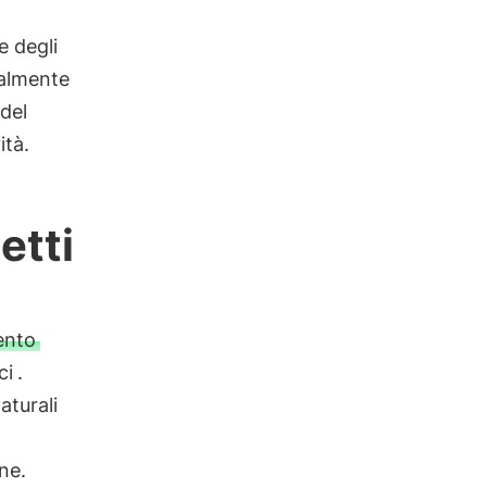
e degli
cialmente
 del
ità.
etti
ento
ci
.
aturali
ne.