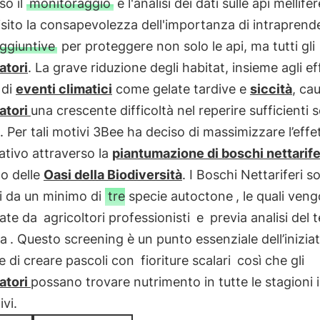
so il
monitoraggio
e l'analisi dei dati sulle api mellife
sito la consapevolezza dell'importanza di intraprend
aggiuntive
per proteggere non solo le api, ma tutti gli
atori
. La grave riduzione degli habitat, insieme agli ef
 di
eventi climatici
come gelate tardive e
siccità
, ca
atori
una crescente difficoltà nel reperire sufficienti 
e. Per tali motivi 3Bee ha deciso di massimizzare l’effe
tivo attraverso la
piantumazione di boschi nettarife
no delle
Oasi della Biodiversità
. I Boschi Nettariferi s
ti da un minimo di
tre specie autoctone
, le quali ven
ate da
agricoltori professionisti
e
previa analisi del 
ra
. Questo screening è un punto essenziale dell’inizia
e di creare pascoli con
fioriture scalari
così che gli
atori
possano trovare nutrimento in tutte le stagioni i
ivi.