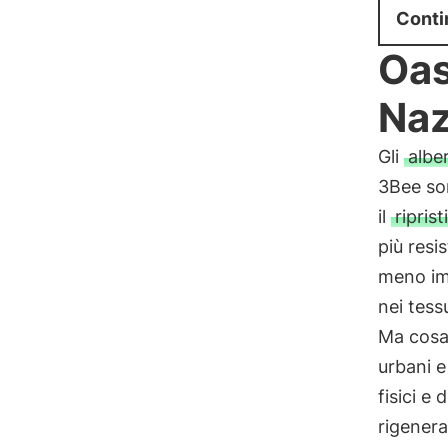
Conti
Oas
Naz
Gli
alber
3Bee son
il
riprist
più resi
meno im
nei tessu
Ma cosa 
urbani e
fisici e d
rigenera