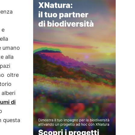
renza
e
ella
re umano
e alla
spazi
no
oltre
torio
 alberi
umi di
o
n questa