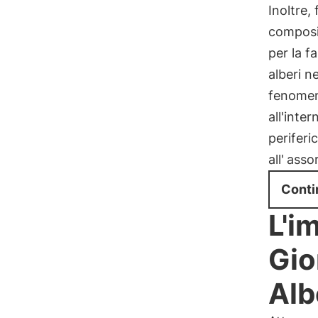
Inoltre,
composi
per la f
alberi n
fenomen
all'inte
periferic
all'
asso
Conti
L'i
Gio
Alb