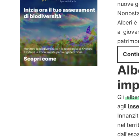
nuove g
Nonostan
Alberi è
ai giova
patrimo
Conti
Albe
imp
Gli
alber
agli
inse
Innanzit
nel terr
dall'esp