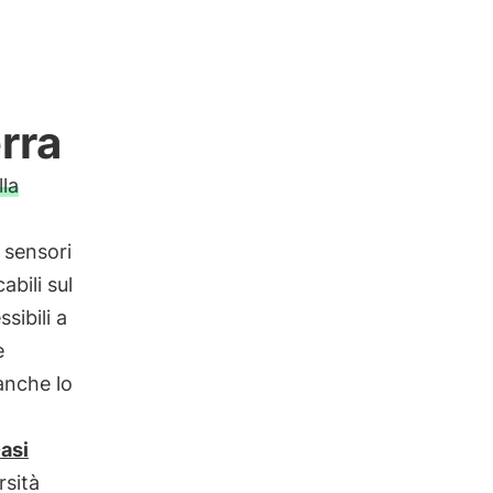
rra
lla
i sensori
abili sul
sibili a
e
 anche lo
asi
rsità