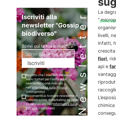
sug
La degra
Newsletter
Iscriviti alla
“
microp
newsletter "Gossip
organism
biodiverso"
livelli, n
infatti,
Scrivi qui la tua e-mail*
crescita
fiori
, ri
Iscriviti
api e
far
vantaggi
Accetto che i miei dati personali
siano trattati per l'invio della
riprodut
newsletter, come indicato
nell'
Informativa sulla Privacy
.
raccogl
(obbligatorio)
Acconsento a ricevere newsletter e
L’esposi
comunicazioni di marketing da 3Bee,
come indicato nell'
Informativa sulla
chimica 
Privacy
. (opzionale)
consegu