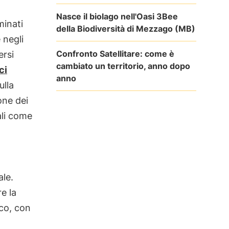
Nasce il biolago nell'Oasi 3Bee
minati
della Biodiversità di Mezzago (MB)
 negli
Confronto Satellitare: come è
ersi
cambiato un territorio, anno dopo
ci
anno
ulla
one dei
ali come
ale.
e la
ico, con