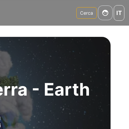
IT
m
Cerca
rra - Earth
l
i