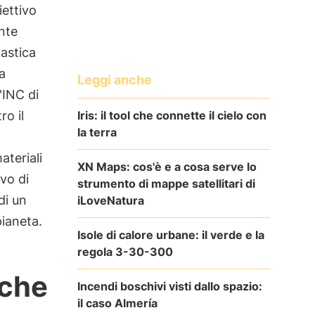
iettivo
nte
lastica
a
Leggi anche
'INC di
Iris: il tool che connette il cielo con
o il
la terra
ateriali
XN Maps: cos'è e a cosa serve lo
vo di
strumento di mappe satellitari di
di un
iLoveNatura
pianeta.
Isole di calore urbane: il verde e la
regola 3-30-300
iche
Incendi boschivi visti dallo spazio:
il caso Almería