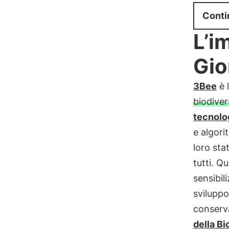
Conti
L’i
Gio
3Bee
è 
biodiver
tecnolo
e algori
loro stat
tutti. Q
sensibil
sviluppo
conserva
della Bi