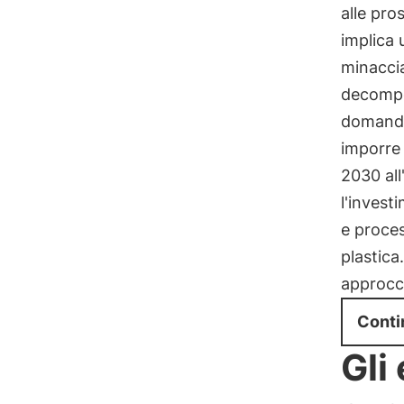
alle pro
implica 
minaccia
decompos
domanda 
imporre
2030 all
l'invest
e proces
plastica
approcci
Conti
Gli