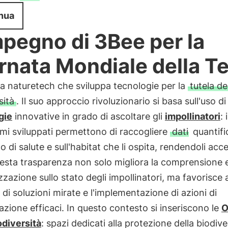
nua
mpegno di 3Bee per la
rnata Mondiale della Te
la naturetech che sviluppa tecnologie per la
tutela de
sità
. Il suo approccio rivoluzionario si basa sull'uso di
gie
innovative in grado di ascoltare gli
impollinatori
: 
tmi sviluppati permettono di raccogliere
dati
quantific
o di salute e sull'habitat che li ospita, rendendoli acces
uesta trasparenza non solo migliora la comprensione 
izzazione sullo stato degli impollinatori, ma favorisce
 di soluzioni mirate e l'implementazione di azioni di
zione efficaci. In questo contesto si inseriscono le
O
odiversità
: spazi dedicati alla protezione della biodive