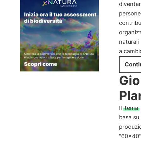
diventa
persone 
contribu
organizz
naturali
a cambia
Conti
Gio
Pla
Il
tema
basa su 
produzio
"60×40".