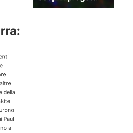
rra:
enti
re
are
altre
 della
kite
furono
i Paul
ino a