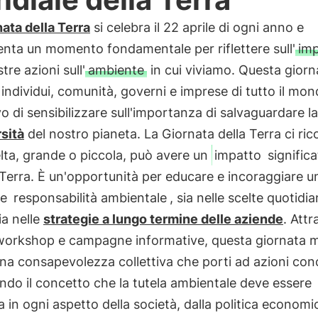
ata della Terra
si celebra il 22 aprile di ogni anno e
nta un momento fondamentale per riflettere sull'
im
tre azioni sull'
ambiente
in cui viviamo. Questa giorn
 individui, comunità, governi e imprese di tutto il mo
ivo di sensibilizzare sull'importanza di salvaguardare la
sità
del nostro pianeta. La Giornata della Terra ci ri
lta, grande o piccola, può avere un
impatto
significa
Terra. È un'opportunità per educare e incoraggiare u
re
responsabilità ambientale
, sia nelle scelte quotidi
ia nelle
strategie a lungo termine delle aziende
. Att
 workshop e campagne informative, questa giornata m
na consapevolezza collettiva che porti ad azioni con
ndo il concetto che la tutela ambientale deve essere
a in ogni aspetto della società, dalla politica economi