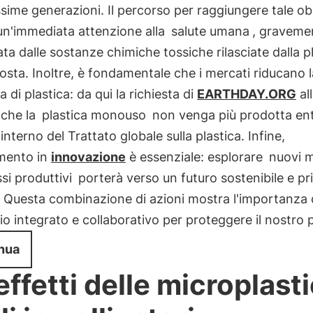
ssime generazioni. Il percorso per raggiungere tale ob
un'immediata attenzione alla
salute umana
, graveme
ta dalle sostanze chimiche tossiche rilasciate dalla p
ta. Inoltre, è fondamentale che i mercati riducano l
di plastica: da qui la richiesta di
EARTHDAY.ORG
all
 che la
plastica monouso
non venga più prodotta entr
'interno del Trattato globale sulla plastica. Infine,
imento in
innovazione
è essenziale: esplorare
nuovi m
si produttivi
porterà verso un futuro sostenibile e pri
. Questa combinazione di azioni mostra l'importanza 
o integrato e collaborativo per proteggere il nostro 
nua
 effetti delle microplast