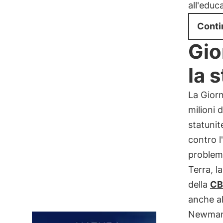
all'educ
Conti
Gio
la s
La Giorna
milioni 
statuni
contro l
problema
Terra, l
della
CB
anche al
Newman. 