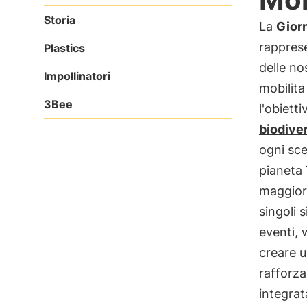
Storia
La
Giorn
rapprese
Plastics
delle nos
Impollinatori
mobilita
3Bee
l'obiett
biodiver
ogni sce
pianeta 
maggio
singoli s
eventi,
creare u
rafforza
integrat