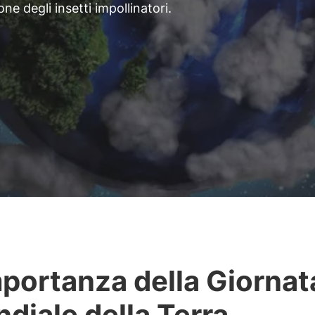
e degli insetti impollinatori.
mportanza della Giornat
diale della Terra