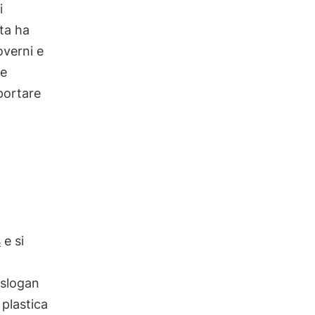
i
ata ha
overni e
se
portare
s
e si
 slogan
 plastica