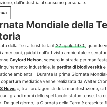
azione, dall'industria al consumo personale.
nua
rnata Mondiale della Te
toria
ta della Terra fu istituita il
22 aprile 1970
, quando v
di americani, guidati dall'attivista ambientale e senato
tense
Gaylord Nelson
, scesero in strada per manifest
'inquinamento industriale, la
perdita di biodiversità
e 
tiche ambientali. Durante la prima Giornata Mondiale
a copertura mediatica venne realizzata da Walter Cron
S News
e, tra i protagonisti della manifestazione, ci 
cuni grandi nomi dello spettacolo statunitense, tra cu
Da quel giorno, la Giornata della Terra è cresciuta f