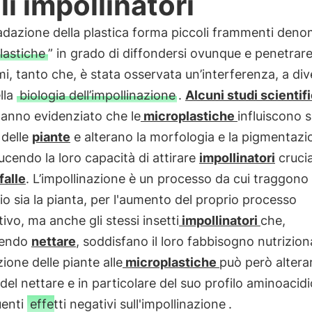
li impollinatori
dazione della plastica forma piccoli frammenti deno
lastiche
” in grado di diffondersi ovunque e penetrare
i, tanto che, è stata osservata un’interferenza, a div
ella
biologia dell’impollinazione
.
Alcuni studi scientifi
 hanno evidenziato che le
microplastiche
influiscono s
 delle
piante
e alterano la morfologia e la pigmentazi
ducendo la loro capacità di attirare
impollinatori
cruci
falle
. L’impollinazione è un processo da cui traggono
o sia la pianta, per l'aumento del proprio processo
tivo, ma anche gli stessi insetti
impollinatori
che,
iendo
nettare
, soddisfano il loro fabbisogno nutrizion
zione delle piante alle
microplastiche
può però alterar
del nettare e in particolare del suo profilo aminoacid
enti
effetti negativi sull'impollinazione
.