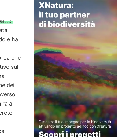
patto
ata
ndo e ha
corda che
tivo sul
na
ane dei
raverso
ira a
crete,
ca