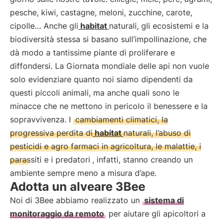
pesche, kiwi, castagne, meloni, zucchine, carote,
cipolle… Anche gli
habitat
naturali, gli ecosistemi e la
biodiversità stessa si basano sull’impollinazione, che
dà modo a tantissime piante di proliferare e
diffondersi. La Giornata mondiale delle api non vuole
solo evidenziare quanto noi siamo dipendenti da
questi piccoli animali, ma anche quali sono le
minacce che ne mettono in pericolo il benessere e la
sopravvivenza. I
cambiamenti climatici, la
progressiva perdita di
habitat
naturali, l’abuso di
pesticidi e agro farmaci in agricoltura, le malattie, i
parassiti e i predatori
, infatti, stanno creando un
ambiente sempre meno a misura d’ape.
Adotta un alveare 3Bee
Noi di 3Bee abbiamo realizzato un
sistema di
monitoraggio da remoto
per aiutare gli apicoltori a