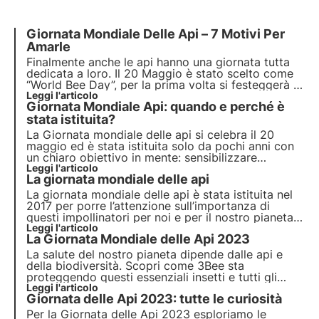
Giornata Mondiale Delle Api – 7 Motivi Per
Amarle
Finalmente anche le api hanno una giornata tutta
dedicata a loro. Il 20 Maggio è stato scelto come
“World Bee Day”, per la prima volta si festeggerà in
tutto il mondo. L’Assemblea Generale delle Nazioni
Leggi l'articolo
Giornata Mondiale Api: quando e perché è
Unite ha adottato la risoluzione che indica questa
come data ufficiale per la Giornata delle Api.
stata istituita?
La Giornata mondiale delle api si celebra il 20
maggio ed è stata istituita solo da pochi anni con
un chiaro obiettivo in mente: sensibilizzare
l’opinione pubblica mondiale riguardo
Leggi l'articolo
La giornata mondiale delle api
all’importanza degli impollinatori, al ruolo che
rivestono nell’ambito dello sviluppo sostenibile.
La giornata mondiale delle api è stata istituita nel
2017 per porre l’attenzione sull’importanza di
questi impollinatori per noi e per il nostro pianeta.
Per anni, le api hanno contribuito silenziosamente
Leggi l'articolo
La Giornata Mondiale delle Api 2023
al nostro benessere, ma negli ultimi decenni il loro
benessere è sempre più a rischio.
La salute del nostro pianeta dipende dalle api e
della biodiversità. Scopri come 3Bee sta
proteggendo questi essenziali insetti e tutti gli
impollinatori in occasione della Giornata Mondiale
Leggi l'articolo
Giornata delle Api 2023: tutte le curiosità
delle Api 2023.
Per la
Giornata delle Api 2023
esploriamo le