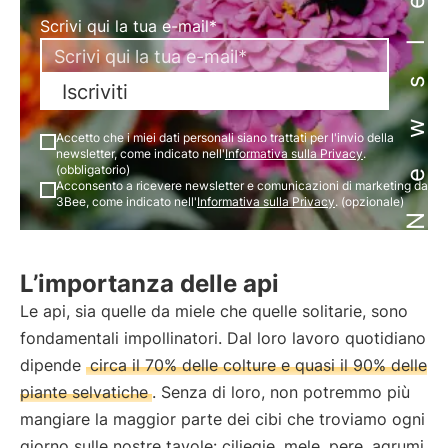
Newsletter
Scrivi qui la tua e-mail*
Iscriviti
Accetto che i miei dati personali siano trattati per l'invio della
newsletter, come indicato nell'
Informativa sulla Privacy
.
(obbligatorio)
Acconsento a ricevere newsletter e comunicazioni di marketing da
3Bee, come indicato nell'
Informativa sulla Privacy
. (opzionale)
L’importanza delle api
Le api, sia quelle da miele che quelle solitarie, sono
fondamentali impollinatori. Dal loro lavoro quotidiano
dipende
circa il 70% delle colture e quasi il 90% delle
piante selvatiche
. Senza di loro, non potremmo più
mangiare la maggior parte dei cibi che troviamo ogni
giorno sulle nostre tavole: ciliegie, mele, pere, agrumi,