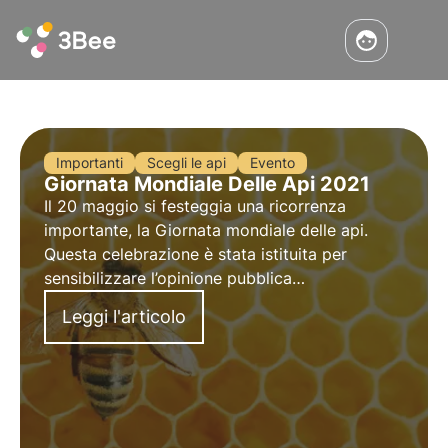
Importanti
Scegli le api
Evento
Giornata Mondiale Delle Api
2021
Il
20 maggio
si festeggia una ricorrenza
importante, la Giornata mondiale delle api.
Questa celebrazione è stata istituita per
sensibilizzare l’opinione pubblica
sull’importanza degli impollinatori per il nostro
Leggi l'articolo
pianeta e la nostra vita e sui pericoli che
affrontano quotidianamente.