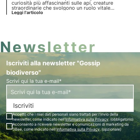
curiosità
più affascinanti sulle
api
, creature
straordinarie che svolgono un ruolo vitale
nell'ecosistema. Dalle loro abilità di volo alle
Leggi l'articolo
incredibili dimensioni delle loro famiglie, scopriamo
insieme quanto sono straordinarie e importanti da
proteggere.
Newsletter
Iscriviti alla newsletter "Gossip
biodiverso"
Scrivi qui la tua e-mail*
Iscriviti
Accetto che i miei dati personali siano trattati per l'invio della
newsletter, come indicato nell'
Informativa sulla Privacy
. (obbligatorio)
Acconsento a ricevere newsletter e comunicazioni di marketing da
3Bee, come indicato nell'
Informativa sulla Privacy
. (opzionale)