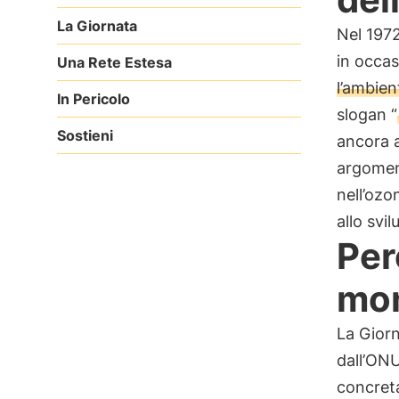
La Giornata
Nel 1972,
in occas
Una Rete Estesa
l’ambien
In Pericolo
slogan “
Sostieni
ancora a
argoment
nell’ozo
allo svi
Per
mon
La Giorn
dall’ON
concreta