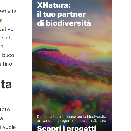
estività
r
cativo
isulta
un
l buco
e fino
ata
tato
na
i vuole