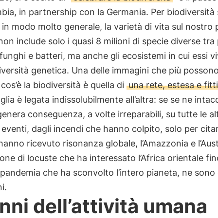
bia, in partnership con la Germania. Per biodiversità 
 in modo molto generale, la varietà di vita sul nostro 
on include solo i quasi 8 milioni di specie diverse tra 
 funghi e batteri, ma anche gli ecosistemi in cui essi v
diversità genetica. Una delle immagini che più possono
 cos’è la biodiversità è quella di
una rete, estesa e fitt
lia è legata indissolubilmente all’altra: se se ne intac
enera conseguenza, a volte irreparabili, su tutte le alt
i eventi, dagli incendi che hanno colpito, solo per citar
hanno ricevuto risonanza globale, l’Amazzonia e l’Aust
ione di locuste che ha interessato l’Africa orientale fin
pandemia che ha sconvolto l’intero pianeta, ne sono 
i.
anni dell’attività umana