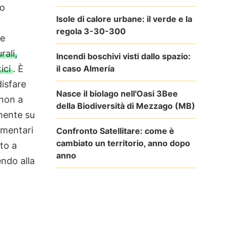
ro
Isole di calore urbane: il verde e la
regola 3-30-300
se
rali,
Incendi boschivi visti dallo spazio:
il caso Almería
ici
. È
disfare
Nasce il biolago nell'Oasi 3Bee
 non a
della Biodiversità di Mezzago (MB)
amente su
imentari
Confronto Satellitare: come è
cambiato un territorio, anno dopo
ato a
anno
endo alla