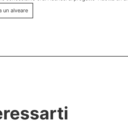
a un alveare
eressarti