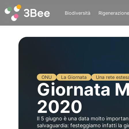
Biodiversità
Rigenerazion
ONU
La Giornata
Una rete estes
Giornata M
2020
Il 5 giugno è una data molto important
salvaguardia: festeggiamo infatti la 