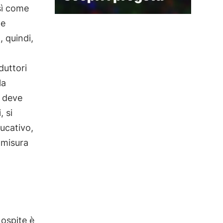
sì come
te
, quindi,
duttori
la
o deve
, si
ducativo,
 misura
 ospite è