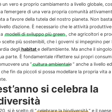
è un vero e proprio cambiamento a livello globale, co
ca l’emergere di una vera propria comunità attivamen
a a favore della tutela del nostro pianeta. Non basta
livello d’azione. È necessario che le attività produttive
 a
modelli di sviluppo più green
, che agricoltori e pro
 scelte più sostenibili, che i governi si impegnino per 
rdia degli
habitat
e dell’ambiente. Ma anche il singol
sua parte. È fondamentale riflettere sui propri consumi
omuovere una “
cultura ambientale
” anche a livello e
che fin da piccoli si possa modellare la propria vita a
nte.
st’anno si celebra la
diversità
20, si è scelto di “
celebrare la biodiversità
” e il paese