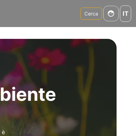
IT
m
Cerca
mbiente
 è