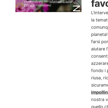
fav
come indicato nell'
Informativa sulla
Privacy
. (opzionale)
L’interv
la temat
comunqu
pianeta
farsi po
aiutare 
consente
azzerare
fondo i 
riusa, ri
sicurame
impollin
nostra v
quello c