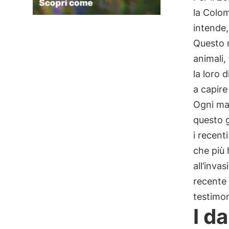
la Colom
intende,
Questo n
animali,
la loro 
a capire
Ogni mag
questo g
i recent
che più 
all’invas
recente 
testimon
I d