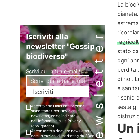
La biodi
pianeta.
estremam
Newsletter
ricordi
Iscriviti alla
l’agrico
newsletter "Gossip
stato ca
biodiverso"
ogni ann
perdita 
Scrivi qui la tua e-mail*
di noi. 
e sanita
Iscriviti
rischio 
sesta gr
Accetto che i miei dati personali
siano trattati per l'invio della
distruzi
newsletter, come indicato
nell'
Informativa sulla Privacy
.
Un 
(obbligatorio)
Acconsento a ricevere newsletter e
comunicazioni di marketing da 3Bee,