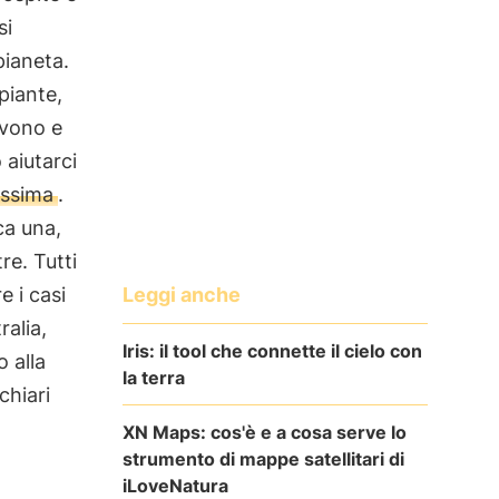
si
pianeta.
piante,
ivono e
 aiutarci
issima
.
ca una,
re. Tutti
Leggi anche
e i casi
ralia,
Iris: il tool che connette il cielo con
o alla
la terra
chiari
XN Maps: cos'è e a cosa serve lo
strumento di mappe satellitari di
iLoveNatura