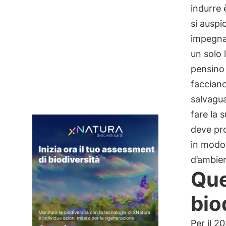
indurre 
si auspi
impegnat
un solo 
pensino
facciano
salvagua
fare la 
deve pr
in modo 
d’ambie
Que
bio
Per il 20