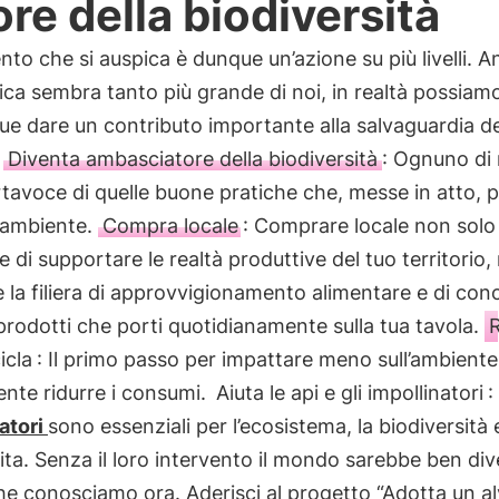
ore della biodiversità
ento che si auspica è dunque un’azione su più livelli. 
ica sembra tanto più grande di noi, in realtà possiam
e dare un contributo importante alla salvaguardia de
!
Diventa ambasciatore della biodiversità
: Ognuno di 
rtavoce di quelle buone pratiche che, messe in atto,
l’ambiente.
Compra locale
: Comprare locale non solo 
 di supportare le realtà produttive del tuo territorio,
 la filiera di approvvigionamento alimentare e di con
prodotti che porti quotidianamente sulla tua tavola.
R
cicla
: Il primo passo per impattare meno sull’ambiente
nte ridurre i consumi.
Aiuta le api e gli impollinatori
:
atori
sono essenziali per l’ecosistema, la biodiversità 
ita. Senza il loro intervento il mondo sarebbe ben di
he conosciamo ora. Aderisci al progetto “Adotta un al