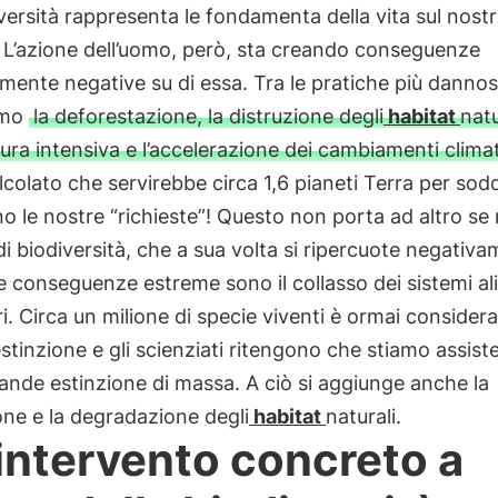
versità rappresenta le fondamenta della vita sul nost
 L’azione dell’uomo, però, sta creando conseguenze
ente negative su di essa. Tra le pratiche più danno
amo
la deforestazione, la distruzione degli
habitat
natu
ltura intensiva e l’accelerazione dei cambiamenti climat
lcolato che servirebbe circa 1,6 pianeti Terra per sod
o le nostre “richieste”! Questo non porta ad altro se
di biodiversità, che a sua volta si ripercuote negativ
Le conseguenze estreme sono il collasso dei sistemi al
ri. Circa un milione di specie viventi è ormai consider
estinzione e gli scienziati ritengono che stiamo assist
ande estinzione di massa. A ciò si aggiunge anche la
one e la degradazione degli
habitat
naturali.
intervento concreto a