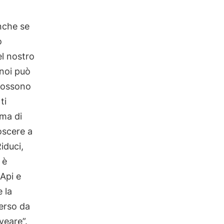
Anche se
o
l nostro
noi può
 possono
ti
 ma di
oscere a
iduci,
 è
 Api e
e la
verso da
veare”.