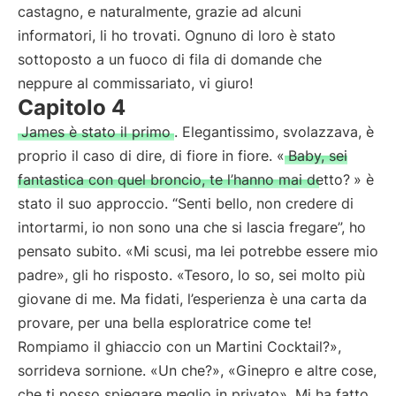
castagno, e naturalmente, grazie ad alcuni
informatori, li ho trovati. Ognuno di loro è stato
sottoposto a un fuoco di fila di domande che
neppure al commissariato, vi giuro!
Capitolo 4
James è stato il primo
. Elegantissimo, svolazzava, è
proprio il caso di dire, di fiore in fiore. «
Baby, sei
fantastica con quel broncio, te l’hanno mai detto?
» è
stato il suo approccio. “Senti bello, non credere di
intortarmi, io non sono una che si lascia fregare”, ho
pensato subito. «Mi scusi, ma lei potrebbe essere mio
padre», gli ho risposto. «Tesoro, lo so, sei molto più
giovane di me. Ma fidati, l’esperienza è una carta da
provare, per una bella esploratrice come te!
Rompiamo il ghiaccio con un Martini Cocktail?»,
sorrideva sornione. «Un che?», «Ginepro e altre cose,
che ti posso spiegare meglio in privato». Mi ha fatto