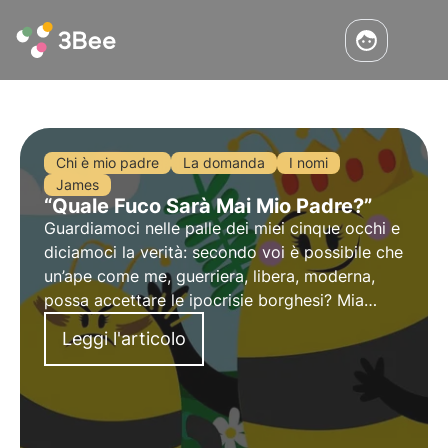
Chi è mio padre
La domanda
I nomi
James
“Quale Fuco Sarà Mai Mio Padre?”
Guardiamoci nelle palle dei miei cinque occhi e
diciamoci la verità: secondo voi è possibile che
un’ape come me, guerriera, libera, moderna,
possa accettare le ipocrisie borghesi? Mia
madre, l’ape regina, mi ha allevata così: «Mai
Leggi l'articolo
domande sulle 3 esse: soldi, sesso, salute. Non
è chic!». Comodo, eh?