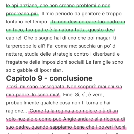
le api anziane, che non creano problemi e non
procreano più
. Il mio periodo da genitore è troppo
lontano nel tempo.
Tu non devi cercare tuo padre in
un fuco, tuo padre è la natura tutta, questo devi
capire!
Che bisogno hai di uno che poi magari ti
tarperebbe le ali? Fai come me: succhia un po’ di
nettare, studia delle strategie contro i diserbanti e
fregatene delle imposizioni sociali! Le famiglie sono
solo gabbie di ipocrisia».
Capitolo 9 - conclusione
Così, mi sono rassegnata. Non scoprirò mai chi sia
mio padre. Io sono mia!
. Fine. Sì, sì, è vero,
probabilmente qualche cosa non ti torna e hai
ragione…
Come fa la regina a compiere più di un
volo nuziale e come può Angie andare alla ricerca di
suo padre, quando sappiamo bene che i poveri fuchi,