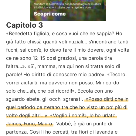
Capitolo 3
«Benedetta figliola, e cosa vuoi che ne sappia? Ho
già fatto chissà quanti voli nuziali… s’incontrano tanti
fuchi, sai com’è, io devo fare il mio dovere, ogni volta
ce ne sono 12-15 così graziosi, una parola tira
l’altra…». «Sì, mamma, ma qui non si tratta solo di
parole! Ho diritto di conoscere mio padre». «Tesoro,
vorrei aiutarti, ma davvero non posso. Mi ricordo
solo che…ah, che bei ricordi!». Eccola con uno
sguardo ebete, gli occhi sgranati.
«Posso dirti che in
quel periodo ce n’erano tre che ho visto un po’ più di
volte degli altri…». «Voglio i nomi!», le ho urlato.
James, Furio, Mauro
. Vabbé, è già un punto di
partenza. Così li ho cercati, tra fiori di lavanda e