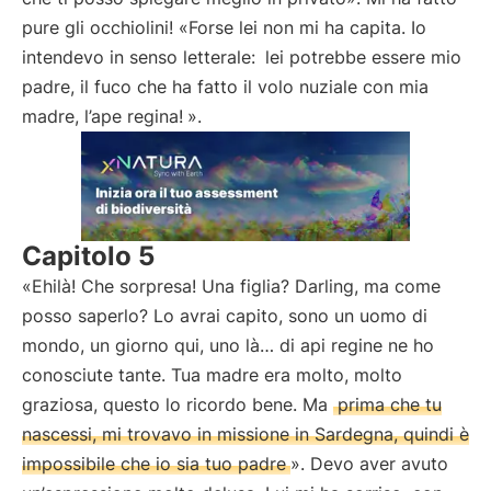
pure gli occhiolini! «Forse lei non mi ha capita. Io
intendevo in senso letterale:
lei potrebbe essere mio
padre, il fuco che ha fatto il volo nuziale con mia
madre, l’ape regina!
».
Capitolo 5
«Ehilà! Che sorpresa! Una figlia? Darling, ma come
posso saperlo? Lo avrai capito, sono un uomo di
mondo, un giorno qui, uno là… di api regine ne ho
conosciute tante. Tua madre era molto, molto
graziosa, questo lo ricordo bene. Ma
prima che tu
nascessi, mi trovavo in missione in Sardegna, quindi è
impossibile che io sia tuo padre
». Devo aver avuto