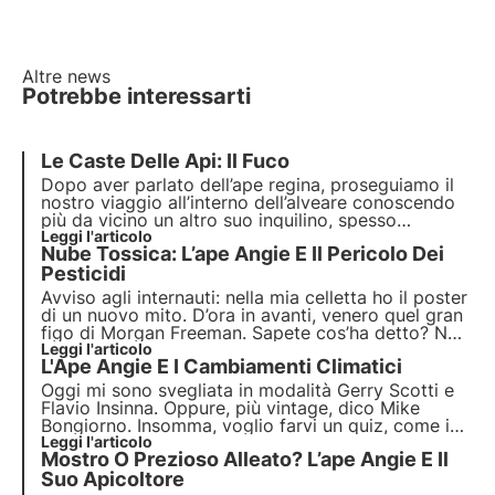
Altre news
Potrebbe interessarti
Le Caste Delle Api: Il Fuco
Dopo aver parlato dell’ape regina, proseguiamo il
nostro viaggio all’interno dell’alveare conoscendo
più da vicino un altro suo inquilino, spesso
dimenticato dai più per la sua estraneità al
Leggi l'articolo
Nube Tossica: L’ape Angie E Il Pericolo Dei
processo di produzione di miele e di conduzione
dell’alveare. Stiamo parlando del fuco, il maschio
Pesticidi
dell'ape.
Avviso agli internauti: nella mia celletta ho il poster
di un nuovo mito. D’ora in avanti, venero quel gran
figo di Morgan Freeman. Sapete cos’ha detto? No,
non sto parlando del solito discorsetto di
Leggi l'articolo
L'Ape Angie E I Cambiamenti Climatici
circostanza dell’Oscar. Lui, poco tempo fa, ha
parlato proprio di noi, della nostra famiglia!
Oggi mi sono svegliata in modalità Gerry Scotti e
Flavio Insinna. Oppure, più vintage, dico Mike
Bongiorno. Insomma, voglio farvi un quiz, come in
televisione: se anziché essere un’ape fossi una
Leggi l'articolo
Mostro O Prezioso Alleato? L’ape Angie E Il
stagione, secondo voi quale sarei?
Suo Apicoltore