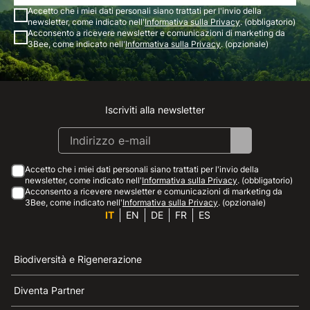
Accetto che i miei dati personali siano trattati per l'invio della
newsletter, come indicato nell'
Informativa sulla Privacy
. (obbligatorio)
Acconsento a ricevere newsletter e comunicazioni di marketing da
3Bee, come indicato nell'
Informativa sulla Privacy
. (opzionale)
Iscriviti alla newsletter
Instagram
Facebook
Linkedin
Youtube
Accetto che i miei dati personali siano trattati per l'invio della
newsletter, come indicato nell'
Informativa sulla Privacy
. (obbligatorio)
Acconsento a ricevere newsletter e comunicazioni di marketing da
3Bee, come indicato nell'
Informativa sulla Privacy
. (opzionale)
IT
EN
DE
FR
ES
Biodiversità e Rigenerazione
Diventa Partner