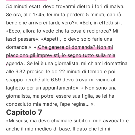
54 minuti esatti devo trovarmi dietro i fori di malva.
Se ora, alle 17.45, lei mi fa perdere 5 minuti, capirà
bene che arriverei tardi, vero?». «Beh, in effetti sì».
«Ecco, allora lo vede che la cosa è reciproca? Mi
lasci passare». «Aspetti, io devo solo farle una
domanda!». «
Che genere di domanda? Non mi
piacciono gli imprevisti, io segno tutto sulla mia
agenda
. Se lei è una giornalista, mi chiami domattina
alle 6.32 precise, le do 22 minuti di tempo e poi
scappo perché alle 6.59 devo trovarmi vicino al
laghetto per un appuntamento». «
Non sono una
giornalista, ma potrei essere sua figlia, se lei ha
conosciuto mia madre, l’ape regina…
».
Capitolo 7
«Mi scusi, ma devo chiamare subito il mio avvocato e
anche il mio medico di base. Il dato che lei mi