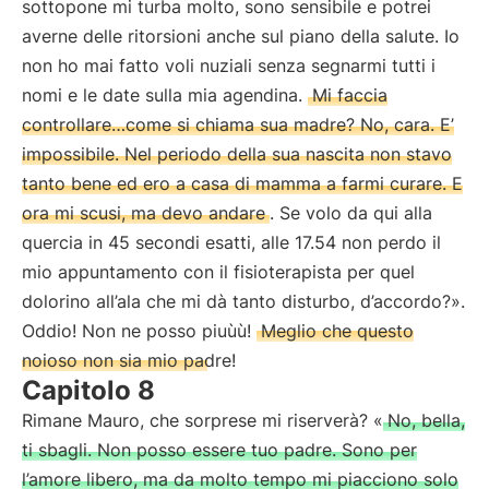
sottopone mi turba molto, sono sensibile e potrei
averne delle ritorsioni anche sul piano della salute. Io
non ho mai fatto voli nuziali senza segnarmi tutti i
nomi e le date sulla mia agendina.
Mi faccia
controllare…come si chiama sua madre? No, cara. E’
impossibile. Nel periodo della sua nascita non stavo
tanto bene ed ero a casa di mamma a farmi curare. E
ora mi scusi, ma devo andare
. Se volo da qui alla
quercia in 45 secondi esatti, alle 17.54 non perdo il
mio appuntamento con il fisioterapista per quel
dolorino all’ala che mi dà tanto disturbo, d’accordo?».
Oddio! Non ne posso piuùù!
Meglio che questo
noioso non sia mio padre!
Capitolo 8
Rimane Mauro, che sorprese mi riserverà? «
No, bella,
ti sbagli. Non posso essere tuo padre. Sono per
l’amore libero, ma da molto tempo mi piacciono solo