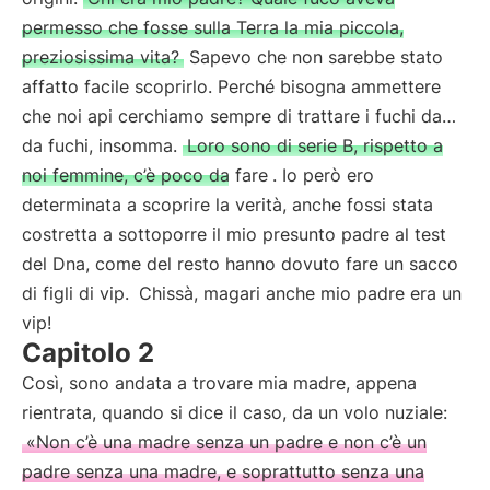
permesso che fosse sulla Terra la mia piccola,
preziosissima vita?
Sapevo che non sarebbe stato
affatto facile scoprirlo. Perché bisogna ammettere
che noi api cerchiamo sempre di trattare i fuchi da…
da fuchi, insomma.
Loro sono di serie B, rispetto a
noi femmine, c’è poco da fare
. Io però ero
determinata a scoprire la verità, anche fossi stata
costretta a sottoporre il mio presunto padre al test
del Dna, come del resto hanno dovuto fare un sacco
di figli di vip.
Chissà, magari anche mio padre era un
vip!
Capitolo 2
Così, sono andata a trovare mia madre, appena
rientrata, quando si dice il caso, da un volo nuziale:
«Non c’è una madre senza un padre e non c’è un
padre senza una madre, e soprattutto senza una