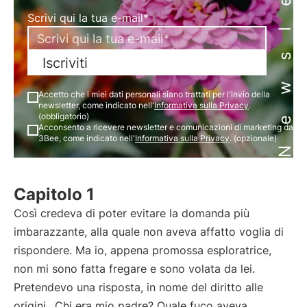
Newsletter
Scrivi qui la tua e-mail*
Iscriviti
Accetto che i miei dati personali siano trattati per l'invio della
newsletter, come indicato nell'
Informativa sulla Privacy
.
(obbligatorio)
Acconsento a ricevere newsletter e comunicazioni di marketing da
3Bee, come indicato nell'
Informativa sulla Privacy
. (opzionale)
Capitolo 1
Così credeva di poter evitare la domanda più
imbarazzante, alla quale non aveva affatto voglia di
rispondere. Ma io, appena promossa esploratrice,
non mi sono fatta fregare e sono volata da lei.
Pretendevo una risposta, in nome del diritto alle
origini.
Chi era mio padre? Quale fuco aveva