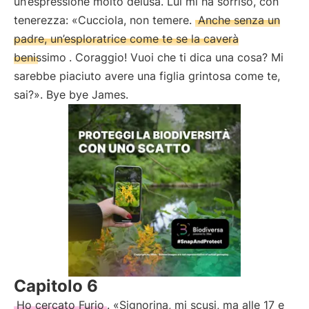
un’espressione molto delusa. Lui mi ha sorriso, con
tenerezza: «Cucciola, non temere.
Anche senza un
padre, un’esploratrice come te se la caverà
benissimo
. Coraggio! Vuoi che ti dica una cosa? Mi
sarebbe piaciuto avere una figlia grintosa come te,
sai?». Bye bye James.
Capitolo 6
Ho cercato Furio
. «Signorina, mi scusi, ma alle 17 e