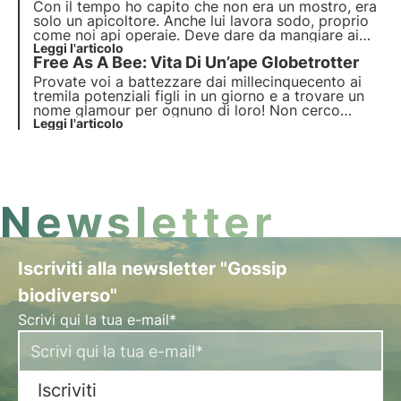
Con il tempo ho capito che non era un mostro, era
solo un apicoltore. Anche lui lavora sodo, proprio
come noi api operaie. Deve dare da mangiare ai
suoi ragazzini. Vende il nostro miele, ma ci cura
Leggi l'articolo
Free As A Bee: Vita Di Un’ape Globetrotter
con amore, ci guarisce dai parassiti. Insomma, oggi
lo considero quasi fosse un parente.
Provate voi a battezzare dai millecinquecento ai
tremila potenziali figli in un giorno e a trovare un
nome glamour per ognuno di loro! Non cerco
scuse, ma voglio spiegarvi perché mia madre, l’ape
Leggi l'articolo
regina, che deve curare tutte le sue uova, ha
deciso che io dovessi chiamarmi solo… Maria
Newsletter
Iscriviti alla newsletter "Gossip
biodiverso"
Scrivi qui la tua e-mail*
Iscriviti