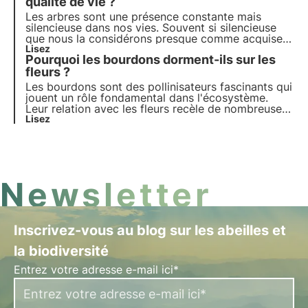
qualité de vie ?
Les arbres sont une présence constante mais
silencieuse dans nos vies. Souvent si silencieuse
que nous la considérons presque comme acquise.
Pourtant, ils jouent un rôle fondamental pour nous
Lisez
Pourquoi les bourdons dorment-ils sur les
et pour notre planète. Comment peuvent-ils
améliorer notre qualité de vie ?
fleurs ?
Les bourdons sont des pollinisateurs fascinants qui
jouent un rôle fondamental dans l'écosystème.
Leur relation avec les fleurs recèle de nombreuses
curiosités. Découvrez-les dans cet article.
Lisez
Newsletter
Inscrivez-vous au blog sur les abeilles et
la biodiversité
Entrez votre adresse e-mail ici*