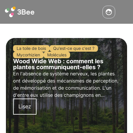
La toile de bois
Qu'est-ce que c'est ?
Mycorhizien
Molécules
Wood Wide Web : comment les
plantes communiquent-elles ?
En l'absence de système nerveux, les plantes
ont développé des mécanismes de perception,
de mémorisation et de communication. L'un
d'entre eux utilise des champignons en
symbiose avec les racines des arbres, qui sont
Lisez
capables de créer un réseau dense pour le
transport d'informations importantes et de
nutriments.