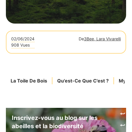
02/06/2024
De
3Bee, Lara Vivarelli
908 Vues
La Toile De Bois
Qu'est-Ce Que C'est ?
Mycor
Inscrivez-vous au blog sur les
abeilles et la biodiversité