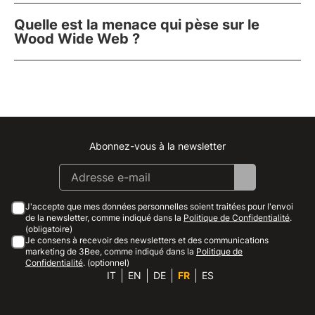
Quelle est la menace qui pèse sur le
Wood Wide Web ?
Abonnez-vous à la newsletter
Instagram
Facebook
Linkedin
Youtube
J'accepte que mes données personnelles soient traitées pour l'envoi
de la newsletter, comme indiqué dans la
Politique de Confidentialité
.
(obligatoire)
Je consens à recevoir des newsletters et des communications
marketing de 3Bee, comme indiqué dans la
Politique de
Confidentialité
. (optionnel)
IT
EN
DE
FR
ES