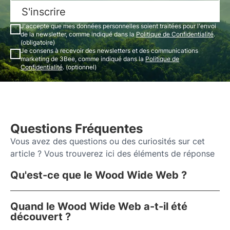
S'inscrire
J'accepte que mes données personnelles soient traitées pour l'envoi
de la newsletter, comme indiqué dans la
Politique de Confidentialité
.
(obligatoire)
Je consens à recevoir des newsletters et des communications
marketing de 3Bee, comme indiqué dans la
Politique de
Confidentialité
. (optionnel)
Questions Fréquentes
Vous avez des questions ou des curiosités sur cet
article ? Vous trouverez ici des éléments de réponse
Qu'est-ce que le Wood Wide Web ?
Quand le Wood Wide Web a-t-il été
découvert ?