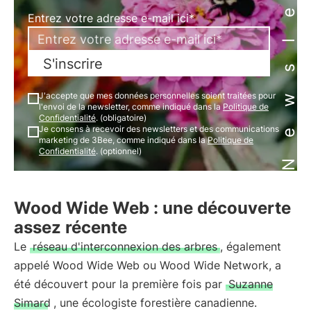
Newsletter
Entrez votre adresse e-mail ici*
S'inscrire
J'accepte que mes données personnelles soient traitées pour
l'envoi de la newsletter, comme indiqué dans la
Politique de
Confidentialité
. (obligatoire)
Je consens à recevoir des newsletters et des communications
marketing de 3Bee, comme indiqué dans la
Politique de
Confidentialité
. (optionnel)
Wood Wide Web : une découverte
assez récente
Le
réseau d'interconnexion des arbres
, également
appelé Wood Wide Web ou Wood Wide Network, a
été découvert pour la première fois par
Suzanne
Simard
, une écologiste forestière canadienne.