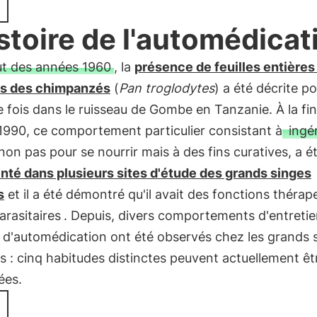
istoire de l'automédicat
t des années 1960
, la
présence de feuilles entières
es des chimpanzés
(
Pan troglodytes
) a été décrite po
 fois dans le ruisseau de Gombe en Tanzanie. À la fi
1990, ce comportement particulier consistant à
ingé
non pas pour se nourrir mais à des fins curatives, a é
té dans plusieurs sites d'étude des grands singes
s
et il a été démontré qu'il avait des fonctions thérap
arasitaires
. Depuis, divers comportements d'entretie
 d'automédication ont été observés chez les grands 
 : cinq habitudes distinctes peuvent actuellement êt
ées.