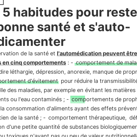
 5 habitudes pour reste
bonne santé et s'auto-
dicamenter
rvation de la santé et
l'automédication peuvent êtr
s en cinq comportements
: -
comportement de mala
dire léthargie, dépression, anorexie, manque de propr
ortement d'évitement
pour réduire la transmissibilit
lle des maladies, par exemple en évitant les matières 
ents ou l'eau contaminés ; -
comportements de proph
 la consommation d'aliments ayant des effets prévent
ien de la santé ; -
comportement thérapeutique,
déf
ion d'une petite quantité de substances biologiqueme
ou toxiques n'ayant pas ou peu de valeur nutritionnel