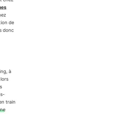
hes
hez
tion de
ns donc
ing, à
lors
s
gs-
en train
ane