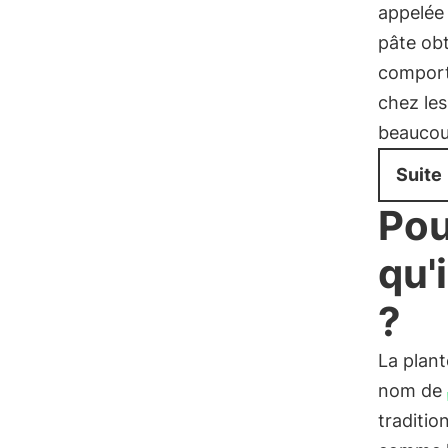
appelé
pâte ob
comport
chez les
beaucoup
Suite
Pou
qu'
?
La plant
nom de
traditio