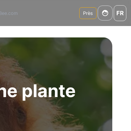
FR
3Bee.com
Près
ne plante