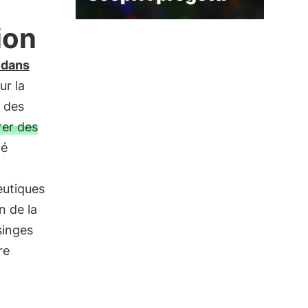
ion
 dans
ur la
n des
rer des
té
eutiques
n de la
singes
re