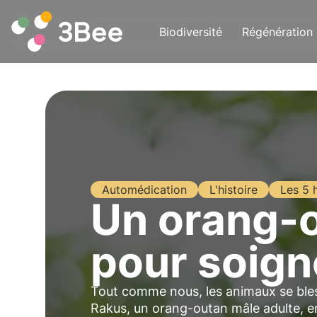
Biodiversité
Régénération
Automédication
L'histoire
Les 5 
Un orang-o
pour soign
Tout comme nous, les animaux se bles
Rakus, un orang-outan mâle adulte, en