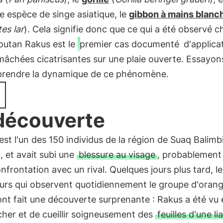
e espèce de singe asiatique, le
gibbon à mains blanc
es lar
). Cela signifie donc que ce qui a été observé c
outan Rakus est le
premier cas documenté
d'applica
 mâchées cicatrisantes sur une plaie ouverte. Essayo
rendre la dynamique de ce phénomène.
découverte
st l'un des 150 individus de la région de Suaq Balimb
 et avait subi une
blessure au visage
, probablement 
nfrontation avec un rival. Quelques jours plus tard, le
urs qui observent quotidiennement le groupe d'oran
nt fait une découverte surprenante : Rakus a été vu 
her et de cueillir soigneusement des
feuilles d'une li