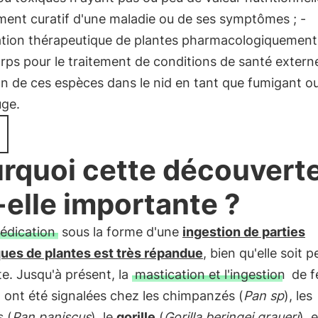
ement curatif d'une maladie ou de ses symptômes ; -
cation thérapeutique de plantes pharmacologiquement
orps pour le traitement de conditions de santé extern
ion de ces espèces dans le nid en tant que fumigant o
uge.
rquoi cette découvert
-elle importante ?
édication
sous la forme d'une
ingestion de parties
ques de plantes est très répandue
, bien qu'elle soit p
e. Jusqu'à présent, la
mastication et l'ingestion
de fe
n ont été signalées chez les chimpanzés (
Pan sp
), les
 (
Pan paniscus
), le
gorille
(
Gorilla beringei graueri
), 