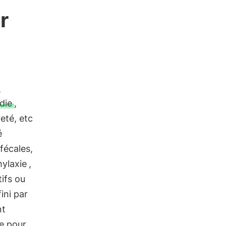
r
e
die
,
eté, etc
é
fécales,
ylaxie
,
ifs ou
ini par
nt
le pour