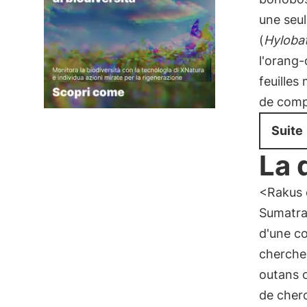
une seul
(
Hylobat
l'orang-
feuilles
de comp
Suite
La 
<Rakus e
Sumatra,
d'une co
cherche
outans o
de cherc