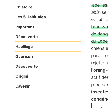
abeilles
L'histoire
apis
, se
Les 5 Habitudes
et l'uti
brachyu
Important
de dange
Découverte
du Lobei
Habillage
chiens e
parasite
Guérison
rejeter 
Découverte
l'orang
Origini
actif d
précéd
L'avenir
insectes
congénè