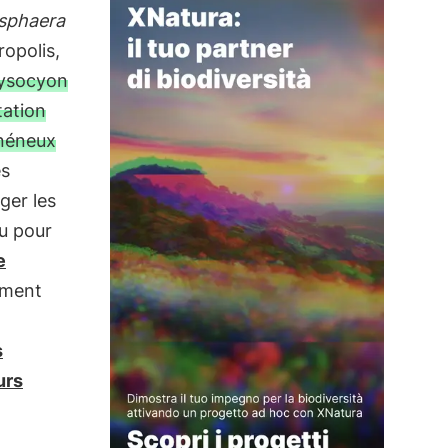
sphaera
ropolis,
ysocyon
tation
énéneux
es
ger les
ou pour
e
tement
s
urs