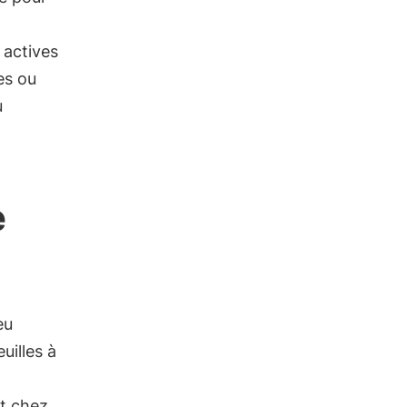
 actives
es ou
u
e
eu
uilles à
et chez