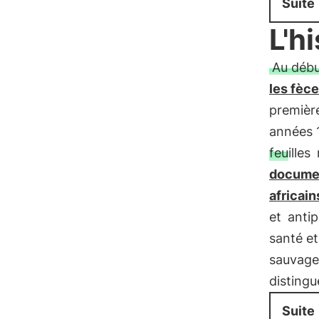
Suite
L'h
Au débu
les fèc
première
années 
feuilles
documen
africain
et
antip
santé et
sauvages
distingu
Suite