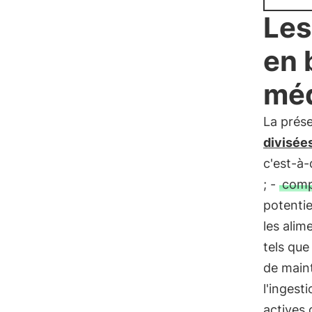
Les
en 
mé
La prése
divisée
c'est-à-
; -
comp
potentie
les alim
tels que
de maint
l'ingest
actives 