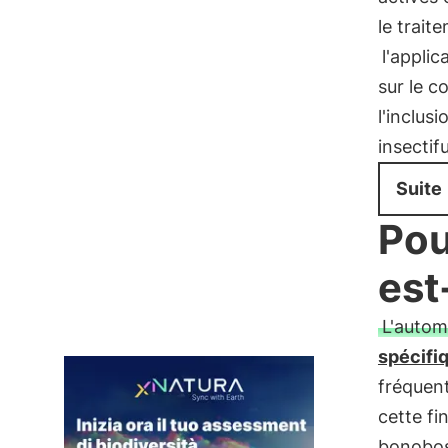
le trait
l'appli
sur le c
l'inclus
insectif
Suite
Pou
est
L'autom
spécifi
fréquent
cette fi
bonobos