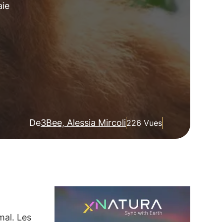
aie
De
3Bee, Alessia Mircoli
226 Vues
mal. Les