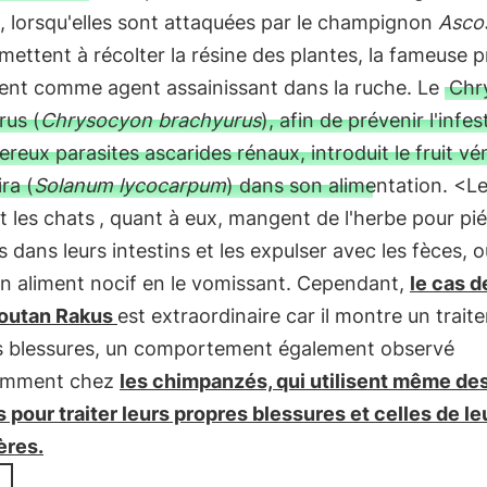
, lorsqu'elles sont attaquées par le champignon
Asco
 mettent à récolter la résine des plantes, la fameuse p
lisent comme agent assainissant dans la ruche. Le
Chr
rus (
Chrysocyon brachyurus
), afin de prévenir l'infes
reux parasites ascarides rénaux, introduit le fruit v
ra (
Solanum lycocarpum
) dans son alimentation. <L
t les chats
, quant à eux, mangent de l'herbe pour pié
s dans leurs intestins et les expulser avec les fèces, 
un aliment nocif en le vomissant. Cependant,
le cas d
-outan Rakus
est extraordinaire car il montre un trai
es blessures, un comportement également observé
emment chez
les chimpanzés, qui utilisent même de
 pour traiter leurs propres blessures et celles de le
res.