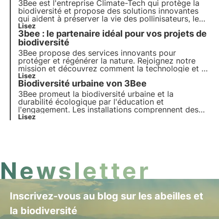
vert pour les entreprises et la planète.
3Bee est l'entreprise Climate-Tech qui protège la
biodiversité et propose des solutions innovantes
qui aident à préserver la vie des pollinisateurs, les
gardiens de la santé de nos écosystèmes.
Lisez
3bee : le partenaire idéal pour vos projets de
Découvrez comment 3Bee travaille à la
régénération de la biodiversité.
biodiversité
3Bee propose des services innovants pour
protéger et régénérer la nature. Rejoignez notre
mission et découvrez comment la technologie et la
durabilité se rejoignent pour créer un avenir plus
Lisez
Biodiversité urbaine von 3Bee
vert pour les entreprises et la planète.
3Bee promeut la biodiversité urbaine et la
durabilité écologique par l'éducation et
l'engagement. Les installations comprennent des
hôtels à insectes, des lits de pollinisation et des
Lisez
technologies IoT innovantes. En savoir plus dans
cet article.
Newsletter
Inscrivez-vous au blog sur les abeilles et
la biodiversité