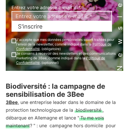
Newsletter
Entrez votre adresse e-mail ici*
S'inscrire
J'accepte que mes données personnelles soient traitées pour
l'envoi de la newsletter, comme indiqué dans la
Politique de
Confidentialité
. (obligatoire)
Je consens à recevoir des newsletters et des communications
marketing de 3Bee, comme indiqué dans la
Politique de
Confidentialité
. (optionnel)
Biodiversité : la campagne de
sensibilisation de 3Bee
3Bee
, une entreprise leader dans le domaine de la
protection technologique de la
biodiversité
,
débarque en Allemagne et lance "
Tu me vois
maintenant?
" : une
campagne hors domicile
pour