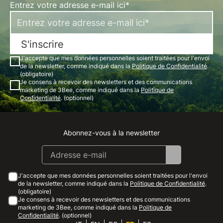
Entrez votre adresse e-mail ici*
S'inscrire
J'accepte que mes données personnelles soient traitées pour l'envoi
de la newsletter, comme indiqué dans la
Politique de Confidentialité
.
(obligatoire)
Je consens à recevoir des newsletters et des communications
marketing de 3Bee, comme indiqué dans la
Politique de
Confidentialité
. (optionnel)
Abonnez-vous à la newsletter
Instagram
Facebook
Linkedin
Youtube
J'accepte que mes données personnelles soient traitées pour l'envoi
de la newsletter, comme indiqué dans la
Politique de Confidentialité
.
(obligatoire)
Je consens à recevoir des newsletters et des communications
marketing de 3Bee, comme indiqué dans la
Politique de
Confidentialité
. (optionnel)