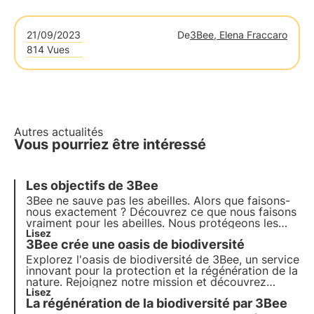
21/09/2023
De
3Bee, Elena Fraccaro
814 Vues
Autres actualités
Vous pourriez être intéressé
Les objectifs de 3Bee
3Bee ne sauve pas les abeilles. Alors que faisons-
nous exactement ?
Découvrez ce que nous faisons
vraiment pour les abeilles
. Nous protégeons les
pollinisateurs et surveillons leur état de santé
Lisez
3Bee crée une oasis de biodiversité
grâce à notre HiveTech. Nous le faisons en
collaboration avec plus de 200 apiculteurs en
Explorez l'oasis de biodiversité de 3Bee, un service
Italie, en Allemagne, en France et en Espagne.
innovant pour la protection et la régénération de la
nature. Rejoignez notre mission et découvrez
comment la technologie et le développement
Lisez
La régénération de la biodiversité par 3Bee
durable s'entrecroisent pour créer un avenir plus