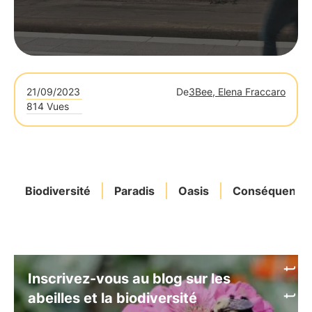
21/09/2023
De
3Bee, Elena Fraccaro
814 Vues
Biodiversité
Paradis
Oasis
Conséquence
Inscrivez-vous au blog sur les
abeilles et la biodiversité