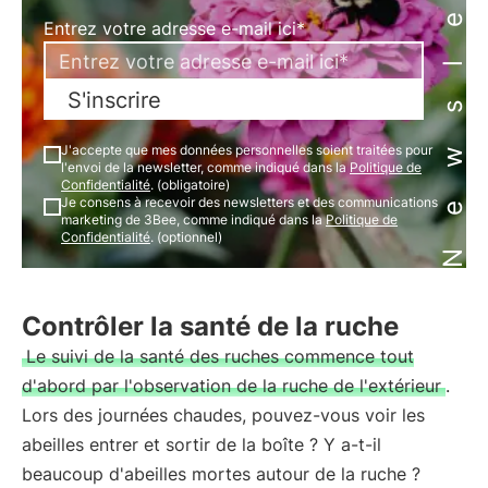
Newsletter
Entrez votre adresse e-mail ici*
S'inscrire
J'accepte que mes données personnelles soient traitées pour
l'envoi de la newsletter, comme indiqué dans la
Politique de
Confidentialité
. (obligatoire)
Je consens à recevoir des newsletters et des communications
marketing de 3Bee, comme indiqué dans la
Politique de
Confidentialité
. (optionnel)
Contrôler la santé de la ruche
Le suivi de la santé des ruches commence tout
d'abord par l'observation de la ruche de l'extérieur
.
Lors des journées chaudes, pouvez-vous voir les
abeilles entrer et sortir de la boîte ? Y a-t-il
beaucoup d'abeilles mortes autour de la ruche ?