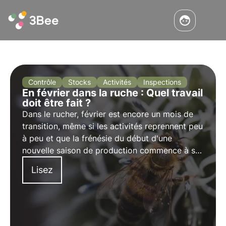
Contrôle
Stocks
Activités
Inspections
En février dans la ruche : Quel travail
doit être fait ?
Dans le rucher, février est encore un mois de
transition, même si les activités reprennent peu
à peu et que la frénésie du début d'une
nouvelle saison de production commence à se
faire sentir. Au cours de ce mois, des
Lisez
opérations importantes doivent être effectuées
pour permettre à la famille de se rétablir
correctement