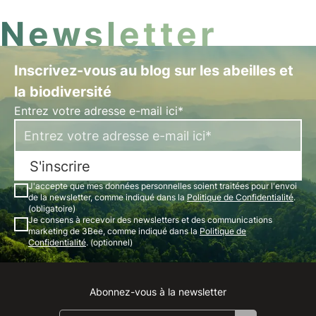
Newsletter
Inscrivez-vous au blog sur les abeilles et
la biodiversité
Entrez votre adresse e-mail ici*
S'inscrire
J'accepte que mes données personnelles soient traitées pour l'envoi
de la newsletter, comme indiqué dans la
Politique de Confidentialité
.
(obligatoire)
Je consens à recevoir des newsletters et des communications
marketing de 3Bee, comme indiqué dans la
Politique de
Confidentialité
. (optionnel)
Abonnez-vous à la newsletter
Instagram
Facebook
Linkedin
Youtube