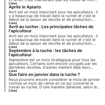
plus fréquentes et que nous commençons à
Lisez
Aprile In Apiario
prendre les mesures nécessaires pour affronter au
mieux l'arrivée de la floraison.
Avril est un mois important pour les apiculteurs : il
y a beaucoup de travail dans le rucher et c'est le
début de la saison de récolte et de production.
C'est pourquoi il est très important de savoir quels
Lisez
Avril au rucher : Les principales tâches de
sont les travaux à effectuer pour que les familles
soient dans les meilleures conditions.
l'apiculteur
Avril est un mois important pour les apiculteurs : il
y a beaucoup de travail dans le rucher et c'est le
début de la saison de récolte et de production.
C'est pourquoi il est très important de savoir quels
Lisez
Septembre à la ruche : les tâches de
sont les travaux à effectuer pour que les familles
soient dans les meilleures conditions.
l'apiculteur
Septembre est un mois stratégique pour tous les
apiculteurs. Certains sont encore occupés par les
dernières récoltes, d'autres mettent déjà leurs
rayons de miel en réserve. Malgré ces différences,
Lisez
Que faire en janvier dans la ruche ?
toutes les attentions de l'apiculteur se tournent
vers la préparation de l'hivernage des familles.
Nous pouvons encore considérer le mois de janvier
comme un mois de calme en ce qui concerne le
travail au rucher. D'une manière générale, selon les
régions, les abeilles doivent être encore fermées
Lisez
dans les glomères et la reine ne doit pas avoir
recommencé à pondre. Voici ce qu'il faut faire en
janvier dans le rucher