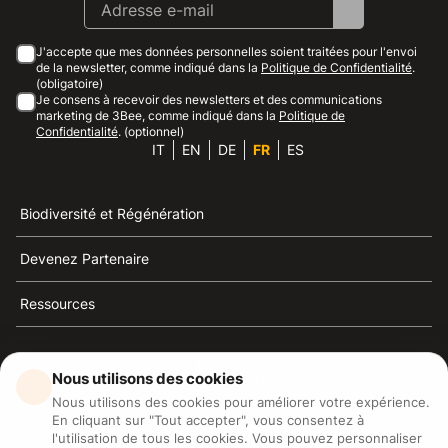
J'accepte que mes données personnelles soient traitées pour l'envoi
de la newsletter, comme indiqué dans la
Politique de Confidentialité
.
(obligatoire)
Je consens à recevoir des newsletters et des communications
marketing de 3Bee, comme indiqué dans la
Politique de
Confidentialité
. (optionnel)
IT
EN
DE
FR
ES
Biodiversité et Régénération
Devenez Partenaire
Ressources
Nous utilisons des cookies
Nous utilisons des cookies pour améliorer votre expérience.
3Bee est la référence du développement durable, de la
En cliquant sur "Tout accepter", vous consentez à
défense des abeilles et de la biodiversité
l'utilisation de tous les cookies. Vous pouvez personnaliser