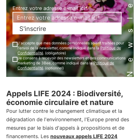
Newsletter
Entrez votre adresse e-mail ici*
S'inscrire
J'accepte que mes données personnelles soient traitées pour
l'envoi de la newsletter, comme indiqué dans la
Politique de
Confidentialité
. (obligatoire)
Je consens à recevoir des newsletters et des communications
marketing de 3Bee, comme indiqué dans la
Politique de
Confidentialité
. (optionnel)
Appels LIFE 2024 : Biodiversité,
économie circulaire et nature
Pour lutter contre le changement climatique et la
dégradation de l'environnement, l'Europe prend des
mesures par le biais d'appels à propositions et de
financements. Les
nouveaux appels LIFE 2024