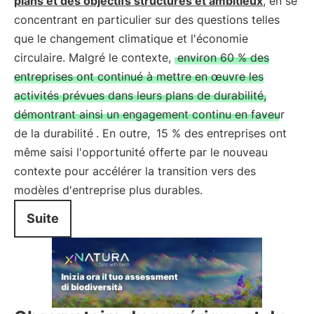
plans et des objectifs structurés et ambitieux
, en se
concentrant en particulier sur des questions telles
que le changement climatique et l'économie
circulaire. Malgré le contexte,
environ 60 % des
entreprises ont continué à mettre en œuvre les
activités prévues dans leurs plans de durabilité,
démontrant ainsi un engagement continu en faveur
de la durabilité
. En outre,
15 % des entreprises ont
même saisi l'opportunité offerte par le nouveau
contexte pour accélérer la transition vers des
modèles d'entreprise plus durables.
Suite