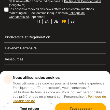
de la newsletter, comme indiqué dans la
Politique de Confidentialité
.
(obligatoire)
Je consens à recevoir des newsletters et des communications
marketing de 3Bee, comme indiqué dans la
Politique de
Confidentialité
. (optionnel)
IT
EN
DE
FR
ES
Biodiversité et Régénération
Devenez Partenaire
Ressources
Nous utilisons des cookies
Nous utilisons des cookies pour améliorer votre expérience.
3Bee est la référence du développement durable, de la
En cliquant sur "Tout accepter", vous consentez à
défense des abeilles et de la biodiversité
l'utilisation de tous les cookies. Vous pouvez personnaliser
vos préférences en cliquant sur "Personnaliser".
Politique de
Confidentialité
3Bee S.R.L Via Pastrengo 14, 20159, Milano (MI)
P.IVA: IT09711590969
Tout refuser
Tout accepter
3Bee GmbHSede legale: Oranienburger Straße 23, 10178