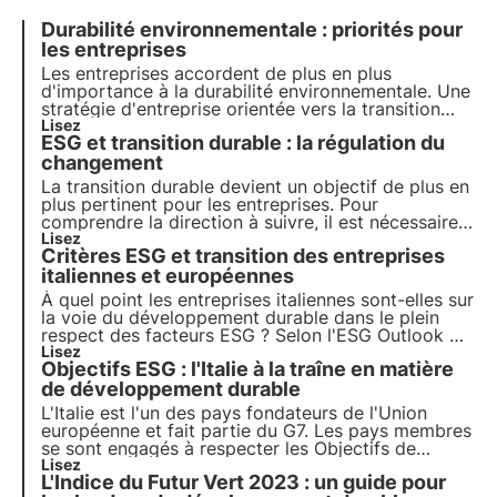
Durabilité environnementale : priorités pour
les entreprises
Les entreprises accordent de plus en plus
d'importance à la durabilité environnementale. Une
stratégie d'entreprise orientée vers la transition
écologique n'est pas une option mais une
Lisez
ESG et transition durable : la régulation du
nécessité. Voyons comment se l'approprier pour
croître et dynamiser l'économie.
changement
La transition durable devient un objectif de plus en
plus pertinent pour les entreprises. Pour
comprendre la direction à suivre, il est nécessaire
de connaître les règles qui régissent la
Lisez
Critères ESG et transition des entreprises
mobilisation. Dans cet article, nous proposons une
vue d'ensemble qui lève les doutes sur les actions
italiennes et européennes
à entreprendre.
À quel point les entreprises italiennes sont-elles sur
la voie du développement durable dans le plein
respect des facteurs ESG ? Selon l'ESG Outlook du
CRIF, l'Italie est dans la bonne direction, mais la
Lisez
Objectifs ESG : l'Italie à la traîne en matière
transition vers les objectifs de protection de la
biodiversité de l'Agenda 2030 est encore loin.
de développement durable
L'Italie est l'un des pays fondateurs de l'Union
européenne et fait partie du G7. Les pays membres
se sont engagés à respecter les Objectifs de
développement durable de l'Agenda 2030 pour la
Lisez
L'Indice du Futur Vert 2023 : un guide pour
protection de la biodiversité. Malheureusement, le