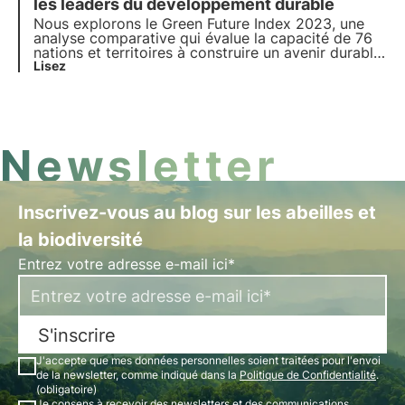
rapport ASviS montre un ralentissement significatif
les leaders du développement durable
en Italie.
Nous explorons le Green Future Index 2023, une
analyse comparative qui évalue la capacité de 76
nations et territoires à construire un avenir durable
et à faible émission de carbone, dans des
Lisez
domaines tels que l'énergie propre, l'industrie,
l'agriculture et les politiques environnementales.
Newsletter
Inscrivez-vous au blog sur les abeilles et
la biodiversité
Entrez votre adresse e-mail ici*
S'inscrire
J'accepte que mes données personnelles soient traitées pour l'envoi
de la newsletter, comme indiqué dans la
Politique de Confidentialité
.
(obligatoire)
Je consens à recevoir des newsletters et des communications