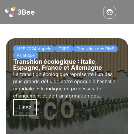
LIFE 2024 Appels
CSRD
Transition des PME
Asiatique
Transition écologique : Italie,
Espagne, France et Allemagne
La transition écologique représente l'un des
plus grands défis de notre époque à l'échelle
mondiale. Elle indique un processus de
changement et de transformation des
entreprises et de l'économie vers des objectifs
Lisez
durables (ESG) et la décarbonisation. Nous
analysons les progrès réalisés en Italie, en
Espagne, en France et en Allemagne.