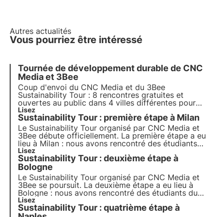
Autres actualités
Vous pourriez être intéressé
Tournée de développement durable de CNC
Media et 3Bee
Coup d'envoi du CNC Media et du 3Bee
Sustainability Tour : 8 rencontres gratuites et
ouvertes au public dans 4 villes différentes pour
sensibiliser les lycéens et les étudiants aux
Lisez
Sustainability Tour : première étape à Milan
thématiques des Objectifs de développement
durable (ODD) de l'Agenda 2030 de l'ONU.
Le
Sustainability Tour
organisé par CNC Media et
3Bee débute officiellement. La
première étape
a eu
lieu à
Milan
: nous avons rencontré des étudiants
du Liceo Carducci et de l'Università Cattolica pour
Lisez
Sustainability Tour : deuxième étape à
faire de la
sensibilisation
sur la biodiversité,
l'Agenda 2030 et les Objectifs de développement
Bologne
durable.
Le
Sustainability Tour
organisé par CNC Media et
3Bee se poursuit. La
deuxième étape
a eu lieu à
Bologne
: nous avons rencontré des étudiants du
lycée Augusto Righi et de l'université Alma Mater
Lisez
Sustainability Tour : quatrième étape à
Studiorum pour faire de la
sensibilisation
sur la
biodiversité, l'Agenda 2030 et les Objectifs de
Naples