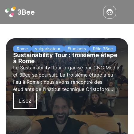
Rome
vulgarisateur
Étudiants
Rôle 3Bee
Sustainability Tour : troisième étape
à Rome
Le
Sustainability Tour
organisé par CNC Media
et 3Bee se poursuit. La
troisième étape
a eu
lieu à
Rome
: nous avons rencontré des
étudiants de l'Institut technique Cristoforo
Colombo et de l'Université La Sapienza pour
Lisez
faire de la
sensibilisation
sur la biodiversité,
l'Agenda 2030 et les Objectifs de
développement durable.