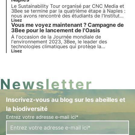
développement durable.
Le
Sustainability Tour
organisé par CNC Media et
3Bee se termine par la
quatrième étape
à
Naples
:
nous avons rencontré des étudiants de l'Institut
Fermi Gadda et de l'Université de Naples Federico
Lisez
Vous me voyez maintenant ? Campagne de
II pour faire de la
sensibilisation
sur la biodiversité,
l'Agenda 2030 et les Objectifs de développement
3Bee pour le lancement de l'Oasis
durable.
À l'occasion de la
Journée mondiale de
l'environnement 2023
, 3Bee, le leader des
technologies climatiques qui protège la
biodiversité grâce aux technologies, lance une
Lisez
campagne de sensibilisation
Out Of Home
unique
et engageante à Rome, Turin et Milan.
Newsletter
Inscrivez-vous au blog sur les abeilles et
la biodiversité
Entrez votre adresse e-mail ici*