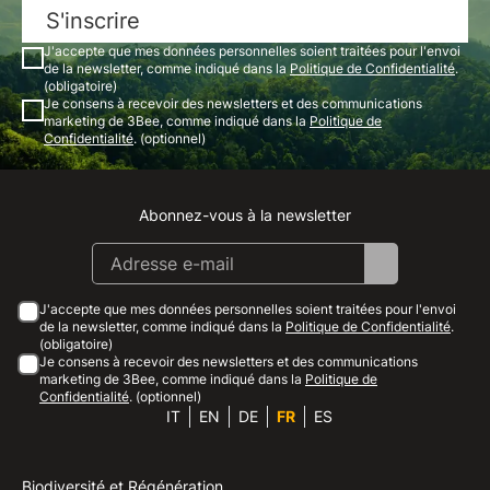
S'inscrire
J'accepte que mes données personnelles soient traitées pour l'envoi
de la newsletter, comme indiqué dans la
Politique de Confidentialité
.
(obligatoire)
Je consens à recevoir des newsletters et des communications
marketing de 3Bee, comme indiqué dans la
Politique de
Confidentialité
. (optionnel)
Abonnez-vous à la newsletter
Instagram
Facebook
Linkedin
Youtube
J'accepte que mes données personnelles soient traitées pour l'envoi
de la newsletter, comme indiqué dans la
Politique de Confidentialité
.
(obligatoire)
Je consens à recevoir des newsletters et des communications
marketing de 3Bee, comme indiqué dans la
Politique de
Confidentialité
. (optionnel)
IT
EN
DE
FR
ES
Biodiversité et Régénération