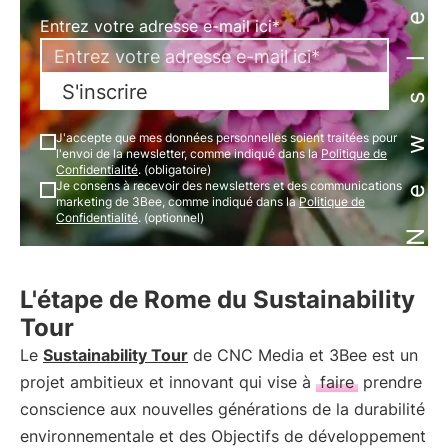
Newsletter
Entrez votre adresse e-mail ici*
S'inscrire
J'accepte que mes données personnelles soient traitées pour
l'envoi de la newsletter, comme indiqué dans la
Politique de
Confidentialité
. (obligatoire)
Je consens à recevoir des newsletters et des communications
marketing de 3Bee, comme indiqué dans la
Politique de
Confidentialité
. (optionnel)
L'étape de Rome du Sustainability
Tour
Le
Sustainability Tour
de CNC Media et 3Bee est un
projet ambitieux et innovant qui vise à
faire
prendre
conscience aux nouvelles générations de la durabilité
environnementale et des Objectifs de développement