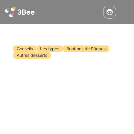
Conseils
Les types
Bonbons de Pâques
Autres desserts
Préparez vos friandises de Pâques
avec du miel
Pâques approche et l'un des moments les plus
attendus est certainement le déjeuner du
dimanche, en compagnie de la famille et des
amis. Nous nous demandons certainement
comment surprendre nos convives cette fois
Lisez
encore. Quoi de mieux que de remplacer le
sucre par du miel ?