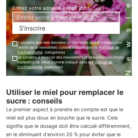
Newsletter
Entrez votre adresse e-mail ici*
S'inscrire
J'accepte que mes données personnelles soient traitées pour
l'envoi de la newsletter, comme indiqué dans la
Politique de
Confidentialité
. (obligatoire)
Je consens à recevoir des newsletters et des communications
marketing de 3Bee, comme indiqué dans la
Politique de
Confidentialité
. (optionnel)
Utiliser le miel pour remplacer le
sucre : conseils
Le premier aspect à prendre en compte est que le
miel est plus doux en bouche que le sucre. Cela
signifie que le dosage doit être calculé différemment,
en le diminuant d'environ 20 % pour éviter que le