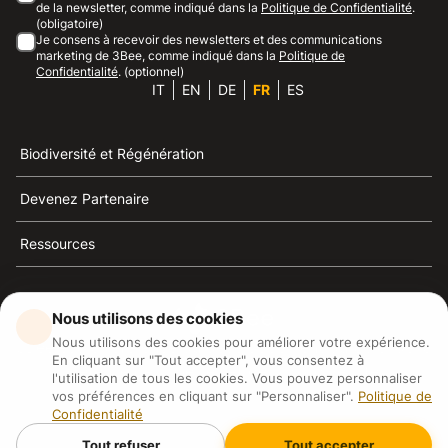
de la newsletter, comme indiqué dans la
Politique de Confidentialité
.
(obligatoire)
Je consens à recevoir des newsletters et des communications
marketing de 3Bee, comme indiqué dans la
Politique de
Confidentialité
. (optionnel)
IT
EN
DE
FR
ES
Biodiversité et Régénération
Devenez Partenaire
Ressources
Nous utilisons des cookies
Nous utilisons des cookies pour améliorer votre expérience.
3Bee est la référence du développement durable, de la
En cliquant sur "Tout accepter", vous consentez à
défense des abeilles et de la biodiversité
l'utilisation de tous les cookies. Vous pouvez personnaliser
vos préférences en cliquant sur "Personnaliser".
Politique de
Confidentialité
3Bee S.R.L Via Pastrengo 14, 20159, Milano (MI)
P.IVA: IT09711590969
Tout refuser
Tout accepter
3Bee GmbHSede legale: Oranienburger Straße 23, 10178