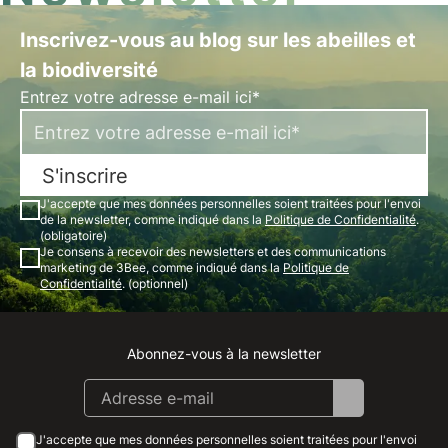
Inscrivez-vous au blog sur les abeilles et
la biodiversité
Entrez votre adresse e-mail ici*
S'inscrire
J'accepte que mes données personnelles soient traitées pour l'envoi
de la newsletter, comme indiqué dans la
Politique de Confidentialité
.
(obligatoire)
Je consens à recevoir des newsletters et des communications
marketing de 3Bee, comme indiqué dans la
Politique de
Confidentialité
. (optionnel)
Abonnez-vous à la newsletter
Instagram
Facebook
Linkedin
Youtube
J'accepte que mes données personnelles soient traitées pour l'envoi