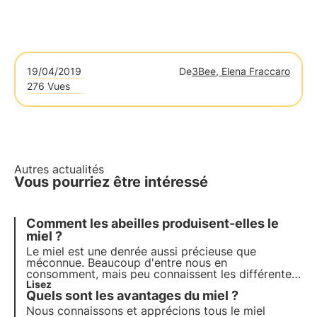
19/04/2019
De
3Bee, Elena Fraccaro
276 Vues
Autres actualités
Vous pourriez être intéressé
Comment les abeilles produisent-elles le
miel ?
Le miel est une denrée aussi précieuse que
méconnue. Beaucoup d'entre nous en
consomment, mais peu connaissent les différentes
étapes du voyage qui a mené le beau pot rempli
Lisez
Quels sont les avantages du miel ?
de cette substance sucrée jusqu'à notre table.
Nous connaissons et apprécions tous le miel