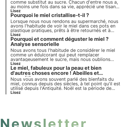
comme substitut au sucre. Chacun d'entre nous a,
au moins une fois dans sa vie, apprécié une tisane
sucrée avec une généreuse cuillère de miel. Mais
Lisez
Pourquoi le miel cristallise-t-il ?
quels sont les avantages du miel et comment
pouvons-nous l'utiliser au mieux au quotidien ?
Lorsque nous nous rendons au supermarché, nous
avons l'habitude de voir le miel dans ces pots en
plastique pratiques, prêts à être retournés et à
nous permettre de sucrer facilement des boissons
Lisez
Pourquoi et comment déguster le miel ?
et bien d'autres choses encore. Il sera presque
impossible de trouver un miel solide et granuleux.
Analyse sensorielle
Pourquoi ?
Nous avons tous l'habitude de considérer le miel
comme un édulcorant qui peut remplacer
avantageusement le sucre, mais nous oublions
souvent que le miel est un aliment précieux qui
Lisez
Le miel, fabuleux pour la peau et bien
peut être apprécié pour ses nombreuses
caractéristiques et propriétés.
d'autres choses encore ! Abeilles et
cosmétiques.
Nous vous avons souvent parlé des bienfaits du
miel, connus depuis des siècles, à tel point qu'il est
utilisé depuis l'Antiquité. Noël est la période de
l'année où l'on consomme le plus de miel, car de
Lisez
nombreuses friandises traditionnelles sont
fabriquées à partir de ce produit.
Newsletter