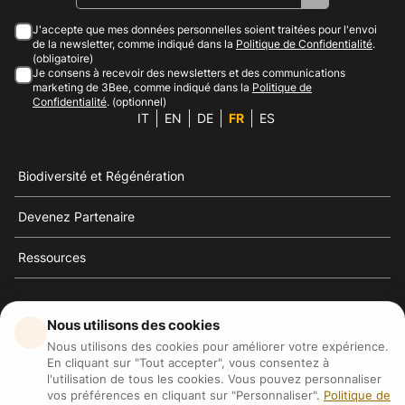
J'accepte que mes données personnelles soient traitées pour l'envoi
de la newsletter, comme indiqué dans la
Politique de Confidentialité
.
(obligatoire)
Je consens à recevoir des newsletters et des communications
marketing de 3Bee, comme indiqué dans la
Politique de
Confidentialité
. (optionnel)
IT
EN
DE
FR
ES
Biodiversité et Régénération
Devenez Partenaire
Ressources
Nous utilisons des cookies
Nous utilisons des cookies pour améliorer votre expérience.
3Bee est la référence du développement durable, de la
En cliquant sur "Tout accepter", vous consentez à
défense des abeilles et de la biodiversité
l'utilisation de tous les cookies. Vous pouvez personnaliser
vos préférences en cliquant sur "Personnaliser".
Politique de