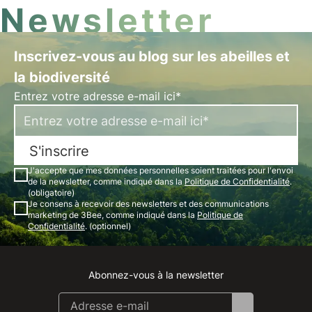
Newsletter
Inscrivez-vous au blog sur les abeilles et
la biodiversité
Entrez votre adresse e-mail ici*
S'inscrire
J'accepte que mes données personnelles soient traitées pour l'envoi
de la newsletter, comme indiqué dans la
Politique de Confidentialité
.
(obligatoire)
Je consens à recevoir des newsletters et des communications
marketing de 3Bee, comme indiqué dans la
Politique de
Confidentialité
. (optionnel)
Abonnez-vous à la newsletter
Instagram
Facebook
Linkedin
Youtube