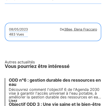
08/05/2023
De
3Bee, Elena Fraccaro
483 Vues
Autres actualités
Vous pourriez être intéressé
ODD n°6 : gestion durable des ressources en
eau
Découvrez comment l'objectif 6 de l'Agenda 2030
vise à garantir l'accès universel à l'eau potable, à
améliorer la gestion durable des ressources en eau
et de l'assainissement, et à protéger les
Lisez
Objectif ODD 3 : Une vie saine et le bien-être
écosystèmes aquatiques.