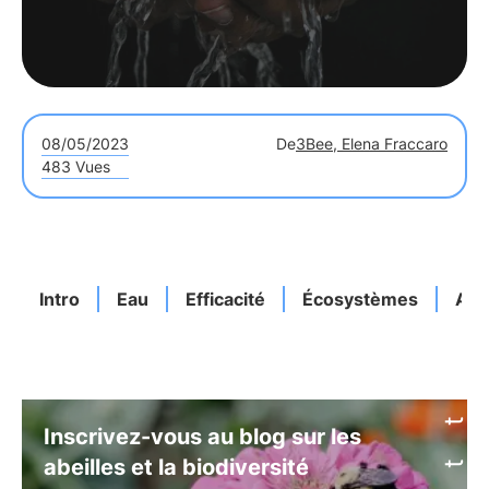
08/05/2023
De
3Bee, Elena Fraccaro
483 Vues
Intro
Eau
Efficacité
Écosystèmes
Act
Inscrivez-vous au blog sur les
abeilles et la biodiversité