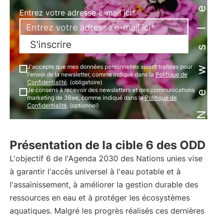
Newsletter
Entrez votre adresse e-mail ici*
S'inscrire
J'accepte que mes données personnelles soient traitées pour
l'envoi de la newsletter, comme indiqué dans la
Politique de
Confidentialité
. (obligatoire)
Je consens à recevoir des newsletters et des communications
marketing de 3Bee, comme indiqué dans la
Politique de
Confidentialité
. (optionnel)
Présentation de la cible 6 des ODD
L'objectif 6 de l'Agenda 2030 des Nations unies vise
à garantir l'accès universel à l'eau potable et à
l'assainissement, à améliorer la gestion durable des
ressources en eau et à protéger les écosystèmes
aquatiques. Malgré les progrès réalisés ces dernières