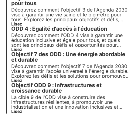
pour tous
Découvrez comment l'objectif 3 de l'Agenda 2030
vise à garantir une vie saine et le bien-être pour
tous. Explorez les principaux objectifs et défis,
comment l'Italie se dirige vers la réalisation de ces
Lisez
ODD 4 : Égalité d'accès à l'éducation
objectifs et comment les entreprises peuvent
contribuer à cet objectif.
Découvrez comment l'ODD 4 vise à garantir une
éducation inclusive et égale pour tous, et quels
sont les principaux défis et opportunités pour
atteindre cet objectif. Découvrez également
Lisez
Objectif 7 des ODD : Une énergie abordable
comment 3Bee promeut l'éducation à
l'environnement et la formation continue des
et durable
adultes.
Découvrez comment l'objectif 7 de l'Agenda 2030
vise à garantir l'accès universel à l'énergie durable.
Explorez les défis et les solutions pour promouvoir
les énergies renouvelables et l'efficacité
Lisez
Objectif ODD 9 : Infrastructures et
énergétique, le rôle des entreprises et les projets
innovants dans ce domaine.
croissance durable
La cible 9 de l'ODD vise à construire des
infrastructures résilientes, à promouvoir une
industrialisation et une innovation inclusives et
durables pour la croissance économique.
Lisez
Découvrez comment les investissements dans les
infrastructures durables et les technologies
propres y contribuent