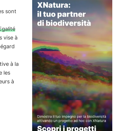
es sont
Egalité
s vise à
l'égard
ive à la
e les
eurs à