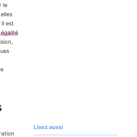
 le
elles
Il est
égalité
sion,
ques
de
s
Lisez aussi
ration