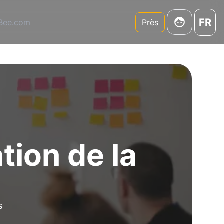
FR
3Bee.com
Près
tion de la
s