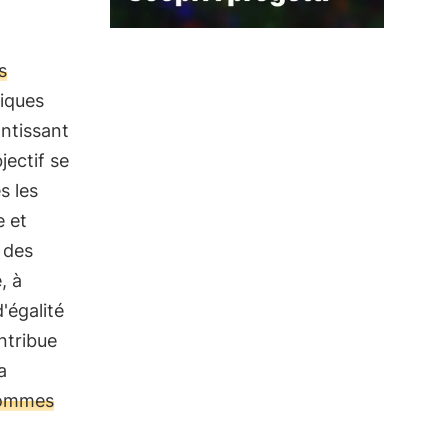
s
tiques
antissant
jectif se
s les
e et
é des
, à
'égalité
ontribue
a
 hommes