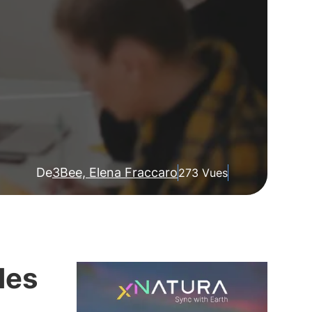
De
3Bee, Elena Fraccaro
273 Vues
des