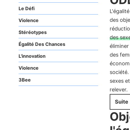
Le Défi
L'égalit
des obje
Violence
réductio
Stéréotypes
des sex
Égalité Des Chances
éliminer
des femm
L'innovation
économiq
Violence
société.
3Bee
sexes et
relever.
Suite
Obj