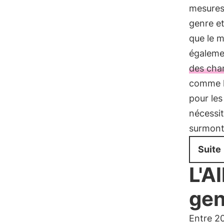
mesures 
genre et
que le m
égaleme
des cha
comme l
pour les
nécessit
surmont
Suite
L'A
gen
Entre 20