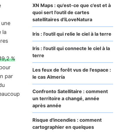
XN Maps : qu'est-ce que c'est et à
e
quoi sert l'outil de cartes
satellitaires d'iLoveNatura
c une
 la
Iris : l'outil qui relie le ciel à la terre
tres
Iris : l'outil qui connecte le ciel à la
terre
19,2 %
 pour
Les feux de forêt vus de l'espace :
on par
le cas Almería
du
Confronto Satellitaire : comment
beaucoup
un territoire a changé, année
après année
Risque d'incendies : comment
cartographier en quelques