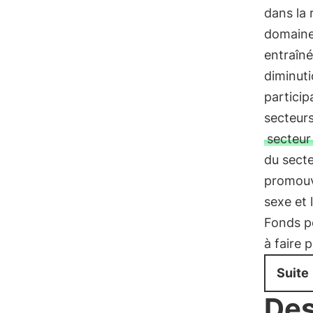
dans la 
domaine
entraîné
diminuti
particip
secteurs
secteur
du secte
promouvo
sexe et 
Fonds po
à faire 
Suite
Des