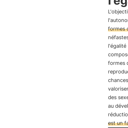
l'ég
L'object
l'auton
formes d
néfastes
l'égalit
compose 
formes d
reproduc
chances 
valorise
des sexe
au dével
réductio
est un f