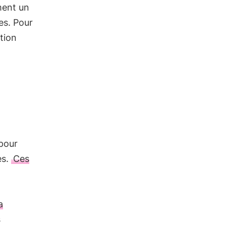
ment un
es. Pour
ation
 pour
es.
Ces
a
s