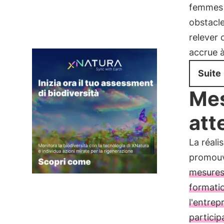
femmes 
obstacle
relever 
accrue à
Suite
Mes
att
La réali
promouvo
mesures
formati
l'entrep
particip