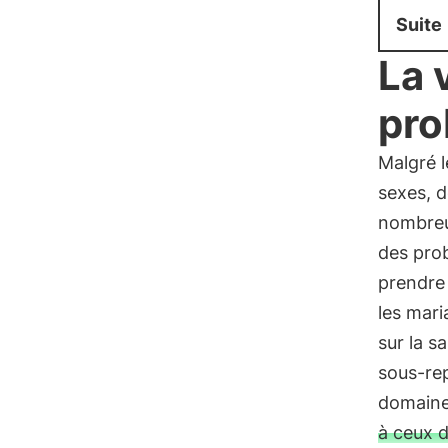
Suite
La 
pro
Malgré l
sexes, 
nombreu
des pro
prendre
les mari
sur la s
sous-rep
domaine
à ceux d