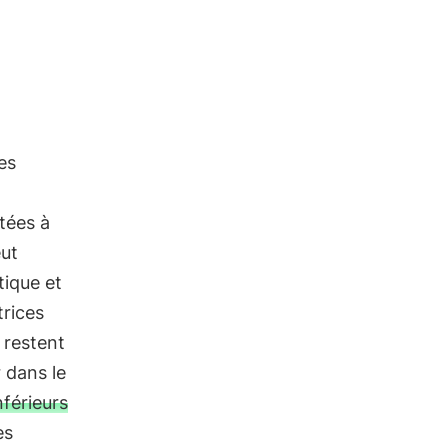
es
tées à
eut
ique et
trices
 restent
 dans le
nférieurs
es