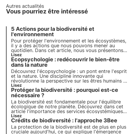
Autres actualités
Vous pourriez être intéressé
5 Actions pour la biodiversité et
l'environnement
Pour protéger l'environnement et les écosystèmes,
il y a des actions que nous pouvons mener au
quotidien. Dans cet article, nous vous présentons 5
actions pour préserver la biodiversité. Découvrez
Lisez
Ecopsychologie : redécouvrir le bien-être
comment vous pouvez y contribuer chaque jour !
dans la nature
Découvrez l'écopsychologie : un pont entre l'esprit
et la nature. Une discipline innovante qui
révolutionne la perspective sur les êtres humains et
l'environnement, influençant l'éducation, le travail
Lisez
Protéger la biodiversité : pourquoi est-ce
et le bien-être physique et émotionnel. Découvrez
son histoire et ses applications dans cet article.
nécessaire ?
La biodiversité est fondamentale pour l'équilibre
écologique de notre planète. Découvrez dans cet
article l'importance des services écosystémiques
qu'elle fournit, le coût de sa perte et les stratégies
Lisez
Crédits de biodiversité : l'approche 3Bee
essentielles à sa conservation.
La protection de la biodiversité est de plus en plus
cruciale aujourd'hui, ce qui explique l'émergence