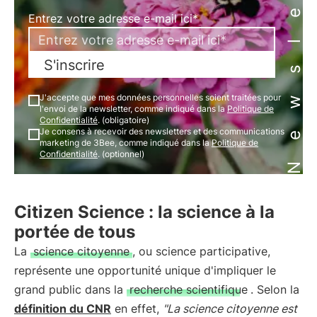
Newsletter
Entrez votre adresse e-mail ici*
S'inscrire
J'accepte que mes données personnelles soient traitées pour
l'envoi de la newsletter, comme indiqué dans la
Politique de
Confidentialité
. (obligatoire)
Je consens à recevoir des newsletters et des communications
marketing de 3Bee, comme indiqué dans la
Politique de
Confidentialité
. (optionnel)
Citizen Science : la science à la
portée de tous
La
science citoyenne
, ou science participative,
représente une opportunité unique d'impliquer le
grand public dans la
recherche scientifique
. Selon la
définition du CNR
en effet,
"La science citoyenne est