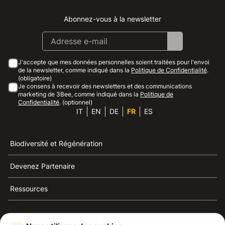
Abonnez-vous à la newsletter
Instagram
Facebook
Linkedin
Youtube
J'accepte que mes données personnelles soient traitées pour l'envoi
de la newsletter, comme indiqué dans la
Politique de Confidentialité
.
(obligatoire)
Je consens à recevoir des newsletters et des communications
marketing de 3Bee, comme indiqué dans la
Politique de
Confidentialité
. (optionnel)
IT
EN
DE
FR
ES
Biodiversité et Régénération
Devenez Partenaire
Ressources