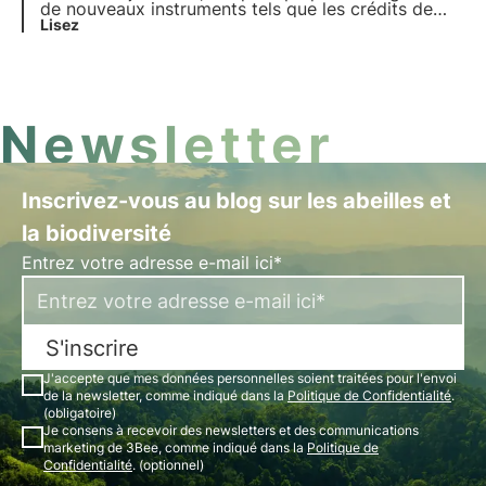
de nouveaux instruments tels que les crédits de
biodiversité. De quoi s'agit-il ? Comment
Lisez
fonctionnent-ils ? Dans quels pays du monde
existent-ils officiellement ? Lisez-en plus dans cet
article et découvrez le rôle de 3Bee dans ce
contexte.
Newsletter
Inscrivez-vous au blog sur les abeilles et
la biodiversité
Entrez votre adresse e-mail ici*
S'inscrire
J'accepte que mes données personnelles soient traitées pour l'envoi
de la newsletter, comme indiqué dans la
Politique de Confidentialité
.
(obligatoire)
Je consens à recevoir des newsletters et des communications
marketing de 3Bee, comme indiqué dans la
Politique de
Confidentialité
. (optionnel)