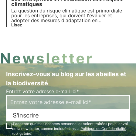
climatiques
La question du risque climatique est primordiale
pour les entreprises, qui doivent l'évaluer et
adopter des mesures d'adaptation en
conséquence. Découvrez la réglementation
Lisez
européenne en la matière et comment les
entreprises peuvent gérer efficacement ces
risques.
Newsletter
Inscrivez-vous au blog sur les abeilles et
la biodiversité
Entrez votre adresse e-mail ici*
S'inscrire
J'accepte que mes données personnelles soient traitées pour l'envoi
de la newsletter, comme indiqué dans la
Politique de Confidentialité
.
(obligatoire)