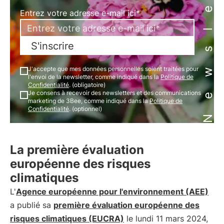
Newsletter
Entrez votre adresse e-mail ici*
S'inscrire
J'accepte que mes données personnelles soient traitées pour
l'envoi de la newsletter, comme indiqué dans la
Politique de
Confidentialité
. (obligatoire)
Je consens à recevoir des newsletters et des communications
marketing de 3Bee, comme indiqué dans la
Politique de
Confidentialité
. (optionnel)
La première évaluation
européenne des risques
climatiques
L'
Agence européenne pour l'environnement (AEE)
a publié sa
première évaluation européenne des
risques climatiques (EUCRA)
le lundi 11 mars 2024,