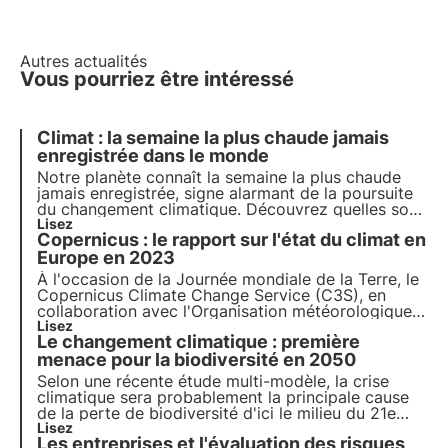
Autres actualités
Vous pourriez être intéressé
Climat : la semaine la plus chaude jamais
enregistrée dans le monde
Notre planète connaît la
semaine la plus chaude
jamais enregistrée
, signe alarmant de la poursuite
du changement climatique. Découvrez quelles sont
les conséquences pour la biodiversité et quelles
Lisez
Copernicus : le rapport sur l'état du climat en
mesures nous devons prendre pour la préserver
face au changement climatique.
Europe en 2023
À l'occasion de la Journée mondiale de la Terre, le
Copernicus Climate Change Service (C3S), en
collaboration avec l'Organisation météorologique
mondiale (OMM), a publié le rapport European
Lisez
Le changement climatique : première
State of the Climate 2023 (ESOTC 2023).
Découvrez les détails dans cet article.
menace pour la biodiversité en 2050
Selon une récente étude multi-modèle, la crise
climatique sera probablement la principale cause
de la perte de biodiversité d'ici le milieu du 21e
siècle. En savoir plus sur les causes de la perte de
Lisez
Les entreprises et l'évaluation des risques
biodiversité.