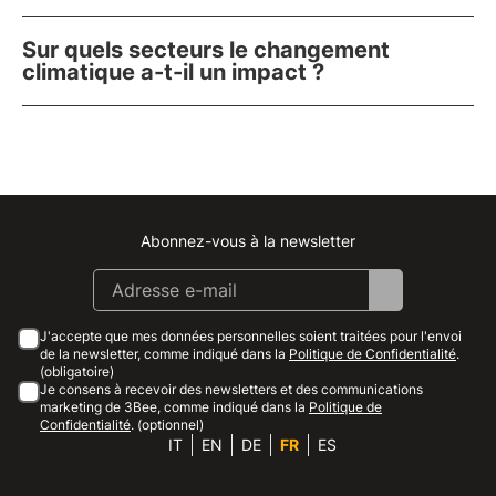
Sur quels secteurs le changement
climatique a-t-il un impact ?
Abonnez-vous à la newsletter
Instagram
Facebook
Linkedin
Youtube
J'accepte que mes données personnelles soient traitées pour l'envoi
de la newsletter, comme indiqué dans la
Politique de Confidentialité
.
(obligatoire)
Je consens à recevoir des newsletters et des communications
marketing de 3Bee, comme indiqué dans la
Politique de
Confidentialité
. (optionnel)
IT
EN
DE
FR
ES