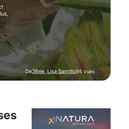
ct
lus,
De
3Bee, Lisa Santillo
95 Vues
uses