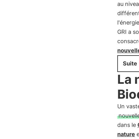
au nivea
différen
l'énergi
GRI a s
consacré
nouvelle
Suite
La 
Bio
Un vaste
nouvell
dans le
nature
e