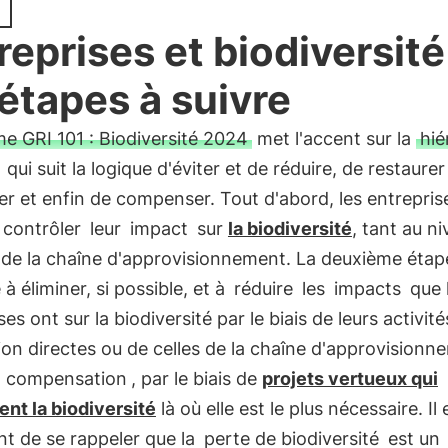
reprises et biodiversité 
 étapes à suivre
e GRI 101 : Biodiversité 2024
met l'accent sur la
hié
qui suit la logique d'éviter et de réduire, de restaurer
ter et enfin de compenser. Tout d'abord, les entrepris
contrôler
leur
impact
sur
la biodiversité
, tant au n
 de la chaîne d'approvisionnement. La deuxième étap
 à éliminer, si possible, et à
réduire
les
impacts
que 
ses ont sur la biodiversité par le biais de leurs activit
on directes ou de celles de la chaîne d'approvisionn
,
compensation
, par le biais de
projets vertueux qui
nt la biodiversité
là où elle est le plus nécessaire. Il 
t de se rappeler que la
perte de biodiversité
est un