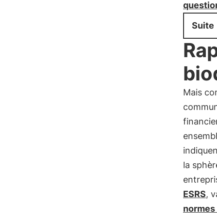
questio
Suite
Rap
bio
Mais co
communi
financie
ensemb
indique
la sphè
entrepri
ESRS
, 
normes