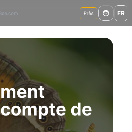
FR
3Bee.com
Près
ement
 compte de