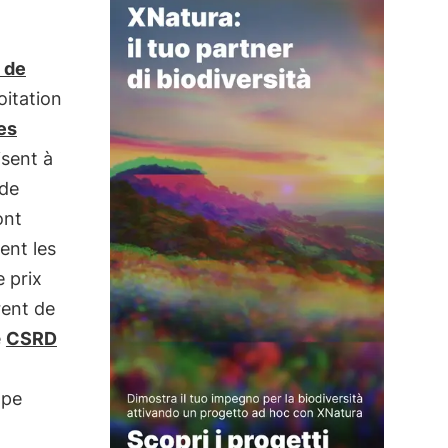
 de
loitation
es
sent à
de
ont
ent les
 prix
rent de
e
CSRD
ope