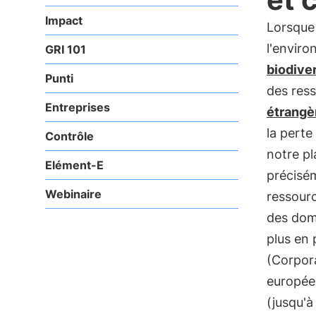
Impact
Lorsque 
l'envir
GRI 101
biodiver
Punti
des ress
Entreprises
étrangè
la perte
Contrôle
notre p
Elément-E
précisém
Webinaire
ressourc
des domm
plus en 
(Corpora
européen
(jusqu'à