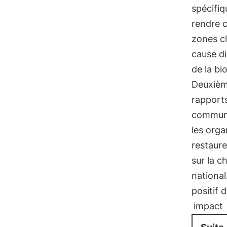
spécifiq
rendre c
zones cl
cause di
de la bi
Deuxièm
rapports
communa
les orga
restaure
sur la 
national
positif 
impact