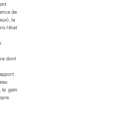
vent
sence de
aux), la
ns l'état
e
ère dont
apport
veau
, le
gain
opre