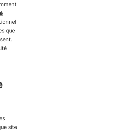
cemment
té
tionnel
les que
sent.
ité
e
les
ue site