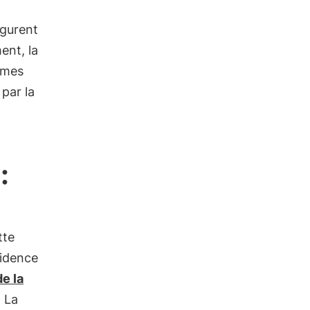
igurent
ent, la
rmes
par la
:
tte
vidence
de la
. La