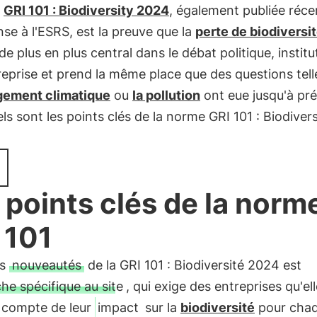
e
GRI 101 : Biodiversity 2024
, également publiée ré
se à l'ESRS, est la preuve que la
perte de biodiversi
de plus en plus central dans le débat politique, institu
reprise et prend la même place que des questions tel
gement climatique
ou
la pollution
ont eue jusqu'à pré
ls sont les points clés de la norme GRI 101 : Biodivers
 points clés de la norm
 101
es
nouveautés
de la GRI 101 : Biodiversité 2024 est
he spécifique au site
, qui exige des entreprises qu'el
 compte de leur
impact
sur la
biodiversité
pour chaq