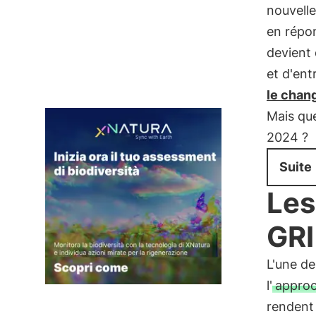
nouvell
en répon
devient 
et d'ent
le chan
Mais que
2024 ?
Suite
Les
GRI
L'une d
l'
approc
rendent