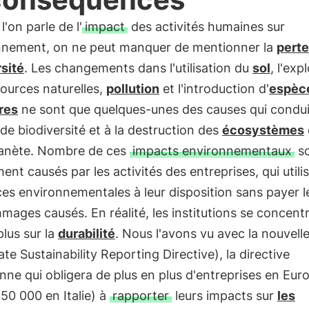
l'on parle de l'
impact
des activités humaines sur
onnement, on ne peut manquer de mentionner la
perte
sité
. Les changements dans l'utilisation du
sol
, l'exp
ources naturelles,
pollution
et l'introduction d'
espèc
res
ne sont que quelques-unes des causes qui condui
 de biodiversité et à la destruction des
écosystèmes
lanète. Nombre de ces
impacts environnementaux
s
ent causés par les activités des entreprises, qui utilis
es environnementales à leur disposition sans payer le
ages causés. En réalité, les institutions se concent
plus sur la
durabilité
. Nous l'avons vu avec la nouvell
te Sustainability Reporting Directive), la directive
ne qui obligera de plus en plus d'entreprises en Eur
 50 000 en Italie) à
rapporter
leurs impacts sur
les