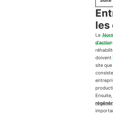
Suite
Ent
les
La
Norm
d'action
réhabili
doivent
site que
consiste
entrepri
producti
Ensuite
régénère
importan