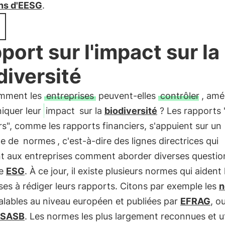
ns d'EESG
.
port sur l'impact sur la
diversité
mment les
entreprises
peuvent-elles
contrôler
, amé
quer leur
impact
sur la
biodiversité
? Les rapports
rs", comme les rapports financiers, s'appuient sur un
le de
normes
, c'est-à-dire des lignes directrices qui
nt aux entreprises comment aborder diverses questio
re
ESG
. À ce jour, il existe plusieurs normes qui aident 
ses à rédiger leurs rapports. Citons par exemple les
n
valables au niveau européen et publiées par
EFRAG
, o
 SASB
. Les normes les plus largement reconnues et ut