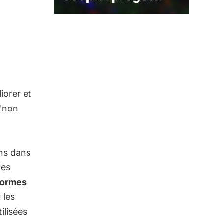
liorer et
 "non
ns dans
les
ormes
u les
ilisées