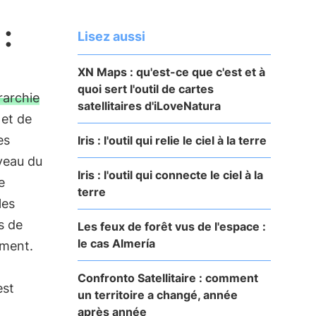
:
Lisez aussi
XN Maps : qu'est-ce que c'est et à
quoi sert l'outil de cartes
rarchie
satellitaires d'iLoveNatura
 et de
es
Iris : l'outil qui relie le ciel à la terre
iveau du
Iris : l'outil qui connecte le ciel à la
e
terre
les
és de
Les feux de forêt vus de l'espace :
le cas Almería
ement.
Confronto Satellitaire : comment
est
un territoire a changé, année
après année