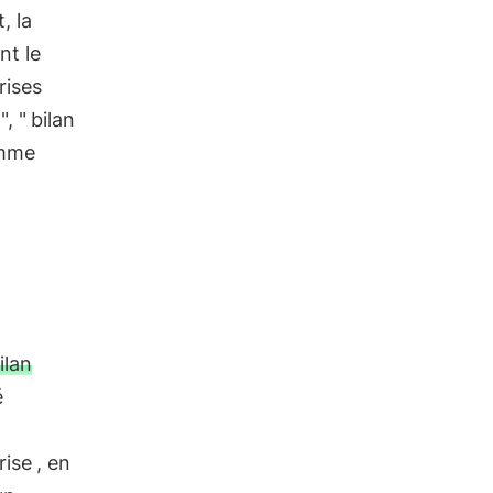
, la
nt le
rises
", "
bilan
omme
ilan
é
rise
, en