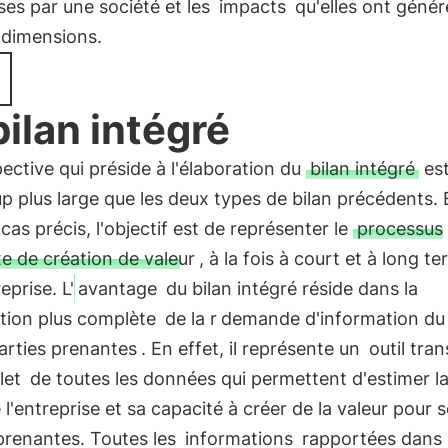
ses par une société et les
impacts
qu'elles ont génér
s dimensions.
bilan intégré
ective qui préside à l'élaboration du
bilan intégré
es
 plus large que les deux types de bilan précédents. 
cas précis, l'objectif est de représenter le
processus
e de création de valeur
, à la fois à court et à long t
eprise. L'
avantage
du bilan intégré réside dans la
ction plus complète
de la r
demande d'information du
arties prenantes
. En effet, il représente un
outil tra
let
de toutes les données qui permettent d'estimer la
e l'entreprise et sa capacité à créer de la valeur pour 
prenantes. Toutes les
informations
rapportées dans 