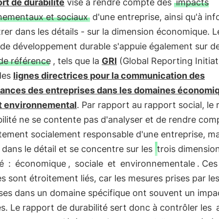
rt de durabilité
vise à rendre compte des
impacts
nementaux et sociaux
d'une entreprise, ainsi qu'à inf
rer dans les détails - sur la dimension économique. L
 de développement durable s'appuie également sur d
de référence
, tels que la
GRI
(Global Reporting Initiat
 des
lignes directrices pour la communication des
ances des entreprises dans les domaines économi
et environnemental
. Par rapport au rapport social, le
ilité ne se contente pas d'analyser et de rendre com
ement socialement responsable d'une entreprise, ma
n dans le détail et se concentre sur les
trois dimension
té
:
économique
,
sociale
et
environnementale
. Ces
 sont étroitement liés, car les mesures prises par le
ises dans un domaine spécifique ont souvent un impa
es. Le rapport de durabilité sert donc à contrôler les