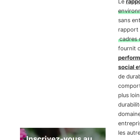
Le
rappo
environ
sans ent
rapport
cadres 
fournit
perform
social 
de durab
comport
plus loi
durabili
domaines
entrepr
les autr
Inscrivez-vous au