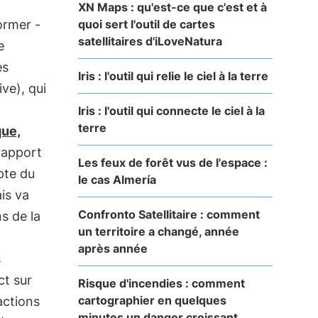
XN Maps : qu'est-ce que c'est et à
quoi sert l'outil de cartes
ormer -
satellitaires d'iLoveNatura
e
es
Iris : l'outil qui relie le ciel à la terre
ive), qui
Iris : l'outil qui connecte le ciel à la
terre
que,
 rapport
Les feux de forêt vus de l'espace :
pte du
le cas Almería
is va
Confronto Satellitaire : comment
s de la
un territoire a changé, année
après année
s
ct sur
Risque d'incendies : comment
cartographier en quelques
actions
minutes un danger croissant