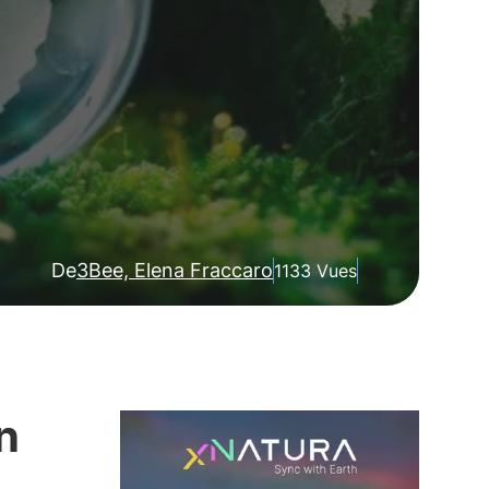
De
3Bee, Elena Fraccaro
1133 Vues
n