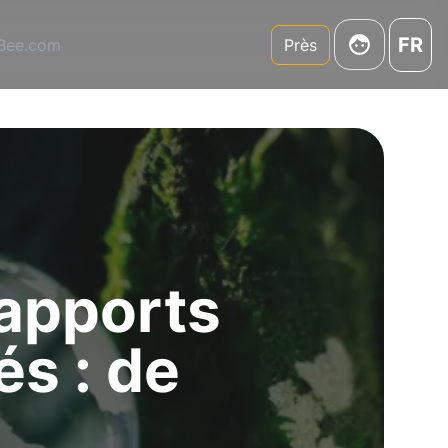
FR
3Bee.com
Près
apports
és : de