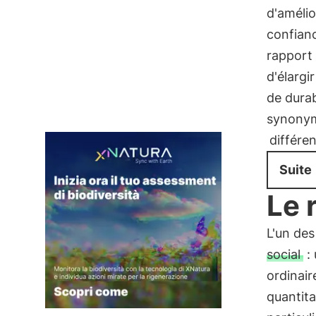
d'amélio
confianc
rapport 
d'élargi
de durab
synonym
différe
Suite
Le 
L'un des 
social
:
ordinair
quantita