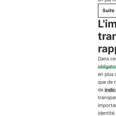
Suite
L'i
tra
rap
Dans cet
obligato
en plus 
que de n
de
indi
transpa
importa
identité