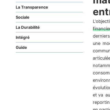
La Transparence
ent
Sociale
L'object
La Durabilité
financie
derniers
Intégré
une
mod
Guide
communiq
articulé
notammen
consomm
environn
évolutio
et va
au
reporti
en partic