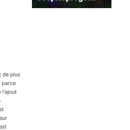
t de plus
t parce
l'ajout
a
st
eur
est