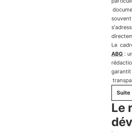
particuli
documen
souvent 
s'adres
directem
Le
cadr
ABG
: u
rédactio
garantit 
transpa
Suite
Le 
dév