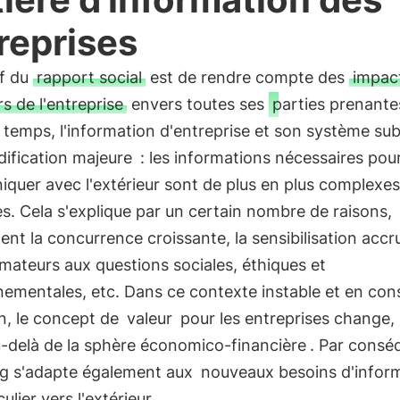
reprises
if du
rapport social
est de rendre compte des
impac
rs de l'entreprise
envers toutes ses
parties prenante
 temps, l'information d'entreprise et son système su
ification majeure
: les informations nécessaires pou
uer avec l'extérieur sont de plus en plus complexes
es. Cela s'explique par un certain nombre de raisons,
t la concurrence croissante, la sensibilisation accr
ateurs aux questions sociales, éthiques et
ementales, etc. Dans ce contexte instable et en con
n, le concept de
valeur
pour les entreprises change,
-delà de la sphère économico-financière
. Par conséq
ng s'adapte également aux
nouveaux besoins d'infor
ulier vers l'extérieur.