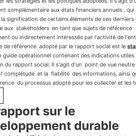
er les stratégies et les politiques adoptées. Il s'agit d'
t complémentaire aux états financiers annuels
, qui
la signification de certains éléments de ces derniers 
se aux
stakeholders
en tant que sujets de référence
ent ou indirectement intéressés par l'activité de l'ent
e de référence
adopté par le rapport social est le
sta
n guide opérationnel contenant des indications utiles 
n du rapport social. Il s'agit d'un
point de vue neutre
l'
complétude
et la
fiabilité
des informations, ainsi q
rence
du processus adopté pour les collecter et les tr
rapport sur le
eloppement durable