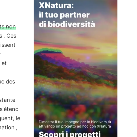
ts non
s
. Ces
bissent
r
 et
ue des
stante
 s'étend
uent, le
mation
,