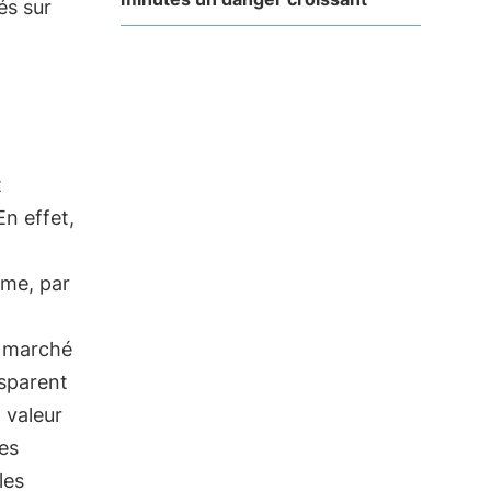
és sur
t
En effet,
erme, par
 marché
nsparent
 valeur
ses
les