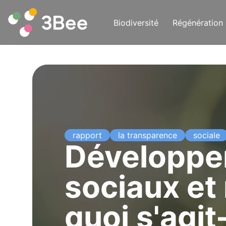
Biodiversité
Régénération
rapport
la transparence
sociale
Développem
sociaux et 
quoi s'agit-