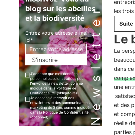
entrepri
Newsletter
blog sur les abeilles
les troi
et la biodiversité
Suite
Entrez votre adresse e-mail
Le 
ici*
La persp
S'inscrire
beaucoup
dans ce 
J'accepte que mes données
complex
personnelles soient traitées pour
l'envoi de la newsletter, comme
une entr
indiqué dans la
Politique de
Confidentialité
. (obligatoire)
satisfa
Je consens à recevoir des
newsletters et des communications
et des p
marketing de 3Bee, comme indiqué
dans la
Politique de Confidentialité
.
et comp
(optionnel)
réelle d
parties 