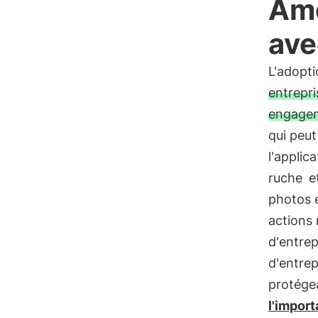
Amé
ave
L'adopti
entrepri
engageme
qui peu
l'appli
ruche
e
photos e
actions 
d'entrep
d'entrep
protégea
l'import