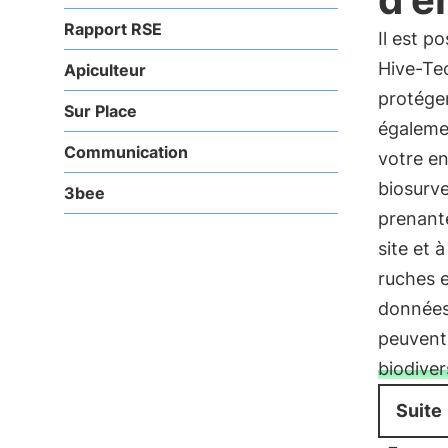
Rapport RSE
Il est p
Hive-Tec
Apiculteur
protéger
Sur Place
égalemen
Communication
votre en
biosurv
3bee
prenante
site et 
ruches e
données 
peuvent
biodiver
Suite