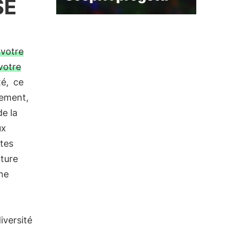
SE
 votre
votre
é,
ce
mement,
de la
ux
ntes
lture
che
iversité