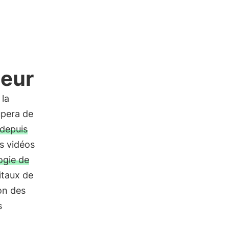
teur
 la
upera de
 depuis
s vidéos
ogie de
itaux de
ion des
s