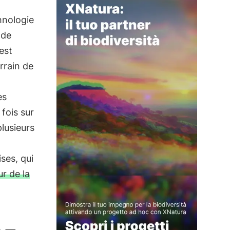
hnologie
 de
 est
rrain de
es
 fois sur
plusieurs
ses, qui
r de la