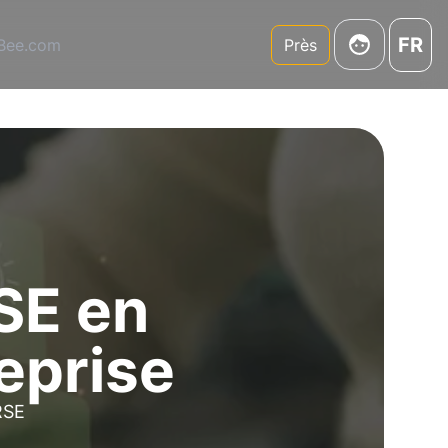
FR
3Bee.com
Près
SE en
eprise
RSE