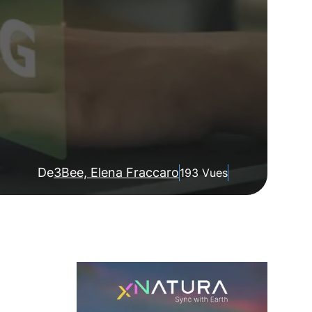
De
3Bee, Elena Fraccaro
193 Vues