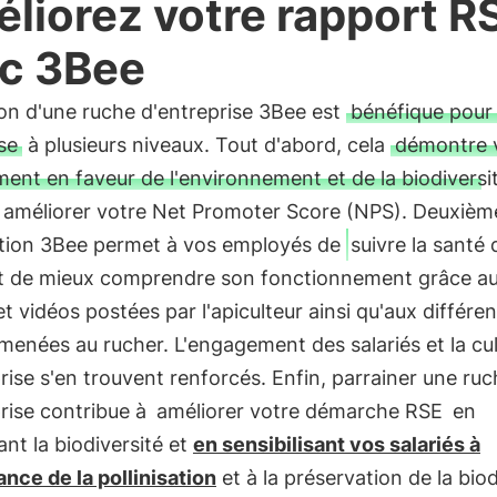
liorez votre rapport R
c 3Bee
on d'une ruche d'entreprise 3Bee est
bénéfique pour
se
à plusieurs niveaux. Tout d'abord, cela
démontre 
nt en faveur de l'environnement et de la biodiversit
t améliorer votre Net Promoter Score (NPS). Deuxiè
cation 3Bee permet à vos employés de
suivre la santé 
t de mieux comprendre son fonctionnement grâce a
t vidéos postées par l'apiculteur ainsi qu'aux différe
menées au rucher. L'engagement des salariés et la cu
rise s'en trouvent renforcés. Enfin, parrainer une ru
rise contribue à
améliorer votre démarche RSE
en
nt la biodiversité et
en sensibilisant vos salariés à
ance de la pollinisation
et à la préservation de la biod