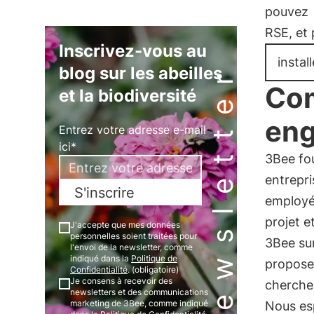
pouvez
RSE, et 
Inscrivez-vous au
instal
Newsletter
blog sur les abeilles
Com
et la biodiversité
en
Entrez votre adresse e-mail
ici*
3Bee fo
entrepri
S'inscrire
employé
projet e
J'accepte que mes données
personnelles soient traitées pour
3Bee su
l'envoi de la newsletter, comme
indiqué dans la
Politique de
propose
Confidentialité
. (obligatoire)
Je consens à recevoir des
cherchen
newsletters et des communications
marketing de 3Bee, comme indiqué
Nous es