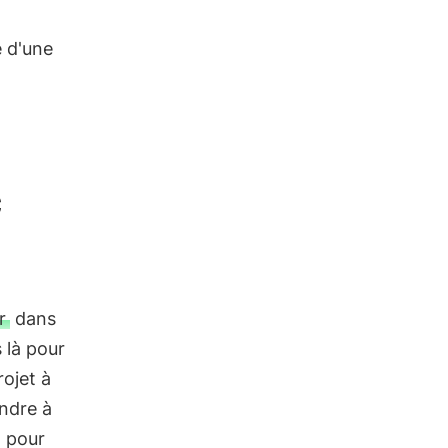
e d'une
c
r
dans
 là pour
rojet à
ondre à
pour