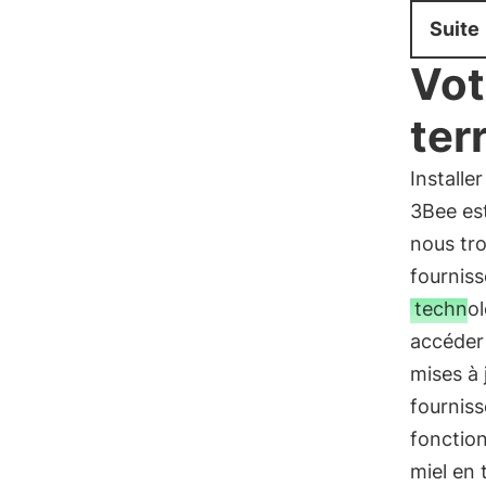
Suite
Vot
ter
Installe
3Bee es
nous tro
fourniss
technol
accéder 
mises à 
fourniss
fonctio
miel en 