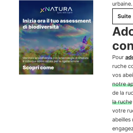
urbaine.
Suite
Ado
con
Pour
ad
ruche co
vos abei
notre ap
de la ru
la ruche
votre ru
abeilles
engagez