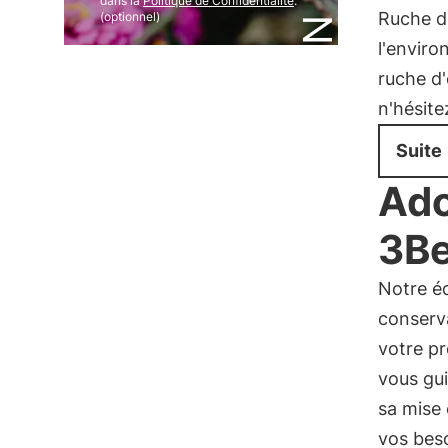
dans la
Politique de Confidentialité
.
Ruche d
(optionnel)
l'enviro
ruche d'
n'hésite
Suite
Ado
3B
Notre é
conserva
votre pr
vous gui
sa mise 
vos bes