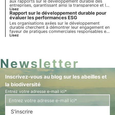
aux rapports sur le développement durable des
entreprises, garantissant ainsi la transparence et la
conformité réglementaire sur tous les aspects ESG.
Lisez
Rapport sur le développement durable pour
Découvrez dans cet article ce qu'elles sont et
comment elles fonctionnent.
évaluer les performances ESG
Les organisations axées sur le développement
durable cherchent à démontrer leur engagement en
faveur de pratiques commerciales responsables et
transparentes. À cette fin, le rapport de
Lisez
développement durable s'est avéré être un outil
essentiel pour évaluer et communiquer les
performances ESG d'une entreprise.
Newsletter
Inscrivez-vous au blog sur les abeilles et
la biodiversité
Entrez votre adresse e-mail ici*
S'inscrire