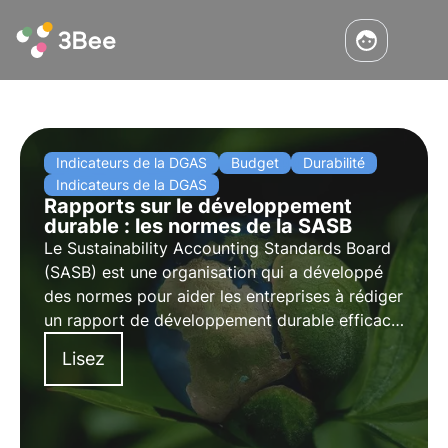
Indicateurs de la DGAS
Budget
Durabilité
Indicateurs de la DGAS
Rapports sur le développement
durable : les normes de la SASB
Le Sustainability Accounting Standards Board
(SASB) est une organisation qui a développé
des normes pour aider les entreprises à rédiger
un rapport de développement durable efficace
pour les parties prenantes. Dans cet article,
Lisez
nous expliquerons l'importance des normes du
SASB et la manière de les utiliser.