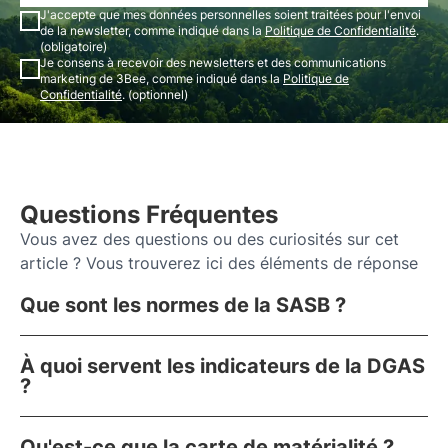
J'accepte que mes données personnelles soient traitées pour l'envoi
de la newsletter, comme indiqué dans la
Politique de Confidentialité
.
(obligatoire)
Je consens à recevoir des newsletters et des communications
marketing de 3Bee, comme indiqué dans la
Politique de
Confidentialité
. (optionnel)
Questions Fréquentes
Vous avez des questions ou des curiosités sur cet
article ? Vous trouverez ici des éléments de réponse
Que sont les normes de la SASB ?
À quoi servent les indicateurs de la DGAS
?
Qu'est-ce que la carte de matérialité ?