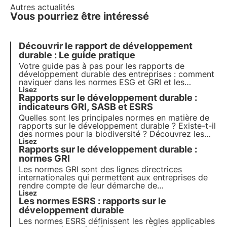
Autres actualités
Vous pourriez être intéressé
Découvrir le rapport de développement
durable : Le guide pratique
Votre guide pas à pas pour les rapports de
développement durable des entreprises : comment
naviguer dans les normes ESG et GRI et les
stratégies réussies pour un avenir plus vert et plus
Lisez
Rapports sur le développement durable :
responsable. Choisissez 3Bee pour votre rapport
de développement durable
indicateurs GRI, SASB et ESRS
Quelles sont les principales normes en matière de
rapports sur le développement durable ? Existe-t-il
des normes pour la biodiversité ? Découvrez les
normes GRI, SASB et ESRS dans cet article.
Lisez
Rapports sur le développement durable :
Apprenez-en plus avec Pills from the Oasis,
l'académie numérique de 3Bee pour les
normes GRI
professionnels du développement durable.
Les normes GRI sont des lignes directrices
internationales qui permettent aux entreprises de
rendre compte de leur démarche de
développement durable de manière transparente et
Lisez
Les normes ESRS : rapports sur le
comparable. Découvrez dans cet article leur
fonctionnement, leur catégorisation et la nouvelle
développement durable
norme GRI 101 - Biodiversité.
Les normes ESRS définissent les règles applicables