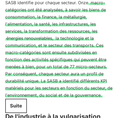
SASB identifie pour chaque secteur. Onze
macro-
catégories ont été analysées, à savoir les biens de
consommation, la finance, la métallurgie,
l'alimentation, la santé, les infrastructures, les
services, la transformation des ressources, les
énergies renouvelables,
la technologie et la
communication, et le secteur des transports. Ces
macro-catégories sont ensuite subdivisées en
fonction des activités spécifiques qui peuvent être
menées à bien, pour un total de 77 micro-secteurs.
Par conséquent, chaque secteur aura un profil de
durabilité unique. La SASB a identifié différents KPI
matériels pour les secteurs en fonction du secteur, de
l'environnement, du social et de la gouvernance.
Suite
De l'industrie à la vulgarisation