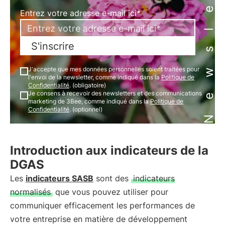
Newsletter
Entrez votre adresse e-mail ici*
S'inscrire
J'accepte que mes données personnelles soient traitées pour
l'envoi de la newsletter, comme indiqué dans la
Politique de
Confidentialité
. (obligatoire)
Je consens à recevoir des newsletters et des communications
marketing de 3Bee, comme indiqué dans la
Politique de
Confidentialité
. (optionnel)
Introduction aux indicateurs de la
DGAS
Les
indicateurs SASB
sont des
indicateurs
normalisés
que vous pouvez utiliser pour
communiquer efficacement les performances de
votre entreprise en matière de développement