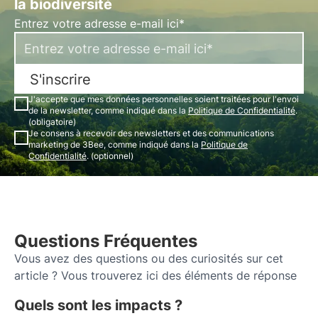
la biodiversité
Entrez votre adresse e-mail ici*
S'inscrire
J'accepte que mes données personnelles soient traitées pour l'envoi
de la newsletter, comme indiqué dans la
Politique de Confidentialité
.
(obligatoire)
Je consens à recevoir des newsletters et des communications
marketing de 3Bee, comme indiqué dans la
Politique de
Confidentialité
. (optionnel)
Questions Fréquentes
Vous avez des questions ou des curiosités sur cet
article ? Vous trouverez ici des éléments de réponse
Quels sont les impacts ?