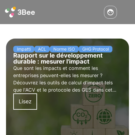
Impatti
ACL
Norme ISO
GHG Protocol
Rapport sur le développement
durable : mesurer l'impact
Que sont les impacts et comment les
entreprises peuvent-elles les mesurer ?
Découvrez les outils de calcul d'impact tels
que l'ACV et le protocole des GES dans cet
article. Apprenez-en plus avec les pilules de
Lisez
l'Oasis, l'académie numérique de 3Bee pour les
professionnels de la durabilité.