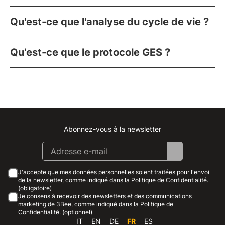
Qu'est-ce que l'analyse du cycle de vie ?
Qu'est-ce que le protocole GES ?
Abonnez-vous à la newsletter
Instagram
Facebook
Linkedin
Youtube
J'accepte que mes données personnelles soient traitées pour l'envoi
de la newsletter, comme indiqué dans la
Politique de Confidentialité
.
(obligatoire)
Je consens à recevoir des newsletters et des communications
marketing de 3Bee, comme indiqué dans la
Politique de
Confidentialité
. (optionnel)
IT
EN
DE
FR
ES