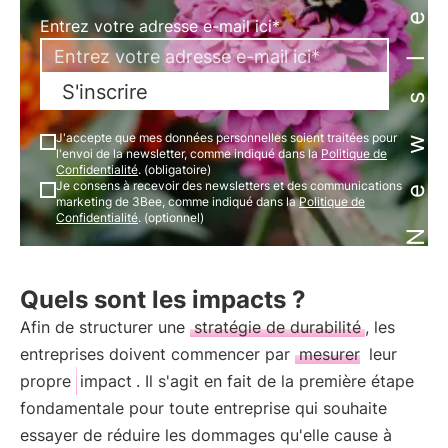
Newsletter
Entrez votre adresse e-mail ici*
S'inscrire
J'accepte que mes données personnelles soient traitées pour
l'envoi de la newsletter, comme indiqué dans la
Politique de
Confidentialité
. (obligatoire)
Je consens à recevoir des newsletters et des communications
marketing de 3Bee, comme indiqué dans la
Politique de
Confidentialité
. (optionnel)
Quels sont les impacts ?
Afin de structurer une
stratégie de durabilité
, les
entreprises doivent commencer par
mesurer
leur
propre
impact
. Il s'agit en fait de la première étape
fondamentale pour toute entreprise qui souhaite
essayer de réduire les dommages qu'elle cause à