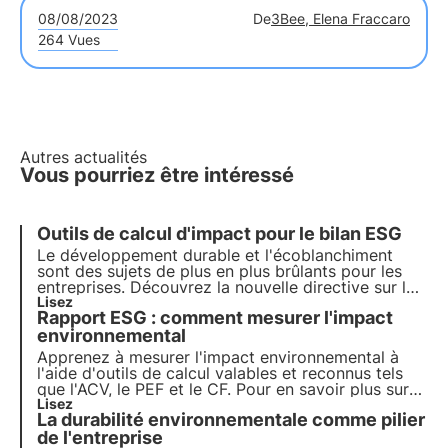
08/08/2023
De
3Bee, Elena Fraccaro
264 Vues
Autres actualités
Vous pourriez être intéressé
Outils de calcul d'impact pour le bilan ESG
Le développement durable et l'écoblanchiment
sont des sujets de plus en plus brûlants pour les
entreprises. Découvrez la nouvelle directive sur les
allégations vertes et apprenez-en plus sur les
Lisez
Rapport ESG : comment mesurer l'impact
outils de calcul d'impact pour votre rapport de
développement durable en téléchargeant le guide
environnemental
pratique de 3Bee.
Apprenez à mesurer l'impact environnemental à
l'aide d'outils de calcul valables et reconnus tels
que l'ACV, le PEF et le CF. Pour en savoir plus sur
l'évaluation et la communication efficaces de
Lisez
La durabilité environnementale comme pilier
l'impact pour votre rapport de durabilité ESG,
téléchargez le nouveau guide pratique de 3Bee.
de l'entreprise