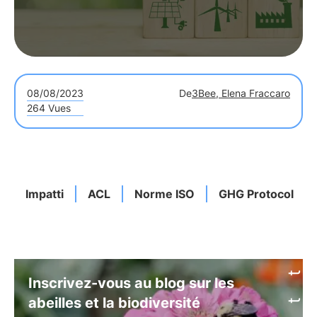
08/08/2023
De
3Bee, Elena Fraccaro
264 Vues
Impatti
ACL
Norme ISO
GHG Protocol
Inscrivez-vous au blog sur les
abeilles et la biodiversité