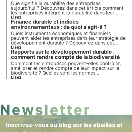
Que signifie la durabilité des entreprises
aujourd'hui ? Découvrez dans cet article comment
les entreprises intègrent la durabilité dans leur
stratégie et leur rôle dans la réalisation des
Lisez
Finance durable et indices
objectifs de l'Agenda 2030. Apprenez-en plus avec
les pilules de l'Oasis, l'académie numérique de
environnementaux : de quoi s'agit-il ?
3Bee.
Quels instruments économiques et financiers
peuvent aider les entreprises dans leur stratégie de
développement durable ? Découvrez dans cet
article le rôle de la finance durable. Apprenez-en
Lisez
Rapports sur le développement durable :
plus avec les pilules de l'Oasis, l'académie
numérique de 3Bee pour les professionnels du
comment rendre compte de la biodiversité
développement durable.
Comment les entreprises peuvent-elles contrôler,
améliorer et rendre compte de leur impact sur la
biodiversité ? Quelles sont les normes
internationales de référence ? Pour en savoir plus,
Lisez
lisez cet article et découvrez les nouveautés de la
norme GRI 101 : Biodiversité.
Newsletter
Inscrivez-vous au blog sur les abeilles et