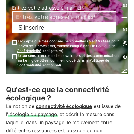
Newsletter
Entrez votre adresse e-mail ici*
S'inscrire
J'accepte que mes données personnelles soient traitées pour
l'envoi de la newsletter, comme indiqué dans la
Politique de
Confidentialité
. (obligatoire)
Je consens à recevoir des newsletters et des communications
marketing de 3Bee, comme indiqué dans la
Politique de
Confidentialité
. (optionnel)
Qu'est-ce que la connectivité
écologique ?
La notion de
connectivité écologique
est issue de
l'
écologie du paysage
et décrit la mesure dans
laquelle, dans un paysage, le mouvement entre
différentes ressources est possible ou non.