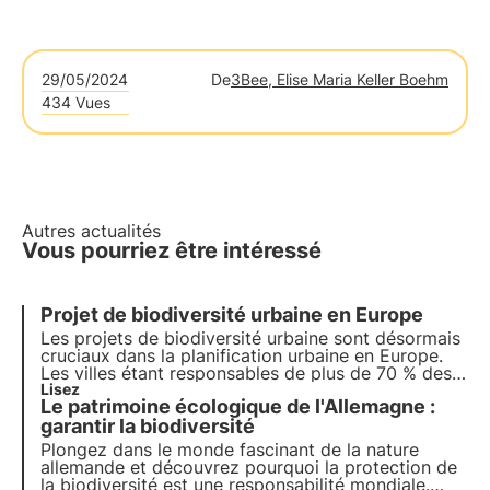
29/05/2024
De
3Bee, Elise Maria Keller Boehm
434 Vues
Autres actualités
Vous pourriez être intéressé
Projet de biodiversité urbaine en Europe
Les projets de biodiversité urbaine sont désormais
cruciaux dans la planification urbaine en Europe.
Les villes étant responsables de plus de 70 % des
émissions mondiales de carbone, il est devenu
Lisez
Le patrimoine écologique de l'Allemagne :
essentiel d'intégrer des solutions basées sur la
nature pour réduire l'impact environnemental.
garantir la biodiversité
Plongez dans le monde fascinant de la nature
allemande et découvrez pourquoi la protection de
la biodiversité est une responsabilité mondiale.