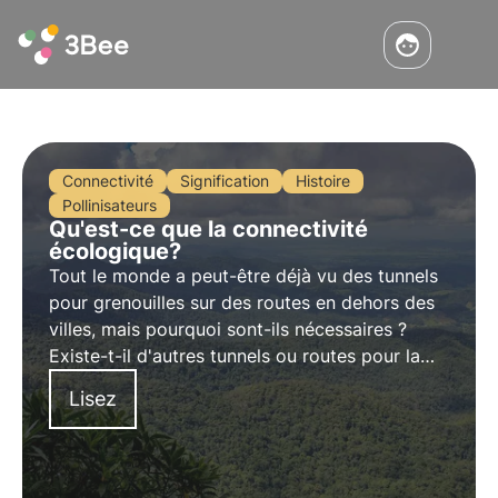
Connectivité
Signification
Histoire
Pollinisateurs
Qu'est-ce que la connectivité
écologique?
Tout le monde a peut-être déjà vu des tunnels
pour grenouilles sur des routes en dehors des
villes, mais pourquoi sont-ils nécessaires ?
Existe-t-il d'autres tunnels ou routes pour la
faune ? Et existe-t-il un concept global pour
Lisez
relier des régions au profit de la faune et de la
flore ?