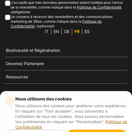
J'accepte que mes données personnelles soient traitées pour l'envoi
de la newsletter, comme indiqué dans la
Politique de Confidentialité
.
(obligatoire)
Je consens à recevoir des newsletters et des communications
marketing de 3Bee, comme indiqué dans la
Politique de
Confidentialité
. (optionnel)
IT
EN
DE
FR
ES
Biodiversité et Régénération
Devenez Partenaire
Ressources
Nous utilisons des cookies
Nous utilisons des cookies pour améliorer votre expérience.
3Bee est la référence du développement durable, de la
En cliquant sur "Tout accepter", vous consentez à
défense des abeilles et de la biodiversité
l'utilisation de tous les cookies. Vous pouvez personnaliser
vos préférences en cliquant sur "Personnaliser".
Politique de
Confidentialité
3Bee S.R.L Via Pastrengo 14, 20159, Milano (MI)
P.IVA: IT09711590969