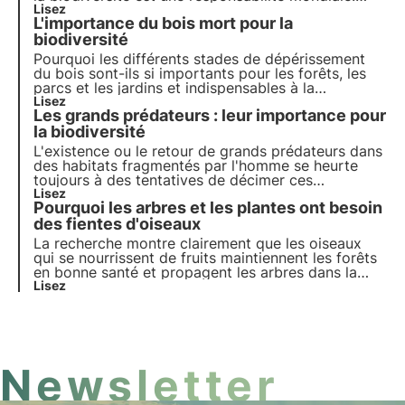
Apprends à connaître les mesures de conservation
Lisez
L'importance du bois mort pour la
des habitats, la protection des océans et le rôle de
la recherche dans la gestion de la biodiversité.
biodiversité
Pourquoi les différents stades de dépérissement
du bois sont-ils si importants pour les forêts, les
parcs et les jardins et indispensables à la
biodiversité de la faune et de la flore ? En laissant
Lisez
Les grands prédateurs : leur importance pour
le vieux bois sur place, l'homme peut-il revaloriser
les forêts, les parcs et les jardins pour les plantes
la biodiversité
et les animaux ?
L'existence ou le retour de grands prédateurs dans
des habitats fragmentés par l'homme se heurte
toujours à des tentatives de décimer ces
prédateurs, de ne pas les protéger ou de ne plus
Lisez
Pourquoi les arbres et les plantes ont besoin
jamais les introduire, alors qu'ils jouent à l'origine
un rôle important dans de nombreux écosystèmes.
des fientes d'oiseaux
La recherche montre clairement que les oiseaux
qui se nourrissent de fruits maintiennent les forêts
en bonne santé et propagent les arbres dans la
forêt et au-delà. Mais malheureusement, certaines
Lisez
de ces espèces sont menacées ou, du moins, se
font de plus en plus rares.
Newsletter