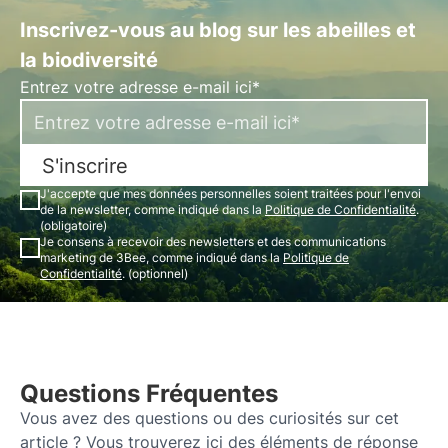
Inscrivez-vous au blog sur les abeilles et
la biodiversité
Entrez votre adresse e-mail ici*
S'inscrire
J'accepte que mes données personnelles soient traitées pour l'envoi
de la newsletter, comme indiqué dans la
Politique de Confidentialité
.
(obligatoire)
Je consens à recevoir des newsletters et des communications
marketing de 3Bee, comme indiqué dans la
Politique de
Confidentialité
. (optionnel)
Questions Fréquentes
Vous avez des questions ou des curiosités sur cet
article ? Vous trouverez ici des éléments de réponse