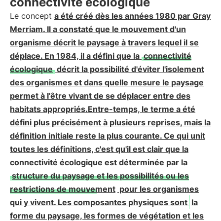
connectivité écologique
Le concept
a été créé dès les années 1980 par Gray
Merriam. Il a constaté que le mouvement d'un
organisme décrit le paysage à travers lequel il se
déplace. En 1984, il a défini que la
connectivité
écologique
décrit la possibilité d'éviter l'isolement
des organismes et dans quelle mesure le paysage
permet à l'être vivant de se déplacer entre des
habitats appropriés.Entre-temps, le terme a été
défini plus précisément à plusieurs reprises, mais la
définition initiale reste la plus courante. Ce qui unit
toutes les définitions, c'est qu'il est clair que la
connectivité écologique est déterminée par la
structure du paysage et les possibilités ou les
restrictions de mouvement
pour les organismes
qui y vivent. Les composantes physiques sont
la
forme du paysage, les formes de végétation et les