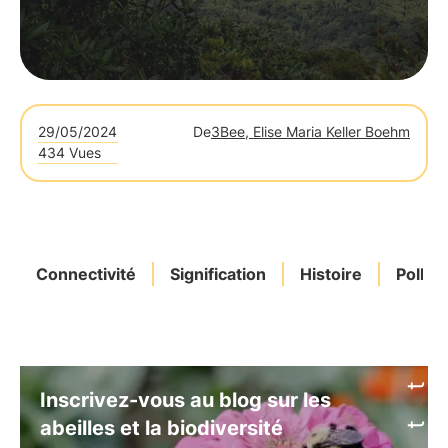
29/05/2024
De
3Bee, Elise Maria Keller Boehm
434 Vues
Connectivité
Signification
Histoire
Pollin
Inscrivez-vous au blog sur les
abeilles et la biodiversité