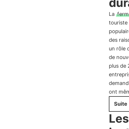
dur
La
ferm
touriste
populair
des rais
un rôle 
de nouve
plus de
entrepri
demandes
ont mêm
Suite
Les