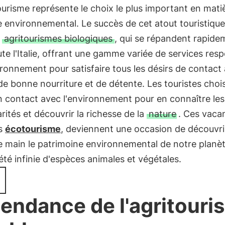
urisme représente le choix le plus important en mati
 environnemental. Le succès de cet atout touristique
s
agritourismes biologiques
, qui se répandent rapide
te l'Italie, offrant une gamme variée de services res
ironnement pour satisfaire tous les désirs de contact 
de bonne nourriture et de détente. Les touristes choi
n contact avec l'environnement pour en connaître les
arités et découvrir la richesse de la
nature
. Ces vaca
s
écotourisme
, deviennent une occasion de découvri
 main le patrimoine environnemental de notre planète
été infinie d'espèces animales et végétales.
tendance de l'agritouri