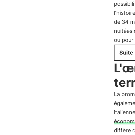
possibil
l'histoire
de 34 mi
nuitées 
ou pour 
Suite
L'œ
ter
La promo
égaleme
italienn
économ
diffère d