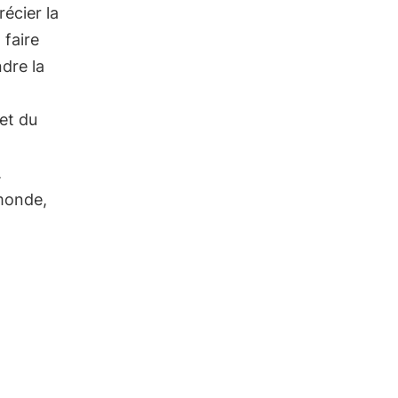
récier la
 faire
ndre la
et du
.
monde,