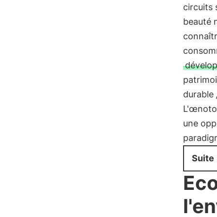
circuits
beauté n
connaîtr
consomm
dévelop
patrimoi
durable
L'œnoto
une oppo
paradigm
Suite
Eco
l'e