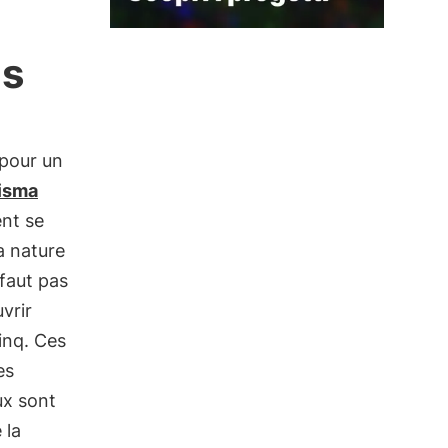
ns
 pour un
isma
ent se
a nature
 faut pas
vrir
cinq. Ces
es
aux sont
 la