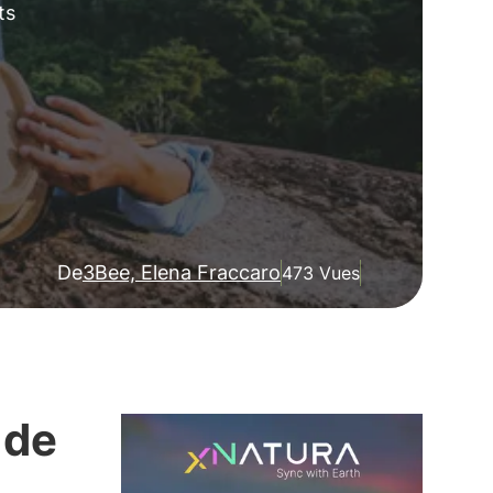
ts
De
3Bee, Elena Fraccaro
473 Vues
 de