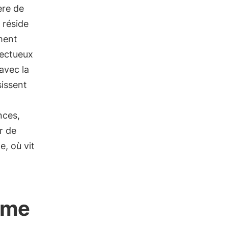
ère de
 réside
ment
pectueux
avec la
sissent
nces,
r de
, où vit
sme