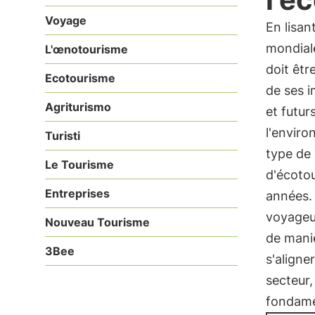
Voyage
En lisan
mondial
L'œnotourisme
doit êt
Ecotourisme
de ses 
Agriturismo
et futur
l'enviro
Turisti
type de
Le Tourisme
d'écotou
Entreprises
années.
voyageu
Nouveau Tourisme
de maniè
3Bee
s'aligne
secteur
fondame