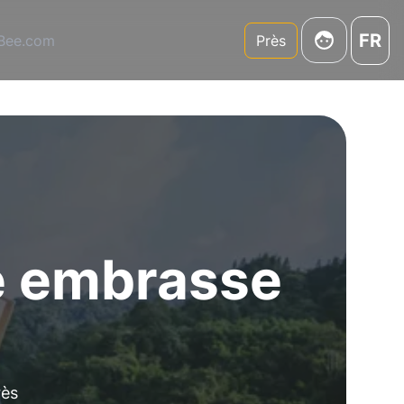
FR
3Bee.com
Près
e embrasse
rès