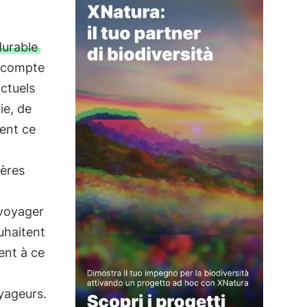
durable
t compte
ctuels
ie, de
ment ce
ières
 voyager
uhaitent
ent à ce
yageurs.