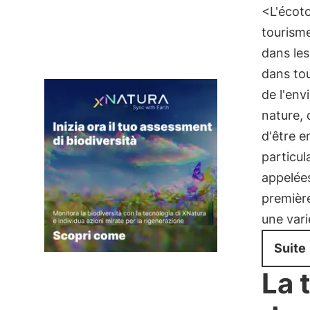
<L'écoto
tourisme
dans le
dans tou
de l'env
nature, 
d'être e
particul
appelée
première
une vari
Suite
La 