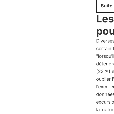
Suite
Les
pou
Diverses
certain
"lorsqu'
détendre
(23 %) e
oublier l'
l'excell
données 
excursion
la
natur