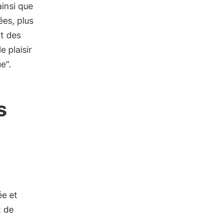
ainsi que
ées, plus
nt des
e plaisir
e".
s
ée et
t de