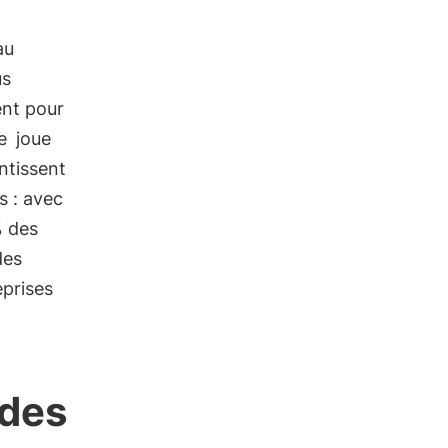
au
us
ent pour
e
joue
antissent
s : avec
% des
des
eprises
 des