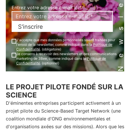
Newsletter
Entrez votre adresse e-mail ici*
S'inscrire
J'accepte que mes données personnelles soient traitées pour
l'envoi de la newsletter, comme indiqué dans la
Politique de
Confidentialité
. (obligatoire)
Je consens à recevoir des newsletters et des communications
marketing de 3Bee, comme indiqué dans la
Politique de
Confidentialité
. (optionnel)
LE PROJET PILOTE FONDÉ SUR LA
SCIENCE
D'éminentes entreprises participent activement à un
projet pilote du Science-Based Target Network (une
coalition mondiale d'ONG environnementales et
d'organisations axées sur des missions). Alors que les