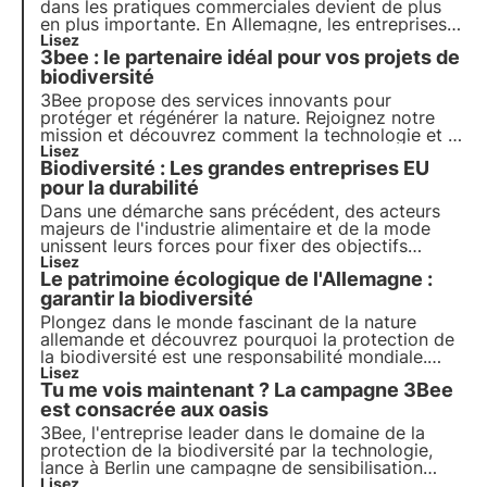
dans les pratiques commerciales devient de plus
en plus importante. En Allemagne, les entreprises
peuvent s'appuyer sur un certain nombre de
Lisez
3bee : le partenaire idéal pour vos projets de
projets, d'initiatives et de partenaires pour établir
de nouvelles normes en matière de comportement
biodiversité
responsable des entreprises.
3Bee propose des services innovants pour
protéger et régénérer la nature. Rejoignez notre
mission et découvrez comment la technologie et la
durabilité se rejoignent pour créer un avenir plus
Lisez
Biodiversité : Les grandes entreprises EU
vert pour les entreprises et la planète.
pour la durabilité
Dans une démarche sans précédent, des acteurs
majeurs de l'industrie alimentaire et de la mode
unissent leurs forces pour fixer des objectifs
scientifiques en matière de préservation de la
Lisez
Le patrimoine écologique de l'Allemagne :
biodiversité.
garantir la biodiversité
Plongez dans le monde fascinant de la nature
allemande et découvrez pourquoi la protection de
la biodiversité est une responsabilité mondiale.
Apprends à connaître les mesures de conservation
Lisez
Tu me vois maintenant ? La campagne 3Bee
des habitats, la protection des océans et le rôle de
la recherche dans la gestion de la biodiversité.
est consacrée aux oasis
3Bee, l'entreprise leader dans le domaine de la
protection de la biodiversité par la technologie,
lance à Berlin une campagne de sensibilisation
unique et attrayante pour promouvoir la
Lisez