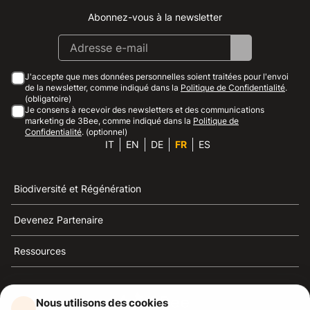
Abonnez-vous à la newsletter
Instagram
Facebook
Linkedin
Youtube
J'accepte que mes données personnelles soient traitées pour l'envoi
de la newsletter, comme indiqué dans la
Politique de Confidentialité
.
(obligatoire)
Je consens à recevoir des newsletters et des communications
marketing de 3Bee, comme indiqué dans la
Politique de
Confidentialité
. (optionnel)
IT
EN
DE
FR
ES
Biodiversité et Régénération
Devenez Partenaire
Ressources
Nous utilisons des cookies