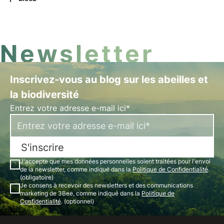
biodiversité en Allemagne.
Newsletter
Inscrivez-vous au blog sur les abeilles et
la biodiversité
Entrez votre adresse e-mail ici*
S'inscrire
J'accepte que mes données personnelles soient traitées pour l'envoi
de la newsletter, comme indiqué dans la
Politique de Confidentialité
.
(obligatoire)
Je consens à recevoir des newsletters et des communications
marketing de 3Bee, comme indiqué dans la
Politique de
Confidentialité
. (optionnel)