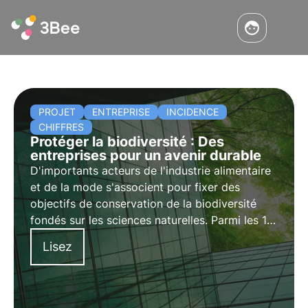
PROJET
ENTREPRISE
INCIDENCE
CHIFFRES
Protéger la biodiversité : Des
entreprises pour un avenir durable
D'importants acteurs de l'industrie alimentaire
et de la mode s'associent pour fixer des
objectifs de conservation de la biodiversité
fondés sur les sciences naturelles. Parmi les 17
entreprises pionnières qui font avancer cette
Lisez
initiative pilote, on trouve H&M, Kering, LVMH
et Nestlé.