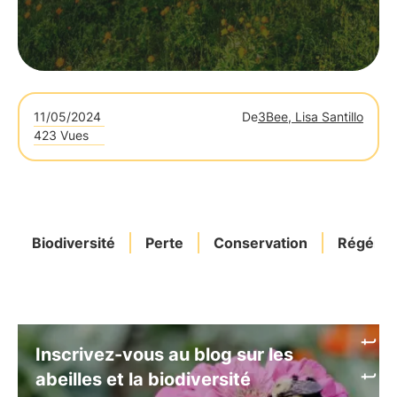
11/05/2024
De
3Bee, Lisa Santillo
423 Vues
Biodiversité
Perte
Conservation
Régénér
Inscrivez-vous au blog sur les
abeilles et la biodiversité