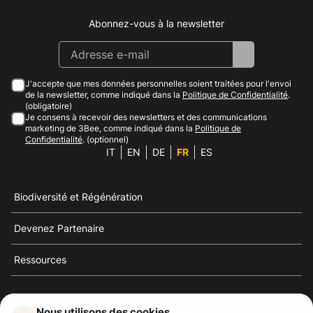
Abonnez-vous à la newsletter
Instagram
Facebook
Linkedin
Youtube
J'accepte que mes données personnelles soient traitées pour l'envoi
de la newsletter, comme indiqué dans la
Politique de Confidentialité
.
(obligatoire)
Je consens à recevoir des newsletters et des communications
marketing de 3Bee, comme indiqué dans la
Politique de
Confidentialité
. (optionnel)
IT
EN
DE
FR
ES
Biodiversité et Régénération
Devenez Partenaire
Ressources
Nous utilisons des cookies