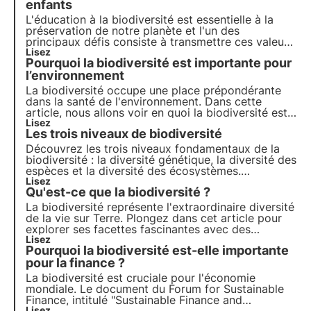
enfants
L'éducation à la biodiversité est essentielle à la
préservation de notre planète et l'un des
principaux défis consiste à transmettre ces valeurs
aux enfants. Leur expliquer l'importance de la
Lisez
Pourquoi la biodiversité est importante pour
biodiversité est essentiel pour former les futurs
gardiens de la nature. Découvrons comment y
l’environnement
parvenir.
La biodiversité occupe une place prépondérante
dans la santé de l'environnement. Dans cette
article, nous allons voir en quoi la biodiversité est
indispensable pour l'environnement et donc
Lisez
Les trois niveaux de biodiversité
inévitablement pour les êtres humains.
Découvrez les trois niveaux fondamentaux de la
biodiversité : la diversité génétique, la diversité des
espèces et la diversité des écosystèmes.
Découvrez dans cet article l'importance de chaque
Lisez
Qu'est-ce que la biodiversité ?
niveau et comment la conservation de la
biodiversité est cruciale pour notre planète.
La biodiversité représente l'extraordinaire diversité
de la vie sur Terre. Plongez dans cet article pour
explorer ses facettes fascinantes avec des
exemples concrets et découvrez pourquoi elle est
Lisez
Pourquoi la biodiversité est-elle importante
si importante.
pour la finance ?
La biodiversité est cruciale pour l'économie
mondiale. Le document du Forum for Sustainable
Finance, intitulé "Sustainable Finance and
Lisez