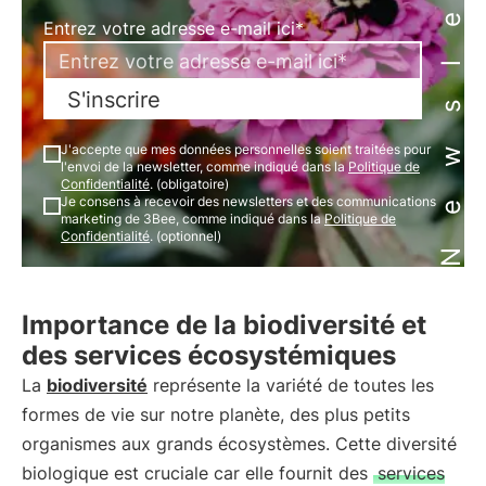
Newsletter
Entrez votre adresse e-mail ici*
S'inscrire
J'accepte que mes données personnelles soient traitées pour
l'envoi de la newsletter, comme indiqué dans la
Politique de
Confidentialité
. (obligatoire)
Je consens à recevoir des newsletters et des communications
marketing de 3Bee, comme indiqué dans la
Politique de
Confidentialité
. (optionnel)
Importance de la biodiversité et
des services écosystémiques
La
biodiversité
représente la variété de toutes les
formes de vie sur notre planète, des plus petits
organismes aux grands écosystèmes. Cette diversité
biologique est cruciale car elle fournit des
services