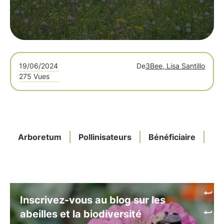
19/06/2024
De
3Bee, Lisa Santillo
275 Vues
Arboretum
Pollinisateurs
Bénéficiaire
Fio
Inscrivez-vous au blog sur les
abeilles et la biodiversité