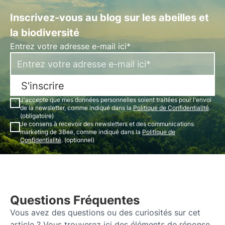
Inscrivez-vous au blog sur les abeilles et
la biodiversité
Entrez votre adresse e-mail ici*
S'inscrire
J'accepte que mes données personnelles soient traitées pour l'envoi
de la newsletter, comme indiqué dans la
Politique de Confidentialité
.
(obligatoire)
Je consens à recevoir des newsletters et des communications
marketing de 3Bee, comme indiqué dans la
Politique de
Confidentialité
. (optionnel)
Questions Fréquentes
Vous avez des questions ou des curiosités sur cet
article ? Vous trouverez ici des éléments de réponse