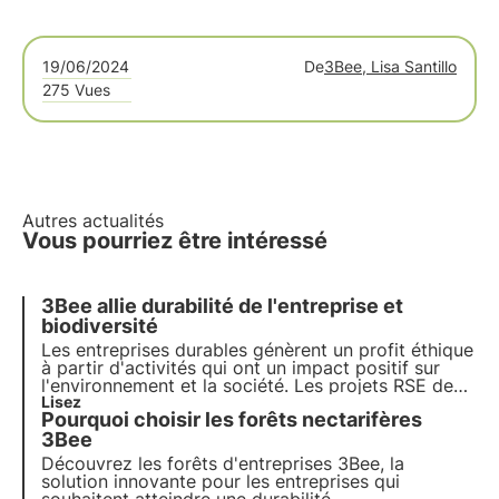
19/06/2024
De
3Bee, Lisa Santillo
275 Vues
Autres actualités
Vous pourriez être intéressé
3Bee allie durabilité de l'entreprise et
biodiversité
Les entreprises durables génèrent un profit éthique
à partir d'activités qui ont un impact positif sur
l'environnement et la société. Les projets RSE de
3Bee régénèrent la biodiversité. Découvrez
Lisez
Pourquoi choisir les forêts nectarifères
comment être (plus) durable et comment protéger
la biodiversité en impliquant vos employés.
3Bee
Découvrez les forêts d'entreprises 3Bee, la
solution innovante pour les entreprises qui