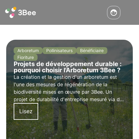
Arboretum
Pollinisateurs
Bénéficiaire
Fioriture
Projets de développement durable :
pourquoi choisir l'Arboretum 3Bee ?
La création et la gestion d'un arboretum est
l'une des mesures de régénération de la
biodiversité mises en œuvre par 3Bee. Un
projet de durabilité d'entreprise mesuré via des
tableaux de bord, pour une approche
Lisez
scientifique qui prévient le risque de
greenwashing. Pour en savoir plus, consultez
cet article.