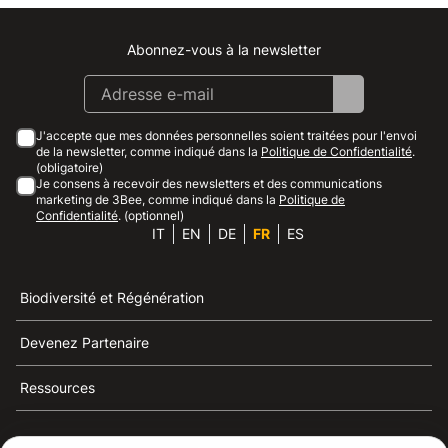
Abonnez-vous à la newsletter
Instagram
Facebook
Linkedin
Youtube
J'accepte que mes données personnelles soient traitées pour l'envoi
de la newsletter, comme indiqué dans la
Politique de Confidentialité
.
(obligatoire)
Je consens à recevoir des newsletters et des communications
marketing de 3Bee, comme indiqué dans la
Politique de
Confidentialité
. (optionnel)
IT
EN
DE
FR
ES
Biodiversité et Régénération
Devenez Partenaire
Ressources