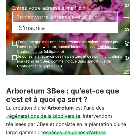
Newsletter
Entrez votre adresse e-mail ici*
S'inscrire
J'accepte que mes données personnelles soient traitées pour
l'envoi de la newsletter, comme indiqué dans la
Politique de
Confidentialité
. (obligatoire)
Je consens à recevoir des newsletters et des communications
marketing de 3Bee, comme indiqué dans la
Politique de
Confidentialité
. (optionnel)
Arboretum 3Bee : qu'est-ce que
c'est et à quoi ça sert ?
La création d'une
Arboretum
est l'une des
régénérations de la biodiversité
interventions
réalisées par 3Bee et consiste en la plantation d'une
large gamme d'
espèces indigènes d'arbres