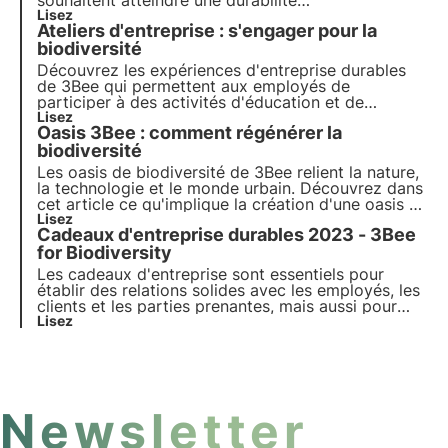
souhaitent atteindre une durabilité
environnementale, sociale et économique.
Lisez
Ateliers d'entreprise : s'engager pour la
Rejoignez-nous pour un avenir plus responsable et
durable.
biodiversité
Découvrez les expériences d'entreprise durables
de 3Bee qui permettent aux employés de
participer à des activités d'éducation et de
sensibilisation à l'environnement. Des ateliers
Lisez
Oasis 3Bee : comment régénérer la
d'apiculture et de plantation aux dégustations sur
la biodiversité, améliorez l'engagement et
biodiversité
promouvez la durabilité.
Les oasis de biodiversité de 3Bee relient la nature,
la technologie et le monde urbain. Découvrez dans
cet article ce qu'implique la création d'une oasis et
comment ces habitats urbains et agroforestiers
Lisez
Cadeaux d'entreprise durables 2023 - 3Bee
contribuent à la régénération de la biodiversité.
for Biodiversity
Les cadeaux d'entreprise sont essentiels pour
établir des relations solides avec les employés, les
clients et les parties prenantes, mais aussi pour
véhiculer les valeurs de l'entreprise. Parmi ces
Lisez
valeurs, la durabilité occupe une place de plus en
plus importante. Découvrez les cadeaux
d'entreprise durables de 3Bee : choisissez et offrez
la biodiversité.
Newsletter