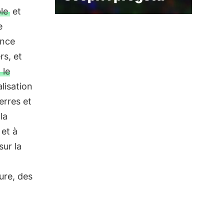
le
et
e
ence
rs, et
 le
lisation
erres et
la
 et à
ur la
ure, des