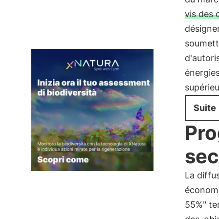
vis des 
désigner
soumett
d'autori
énergies
supérieu
Suite
Pro
sec
La diffu
économi
55%" ten