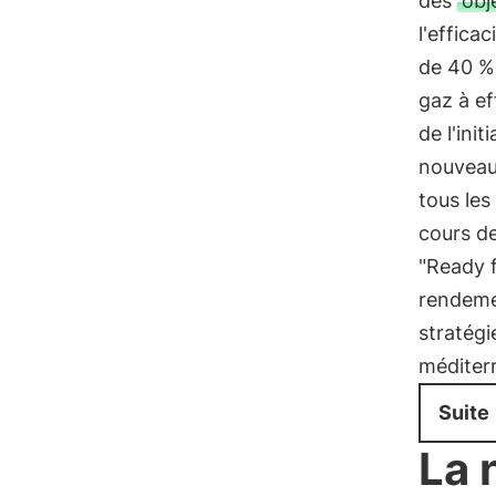
des
obj
l'effica
de 40 %
gaz à eff
de l'ini
nouveau
tous les
cours de
"Ready 
rendeme
stratégi
méditer
Suite
La 