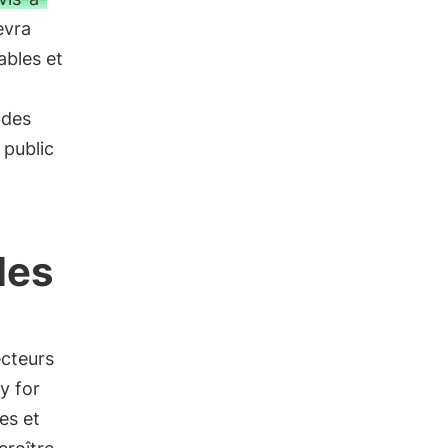
evra
ables et
 des
 public
les
ecteurs
y for
es et