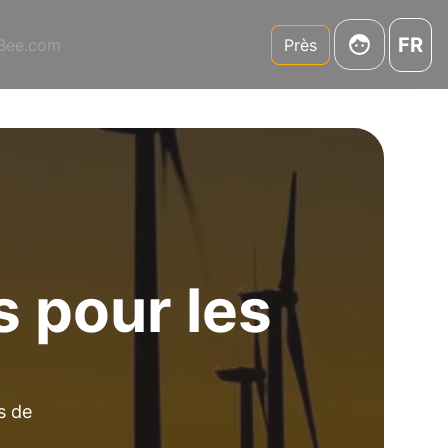
FR
3Bee.com
Près
s pour les
s de