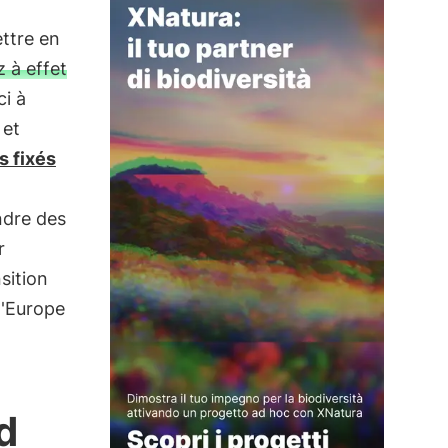
ttre en
z à effet
ci à
 et
s fixés
ndre des
r
sition
l'Europe
d