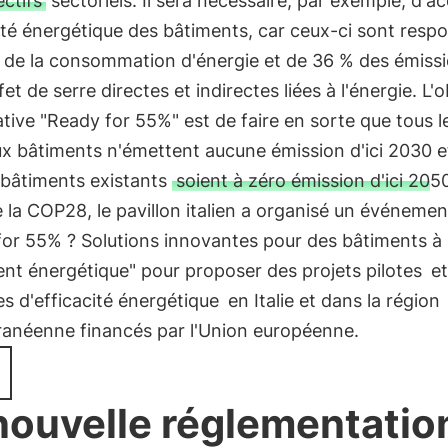
ectifs
sectoriels. Il sera nécessaire, par exemple, d'ac
cité énergétique des bâtiments, car ceux-ci sont resp
 de la consommation d'énergie et de 36 % des émiss
et de serre directes et indirectes liées à l'énergie. L'o
tiative "Ready for 55%" est de faire en sorte que tous l
x bâtiments n'émettent aucune émission d'ici 2030 e
 bâtiments existants
soient à zéro émission d'ici 205
 la COP28, le pavillon italien a organisé un événement
for 55% ? Solutions innovantes pour des bâtiments à
nt énergétique" pour proposer des projets pilotes
e
es d'efficacité énergétique
en Italie et dans la région
ranéenne financés par l'Union européenne.
nouvelle réglementatio