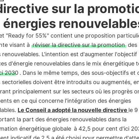
directive sur la promoti
 énergies renouvelable
t "Ready for 55%" contient une proposition particul
nte visant à
réviser la directive sur la promotion
des
 renouvelables. L'intention est d'augmenter l'objecti
es d'énergie renouvelables dans le mix énergétique t
ci 2030
. Dans le même temps, des sous-objectifs et 
sectorielles doivent être introduits ou augmentés, e
ant principalement sur les secteurs où les progrès o
 lents en ce qui concerne l'intégration des énergies
lables.
Le Conseil a adopté la nouvelle directive
le 9
rtant la part des énergies renouvelables dans la
ation énergétique globale
à 42,5 pour cent d'ici 2
nt indicatif de 2,5 a été choisi pour permettre d'att