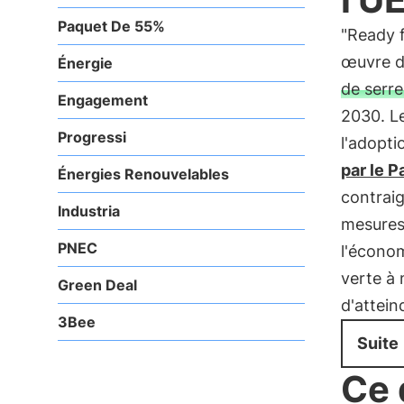
Paquet De 55%
"Ready 
œuvre de
Énergie
de serr
Engagement
2030. Le
Progressi
l'adopti
par le 
Énergies Renouvelables
contraig
Industria
mesures 
PNEC
l'économ
verte à 
Green Deal
d'attein
3Bee
Suite
Ce 