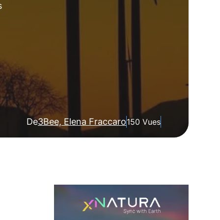
s
De
3Bee, Elena Fraccaro
150 Vues
e