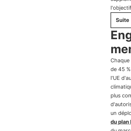
l'object
Suite
Eng
me
Chaque 
de 45 % 
l'UE d'a
climatiq
plus com
d'autori
un dépl
du pla
du marc