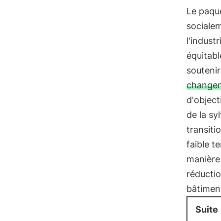
Le paqu
socialem
l'indust
équitabl
soutenir
changem
d'object
de la sy
transiti
faible t
manière
réducti
bâtiment
Suite