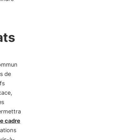
ats
 commun
ns de
fs
cace,
es
permettra
le cadre
bations
vis-à-