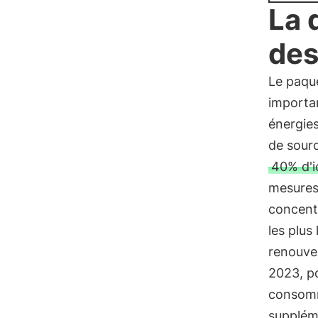
La 
des
Le paque
importa
énergies
de sourc
40% d'i
mesures 
concentr
les plus
renouve
2023, po
consomm
suppléme