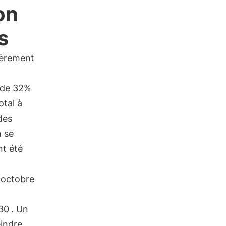
on
s
ièrement
f de 32%
otal à
des
n se
nt été
 octobre
030
. Un
eindre