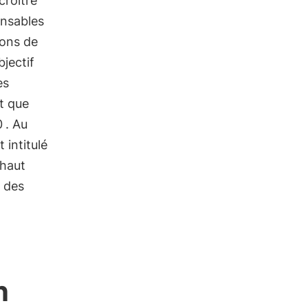
croître
onsables
ions de
bjectif
es
t que
0
. Au
 intitulé
 haut
t des
n