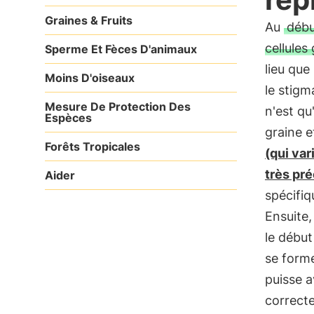
Graines & Fruits
Au
débu
cellules
Sperme Et Fèces D'animaux
lieu que
Moins D'oiseaux
le stigm
Mesure De Protection Des
n'est qu
Espèces
graine e
Forêts Tropicales
(qui var
très pr
Aider
spécifiq
Ensuite
le début
se form
puisse a
correcte