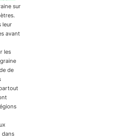
aine sur
ètres.
 leur
es avant
r les
 graine
ode de
s
partout
ont
régions
ux
dans