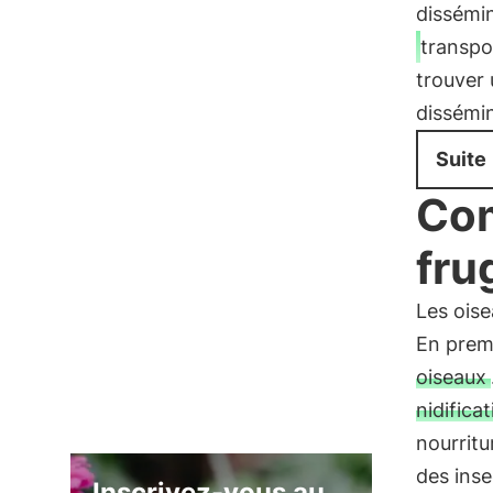
dissémin
transpo
trouver
dissémin
Suite
Com
fru
Les ois
En premie
oiseaux
nidifica
nourritu
des inse
Inscrivez-vous au