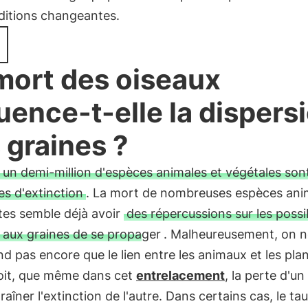
ditions changeantes.
mort des oiseaux
luence-t-elle la dispers
 graines ?
un demi-million d'espèces animales et végétales son
s d'extinction
. La mort de nombreuses espèces ani
tes semble déjà avoir
des répercussions sur les possib
 aux graines de se propager
. Malheureusement, on n
 pas encore que le lien entre les animaux et les plan
roit, que même dans cet
entrelacement
, la perte d'un
raîner l'extinction de l'autre. Dans certains cas, le ta