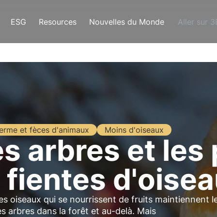
ESG
Resources
Nouvelles du Monde
Aller sur 
erme et fèces d'animaux
Moins d'oiseaux
s arbres et les
 fientes d'oise
s oiseaux qui se nourrissent de fruits maintiennent l
s arbres dans la forêt et au-delà. Mais