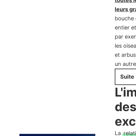
toutes 
leurs gr
bouche e
entier e
par exe
les oise
et arbus
un autre
Suite
L'i
des
exc
La
relat