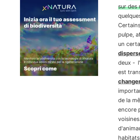
sur des 
quelques
Certains
pulpe, a
un cert
disperse
deux -
est tran
changem
importan
de la mê
encore 
voisines
d'anima
habitats