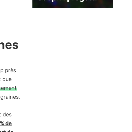
ines
op près
t que
stement
 graines.
t des
0% de