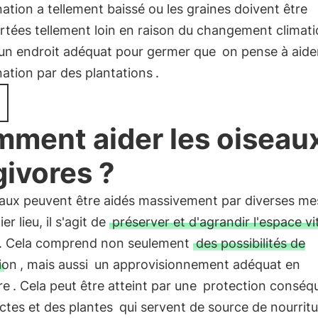
ation a tellement baissé ou les graines doivent être
rtées tellement loin en raison du changement climat
 un endroit adéquat pour germer que
on pense à aider
ation par des plantations
.
ment aider les oiseau
givores ?
eaux peuvent être aidés massivement par diverses me
r lieu, il s'agit de
préserver et d'agrandir l'espace vi
. Cela comprend non seulement
des possibilités de
tion
, mais aussi
un approvisionnement adéquat en
re
. Cela peut être atteint par une
protection conséq
ctes et des plantes
qui servent de source de nourrit