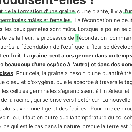
t de la formation d'une graine
d'une plante, il y a
l'u
 germinales mâles et femelles
. La fécondation ne peut
 si les deux gamètes sont mûrs. Lorsque le pollen se 
ate de la fleur, le processus de
fécondation
commenc
'après la fécondation de l'œuf que la fleur se dévelo
t en fruit.
La graine peut alors germer dans un temp
ie beaucoup d'une espèce à l'autre) et dans des con
écises
. Pour cela, la graine a besoin d'une quantité trè
ue d'eau et d'oxygène, qu'elle absorbe à travers le t
,
les cellules germinales s'agrandissent à l'intérieur e
 de la racine
, qui se brise vers l'extérieur. La nouvelle
e alors avec
une tige et des feuilles
. Pour que ce pro
voir lieu, il faut en outre que la température du sol soi
, ce qui est le cas dans la nature lorsque la terre est i