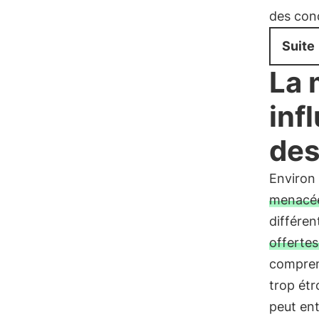
des con
Suite
La 
inf
des
Environ
menacée
différen
offertes
comprend
trop ét
peut ent