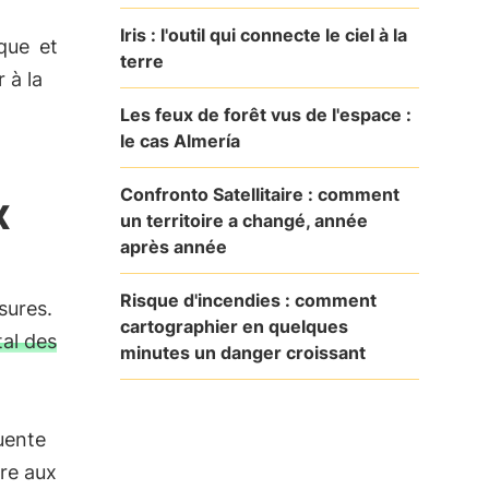
Iris : l'outil qui connecte le ciel à la
ique
et
terre
 à la
Les feux de forêt vus de l'espace :
le cas Almería
Confronto Satellitaire : comment
x
un territoire a changé, année
après année
Risque d'incendies : comment
sures.
cartographier en quelques
tal des
minutes un danger croissant
uente
ure aux