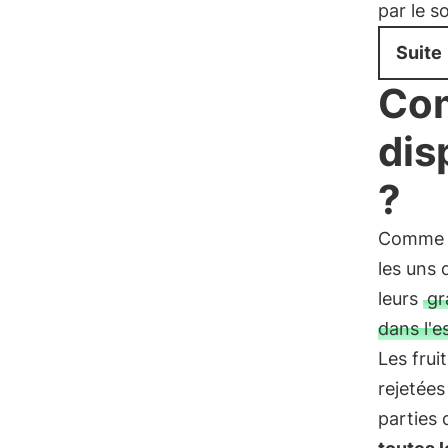
par le so
Suite
Com
dis
?
Comme l
les uns
leurs
gr
dans l'
Les frui
rejetées
parties 