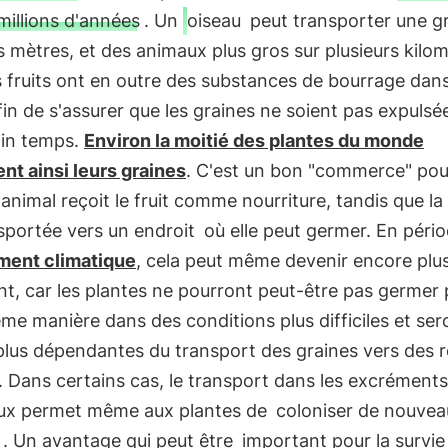
millions d'années
. Un
oiseau
peut transporter une gr
 mètres, et des animaux plus gros sur plusieurs kilom
 fruits ont en outre des substances de bourrage dans
fin de s'assurer que les graines ne soient pas expulsé
ain temps.
Environ la moitié des plantes du monde
nt ainsi leurs graines
. C'est un bon "commerce" pou
l'animal reçoit le fruit comme nourriture, tandis que la
sportée vers un endroit
où elle peut germer. En péri
ent climatique
, cela peut même devenir encore plu
t, car les plantes ne pourront peut-être pas germer 
me manière dans des conditions plus difficiles et ser
plus dépendantes du transport des graines vers des 
. Dans certains cas, le transport dans les excréments
ux permet même aux plantes de
coloniser de nouvea
. Un avantage qui peut être
important pour la survie