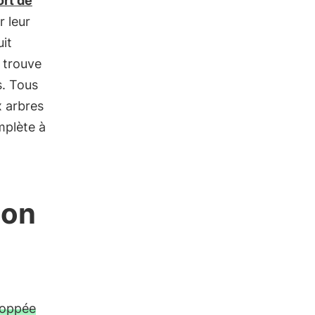
ort de
r leur
uit
n trouve
s. Tous
x arbres
mplète à
ion
loppée