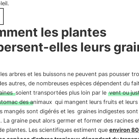
leil.
ment les plantes
persent-elles leurs gra
es arbres et les buissons ne peuvent pas pousser tr
 des autres, de nombreuses espèces dépendent du fai
aines
soient transportées plus loin par le
vent ou ju
estomac des animaux
qui mangent leurs fruits et leurs
ts mangés sont digérés et les
graines indigestes sont
. La graine peut alors germer et former des racines e
de plantes. Les scientifiques estiment que
environ 8