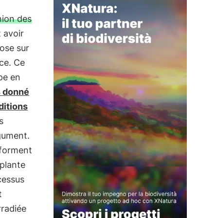
nion des
 avoir
pose sur
e. Ce
ppe en
s donné
ditions
s
égument.
t forment
 plante
cessus
t
rradiée