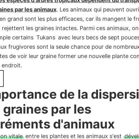
les espèces d'arbres tropicaux dépendent du transp
aines par les animaux
. Les animaux qui peuvent ouvri
n grand sont les plus efficaces, car ils mangent le fr
t rejettent les graines intactes. Parmi ces animaux, o
mple certains
Tukans
avec leurs becs de sept pouce
aux frugivores sont la seule chance pour de nombreu
tes de voir leur graine former une nouvelle plante co
 endroit.
mportance de la dispers
 graines par les
réments d'animaux
ion vitale
entre les plantes et les animaux s'est
déve