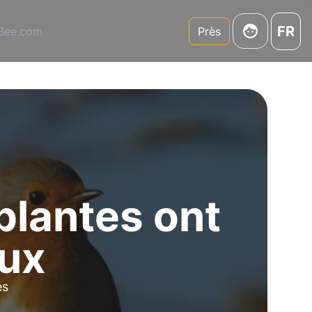
FR
3Bee.com
Près
 plantes ont
aux
es