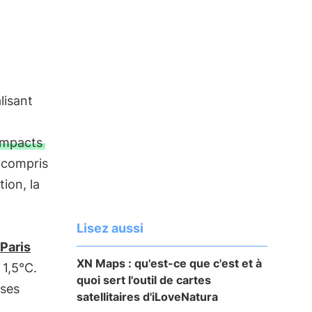
lisant
impacts
y compris
tion, la
Lisez aussi
Paris
XN Maps : qu'est-ce que c'est et à
 1,5°C.
quoi sert l'outil de cartes
ises
satellitaires d'iLoveNatura