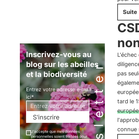
Suite
CSD
non
Inscrivez-vous au
L'échec 
Newsletter
blog sur les abeilles
diligenc
et la biodiversité
pas seu
égalemen
Entrez votre adresse e-mail
europée
ici*
tard le 
europée
S'inscrire
l'approb
connue 
J'accepte que mes données
personnelles soient traitées pour