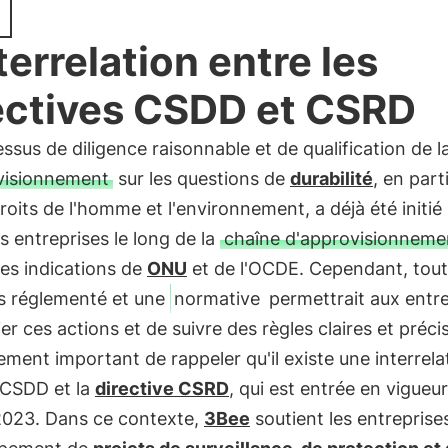
nterrelation entre les
ectives CSDD et CSRD
ssus de diligence raisonnable et de qualification de l
visionnement
sur les questions de
durabilité
, en part
droits de l'homme et l'environnement, a déjà été initié
s entreprises le long de la
chaîne d'approvisionneme
les indications de
ONU
et de l'OCDE. Cependant, tout
as réglementé et une
normative
permettrait aux entre
ier ces actions et de suivre des règles claires et précis
ement important de rappeler qu'il existe une interrela
 CSDD et la
directive CSRD
, qui est entrée en vigueur
 2023. Dans ce contexte,
3Bee
soutient les entreprise