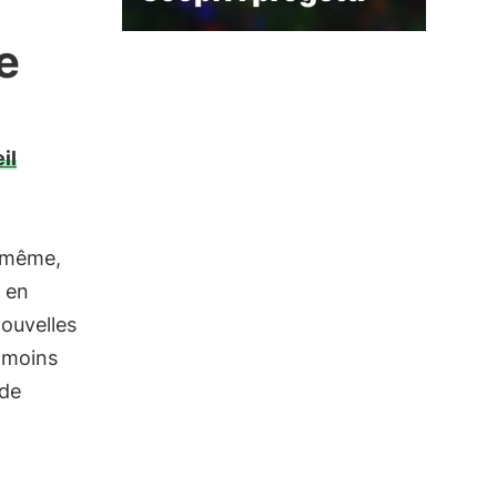
e
il
e même,
, en
nouvelles
s moins
de