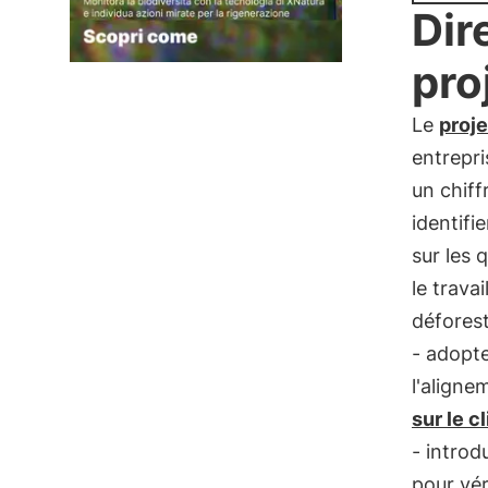
Dir
pro
Le
proj
entrepri
un chiff
identifi
sur les 
le travai
défores
- adopt
l'alignem
sur le c
- introd
pour vér