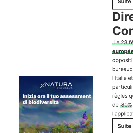
Suite
Dir
Con
Le 28 fé
europé
oppositi
bureaucr
l'Italie
particul
règles q
de
80%
l'applica
Suite