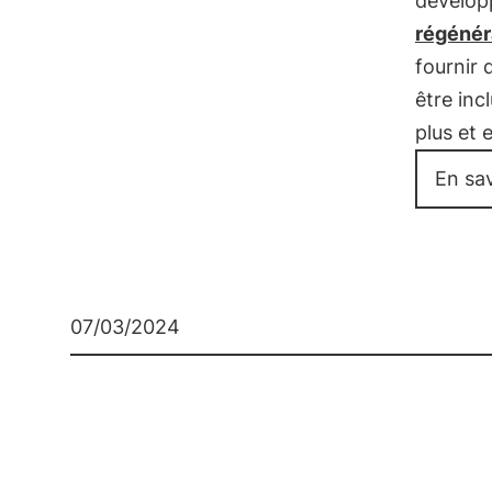
dévelo
régénéra
fournir 
être inc
plus et 
En sav
07/03/2024