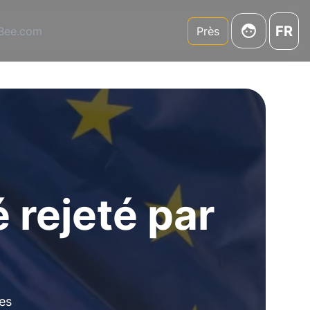
FR
3Bee.com
Près
 rejeté par
es