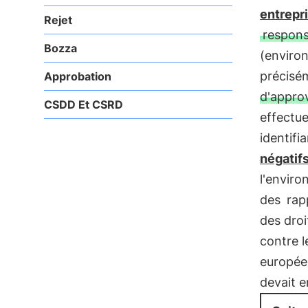
entrepr
Rejet
respons
Bozza
(enviro
précisém
Approbation
d'appro
CSDD Et CSRD
effectu
identifi
négatif
l'enviro
des
rap
des droi
contre l
européen
devait e