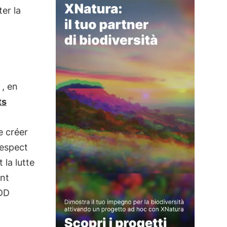
er la
, en
ts
e créer
respect
 la lutte
ent
SDD