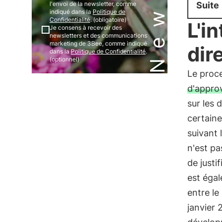
l'envoi de la newsletter, comme
Suite
indiqué dans la
Politique de
Confidentialité
. (obligatoire)
L'i
Je consens à recevoir des
newsletters et des communications
marketing de 3Bee, comme indiqué
dir
dans la
Politique de Confidentialité
.
(optionnel)
Le proce
d'appro
sur les 
certaine
suivant 
n'est p
de justif
est égal
entre le
janvier