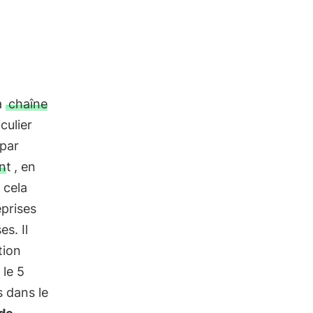
a
chaîne
iculier
 par
nt
, en
 cela
prises
es. Il
tion
 le 5
s dans le