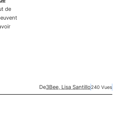
 de
ut de
peuvent
avoir
De
3Bee, Lisa Santillo
240 Vues