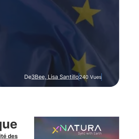
De
3Bee, Lisa Santillo
240 Vues
que
ité des