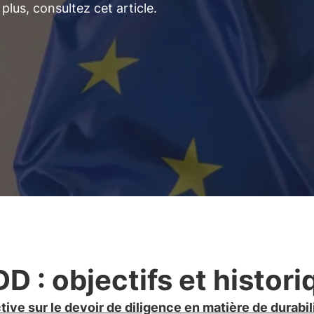
lus, consultez cet article.
D : objectifs et histori
tive sur le devoir de diligence en matière de durabil