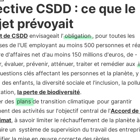
ective CSDD : ce que le
jet prévoyait
et de CSDD
envisageait l'
obligation
, pour toutes les
ses de l'UE employant au moins 500 personnes et réa
re d'affaires net d'au moins 150 millions d'euros, de -
er, évaluer, prévenir, atténuer, traiter et remédier aux
questions clés affectant les personnes et la planète, 
l des enfants, la diversité sociale et l'inclusion, la pollu
tation,
la perte de biodiversité
.
er des
plans de transition climatique
pour garantir
ent des activités sur l'objectif central de l'
Accord de 
limat
, à savoir limiter le réchauffement de la planète à
uire un
système de supervision du travail des entrepr
ifier la mise en œuvre correcte des règles.