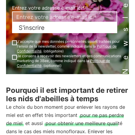
Newsletter
Entrez votre adresse e-mail ici*
S'inscrire
J'accepte que mes données personnelles soient traitées pour
l'envoi de la newsletter, comme indiqué dans la
Politique de
Confidentialité
. (obligatoire)
Je consens à recevoir des newsletters et des communications
marketing de 3Bee, comme indiqué dans la
Politique de
Confidentialité
. (optionnel)
Pourquoi il est important de retirer
les nids d'abeilles à temps
Le choix du bon moment pour enlever les rayons de
miel est en effet très important
pour ne pas perdre
de miel
et aussi
pour obtenir une meilleure qualité
dans le cas des miels monofloraux. Enlever les