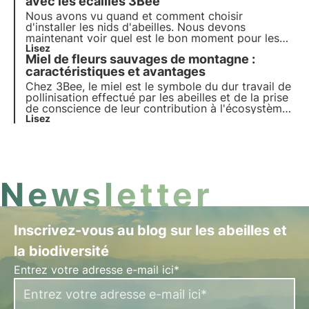
l'échelle 3Bee Hive-Tech !
avec les écailles 3Bee
Nous avons vu quand et comment choisir
d'installer les nids d'abeilles. Nous devons
maintenant voir quel est le bon moment pour les
enlever. Quand enlever les nids d'abeilles ? Aidé
Lisez
Miel de fleurs sauvages de montagne :
par les balances et les systèmes de surveillance
3Bee ?
caractéristiques et avantages
Chez 3Bee, le miel est le symbole du dur travail de
pollinisation effectué par les abeilles et de la prise
de conscience de leur contribution à l'écosystème.
Nos projets soutiennent la biodiversité et, par
Lisez
l'intermédiaire de nos producteurs, garantissent un
environnement sain pour les pollinisateurs
Newsletter
Inscrivez-vous au blog sur les abeilles et
la biodiversité
Entrez votre adresse e-mail ici*