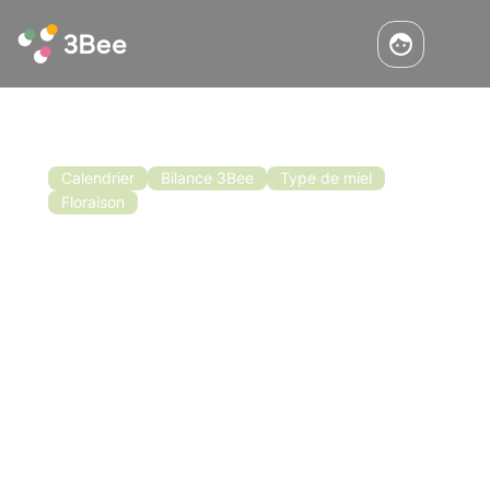
Calendrier
Bilance 3Bee
Type de miel
Floraison
Quand enlever les nids d'abeilles ?
Aide avec les écailles 3Bee
Nous avons vu quand et comment choisir
d'installer les nids d'abeilles. Il faut maintenant
voir quel est le bon moment pour les enlever.
Le choix du bon moment pour enlever les
alvéoles est en effet très important pour ne
Lisez
pas perdre de miel et aussi pour obtenir une
meilleure qualité dans le cas des miels
monofloraux.