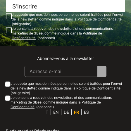
S'inscrire
J'accepte que mes données personnelles soient traitées pour l'envoi
de la newsletter, comme indiqué dans la
Politique de Confidentialité
.
(obligatoire)
Je consens à recevoir des newsletters et des communications
marketing de 3Bee, comme indiqué dans la
Politique de
Confidentialité
. (optionnel)
Abonnez-vous à la newsletter
Instagram
Facebook
Linkedin
Youtube
J'accepte que mes données personnelles soient traitées pour l'envoi
de la newsletter, comme indiqué dans la
Politique de Confidentialité
.
(obligatoire)
Je consens à recevoir des newsletters et des communications
marketing de 3Bee, comme indiqué dans la
Politique de
Confidentialité
. (optionnel)
IT
EN
DE
FR
ES
Biodiversité et Régénération