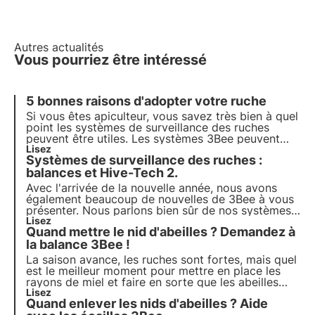
Autres actualités
Vous pourriez être intéressé
5 bonnes raisons d'adopter votre ruche
Si vous êtes apiculteur, vous savez très bien à quel
point les systèmes de surveillance des ruches
peuvent être utiles. Les systèmes 3Bee peuvent
également s'avérer être un excellent moyen
Lisez
Systèmes de surveillance des ruches :
d'augmenter la vente de votre miel. Découvrez
cinq raisons de faire adopter votre ruche !
balances et Hive-Tech 2.
Avec l'arrivée de la nouvelle année, nous avons
également beaucoup de nouvelles de 3Bee à vous
présenter. Nous parlons bien sûr de nos systèmes
de surveillance des ruches. Nous avons travaillé
Lisez
Quand mettre le nid d'abeilles ? Demandez à
dur pour pouvoir offrir un produit réellement
compétitif, facile à utiliser et capable d'aider
la balance 3Bee !
l'apiculture.
La saison avance, les ruches sont fortes, mais quel
est le meilleur moment pour mettre en place les
rayons de miel et faire en sorte que les abeilles
pondent du miel immédiatement ? Cette question
Lisez
Quand enlever les nids d'abeilles ? Aide
et bien d'autres informations sont disponibles sur