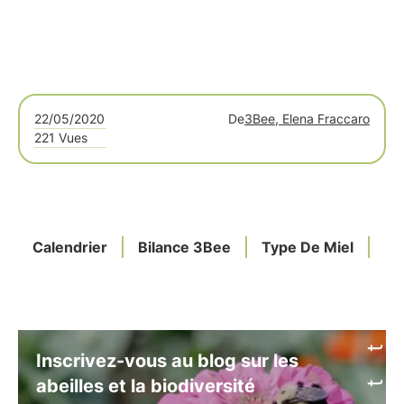
22/05/2020
De
3Bee, Elena Fraccaro
221 Vues
Calendrier
Bilance 3Bee
Type De Miel
Fl
Inscrivez-vous au blog sur les
abeilles et la biodiversité