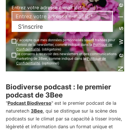
Newsletter
Entrez votre adresse e-mail ici*
S'inscrire
J'accepte que mes données personnelles soient traitées pour
l'envoi de la newsletter, comme indiqué dans la
Politique de
Confidentialité
. (obligatoire)
Je consens à recevoir des newsletters et des communications
marketing de 3Bee, comme indiqué dans la
Politique de
Confidentialité
. (optionnel)
Biodiverse podcast : le premier
podcast de 3Bee
"
Podcast Biodiverso
" est le premier podcast de la
naturetech
3Bee
, qui se distingue sur la scène des
podcasts sur le climat par sa capacité à tisser ironie,
légèreté et information dans un format unique et