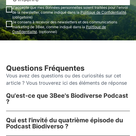
J'accepte que mes données personnelles soient traitées pour l'envoi
de la newsletter, comme indiqué dans la
Politique de Confidentialité
.
(obligatoire)
Je consens à recevoir des newsletters et des communications
marketing de 3Bee, comme indiqué dans la
Politique de
Confidentialité
. (optionnel)
Questions Fréquentes
Vous avez des questions ou des curiosités sur cet
article ? Vous trouverez ici des éléments de réponse
Qu'est-ce que 3Bee's Biodiverse Podcast
?
Qui est l'invité du quatrième épisode du
Podcast Biodiverso ?