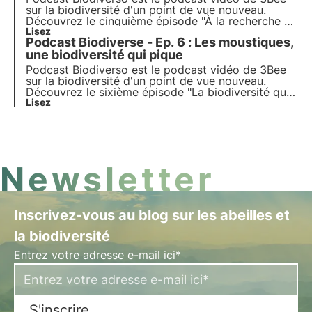
sur la biodiversité d'un point de vue nouveau.
Découvrez le cinquième épisode "À la recherche de
la biodiversité", qui explore le rôle de la chasse
Lisez
Podcast Biodiverse - Ep. 6 : Les moustiques,
dans la protection de la biodiversité, avec
l'animateur Nicolò Mottadelli.
une biodiversité qui pique
Podcast Biodiverso est le podcast vidéo de 3Bee
sur la biodiversité d'un point de vue nouveau.
Découvrez le sixième épisode "La biodiversité qui
pique. Mosquitoes : small insects, big problems",
Lisez
qui explore le rôle des moustiques dans la nature,
avec l'animateur Maurizio Casiraghi.
Newsletter
Inscrivez-vous au blog sur les abeilles et
la biodiversité
Entrez votre adresse e-mail ici*
S'inscrire