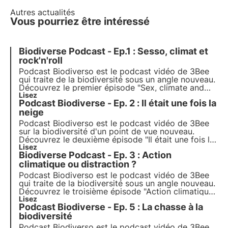
Autres actualités
Vous pourriez être intéressé
Biodiverse Podcast - Ep.1 : Sesso, climat et
rock'n'roll
Podcast Biodiverso est le podcast vidéo de 3Bee
qui traite de la biodiversité sous un angle nouveau.
Découvrez le premier épisode "Sex, climate and
rock'n'roll", qui explore l'impact du changement
Lisez
Podcast Biodiverse - Ep. 2 : Il était une fois la
climatique sur les relations humaines et les
sentiments, avec l'animateur Stefano Caserini.
neige
Podcast Biodiverso est le podcast vidéo de 3Bee
sur la biodiversité d'un point de vue nouveau.
Découvrez le deuxième épisode "Il était une fois la
neige", qui explore le thème de SOS neige et du
Lisez
Biodiverse Podcast - Ep. 3 : Action
tourisme de montagne durable, avec l'animatrice
Sofia Farina.
climatique ou distraction ?
Podcast Biodiverso est le podcast vidéo de 3Bee
qui traite de la biodiversité sous un angle nouveau.
Découvrez le troisième épisode "Action climatique
ou distraction ?", qui explore le thème de
Lisez
Podcast Biodiverse - Ep. 5 : La chasse à la
l'activisme climatique et les motivations des
manifestations mondiales, avec l'animatrice Marta
biodiversité
Maroglio.
Podcast Biodiverso est le podcast vidéo de 3Bee