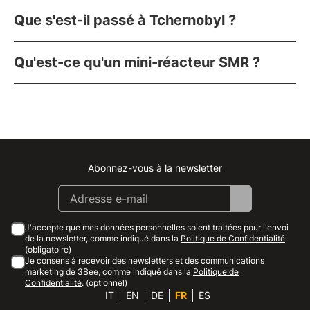
Que s'est-il passé à Tchernobyl ?
Qu'est-ce qu'un mini-réacteur SMR ?
Abonnez-vous à la newsletter
Instagram
Facebook
Linkedin
Youtube
J'accepte que mes données personnelles soient traitées pour l'envoi
de la newsletter, comme indiqué dans la
Politique de Confidentialité
.
(obligatoire)
Je consens à recevoir des newsletters et des communications
marketing de 3Bee, comme indiqué dans la
Politique de
Confidentialité
. (optionnel)
IT
EN
DE
FR
ES