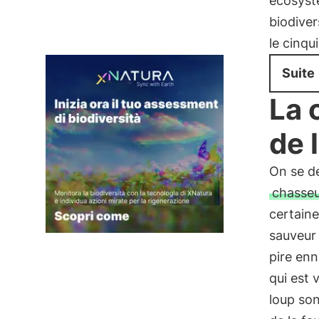
écosyst
biodiver
le cinqu
Suite
La 
de 
On se de
chasse
certain
sauveur
pire en
qui est 
loup son