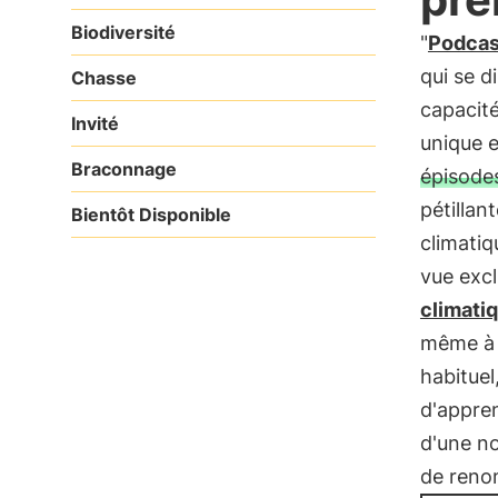
Biodiversité
"
Podcas
qui se d
Chasse
capacité
Invité
unique e
Braconnage
épisode
pétillant
Bientôt Disponible
climatiq
vue excl
climati
même à l
habituel
d'appren
d'une no
de reno