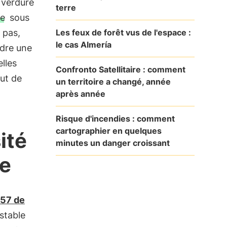
 verdure
terre
e
sous
Les feux de forêt vus de l'espace :
e pas,
le cas Almería
ndre une
lles
Confronto Satellitaire : comment
but de
un territoire a changé, année
après année
Risque d'incendies : comment
cartographier en quelques
ité
minutes un danger croissant
ge
157 de
stable