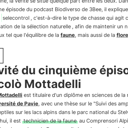
une, la vérité se situe quelque part entre les deux. Dan
e épisode du podcast Biodiverso de 3Bee, il explique
e
selecontrol
, c'est-à-dire le type de chasse qui agi
tation de la sélection naturelle
, afin de maintenir un
x tel que l'équilibre de la
faune
, mais aussi de la
flor
nvité du cinquième épis
icolò Mottadelli
ottadelli
est titulaire d'un diplôme en sciences de la
ersité de Pavie
, avec une thèse sur le "Suivi des am
eptiles sur les lacs alpins dans le parc national du Stel
hui, il est
technicien de la faune
au Comprensori Alpin