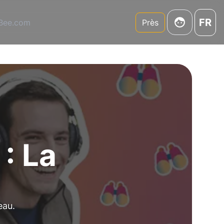
FR
3Bee.com
Près
: La
eau.