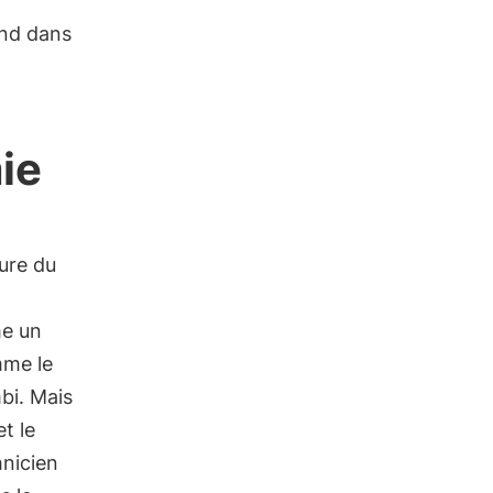
ond dans
ie
gure du
me un
mme le
bi. Mais
t le
hnicien