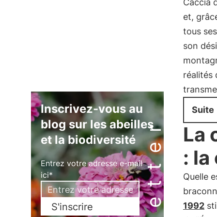
Caccia d
et, grâc
tous ses
son dési
montagn
réalités
transme
Inscrivez-vous au
Suite
Newsletter
blog sur les abeilles
La 
et la biodiversité
: l
Entrez votre adresse e-mail
ici*
Quelle e
braconn
1992
sti
S'inscrire