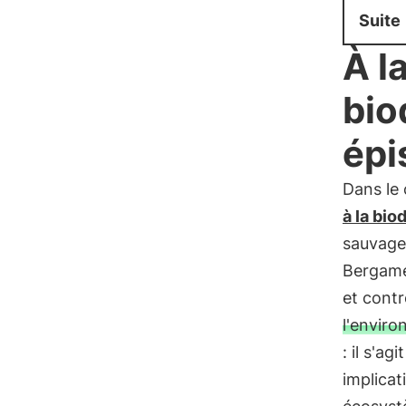
Suite
À l
bio
épi
Dans le 
à la bio
sauvage 
Bergame,
et cont
l'envir
: il s'a
implicat