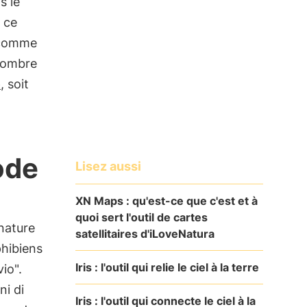
s le
 ce
t comme
 nombre
e
, soit
ode
Lisez aussi
XN Maps : qu'est-ce que c'est et à
quoi sert l'outil de cartes
 nature
satellitaires d'iLoveNatura
phibiens
Iris : l'outil qui relie le ciel à la terre
vio".
i di
Iris : l'outil qui connecte le ciel à la