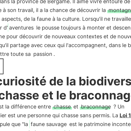
ans la province de Bergame. Il aime vivre entouré de
e à son travail, il a la chance de découvrir la
montagn
 aspects, de la faune à la culture. Lorsqu'il ne travaill
r d'
aventures
le pousse toujours à monter et desce
e pour découvrir de nouveaux contextes et de nouve
 qu'il partage avec ceux qui l'accompagnent, dans le 
ttre toute sa
passion
.
curiosité de la biodivers
a chasse et le braconna
st la différence entre
chasse
et
braconnage
? Un
ier est une personne qui chasse sans permis. La
Loi 
pule que "la
faune sauvage
est le patrimoine inconte