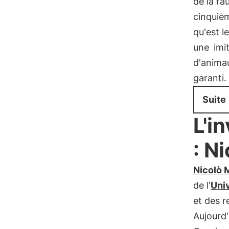
de la fa
cinquièm
qu'est l
une
imi
d'animau
garanti.
Suite
L'i
: N
Nicolò M
de l'
Univ
et des r
Aujourd'