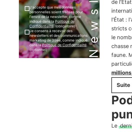
de l'Éta
J'accepte que mes données
internat
personnelles soient traitées pour
l'envoi de la newsletter, comme
l'État :
indiqué dans la
Politique de
Confidentialité
. (obligatoire)
stricts 
Je consens à recevoir des
newsletters et des communications
le nombr
marketing de 3Bee, comme indiqué
dans la
Politique de Confidentialité
.
chasse n
(optionnel)
faune. 
particul
millions
Suite
Pod
pun
Le
dern