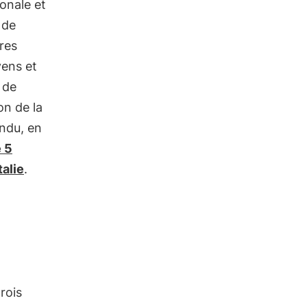
ionale et
 de
ères
yens et
 de
on de la
ndu, en
e 5
talie
.
rois