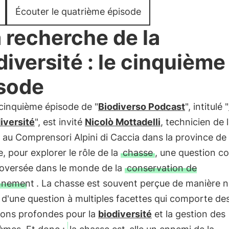
Écouter le quatrième épisode
a recherche de la
diversité : le cinquième
sode
cinquième épisode de "
Biodiverso Podcast
", intitulé "
diversité
", est invité
Nicolò Mottadelli
, technicien de 
au Comprensori Alpini di Caccia dans la province de
 pour explorer le rôle de la
chasse
, une question c
roversée dans le monde de la
conservation de
onnement
. La chasse est souvent perçue de manière n
git d'une question à multiples facettes qui comporte de
ions profondes pour la
biodiversité
et la gestion des