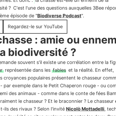
èmes. Et donc :
la chasse est-elle un ennemi de la
sité ?
C'est l'une des questions auxquelles 3Bee rép
ième épisode de "
Biodiverse Podcast
".
Regardez-le sur YouTube
chasse : amie ou ennem
la biodiversité ?
mande souvent s'il existe une corrélation entre la fi
ur
représentée dans les
fables
et la réalité. En effet,
es croyances populaires présentent le chasseur com
 - par exemple dans le Petit Chaperon rouge - ou co
nemi des animaux - comme dans le conte de fées Bam
vraiment le chasseur ? Et le braconnier ? Le chasseur e
t-ils des rivaux ? Selon l'invité
Nicolò Mottadelli
, tec