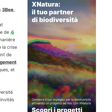
h
3Bee
,
at
e de
6
manière
 la crise
int de
gement
ues, et
versité
invités