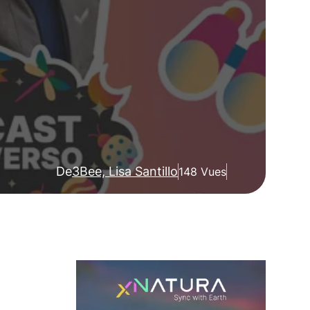
De
3Bee, Lisa Santillo
148 Vues