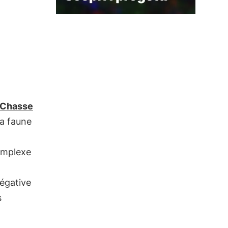
Chasse
la faune
omplexe
égative
s