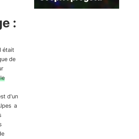
ge :
Il était
que de
ur
le
st d'un
lpes
a
s
s
de