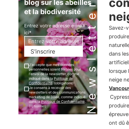
com
Newsletter
blog sur les abeilles
et la biodiversité
neig
Entrez votre adresse e-mail
Savez-v
ici*
produir
naturell
S'inscrire
dans le
artifici
J'accepte que mes données
personnelles soient traitées pour
lorsque 
l'envoi de la newsletter, comme
indiqué dans la
Politique de
neige ne
Confidentialité
. (obligatoire)
Vancou
Je consens à recevoir des
newsletters et des communications
Cypres
marketing de 3Bee, comme indiqué
dans la
Politique de Confidentialité
.
produire
(optionnel)
épreuve
ont dû ê