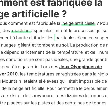
ment est fabriquée la
e artificielle ?
ous comment est fabriquée la
neige artificielle
? Pour
e, des
machines
spéciales imitent le processus qui se
ement à haute altitude : les
particules d'eau en suspe
s nuages
gèlent et tombent au sol. La production de 
elle dépend strictement de la
température
et de l'
hum
les conditions ne sont pas idéales, une grande quanti
 peut être garantie. Lors des
Jeux Olympiques de
ver 2010
, les températures enregistrées dans la régi
s Mountain
étaient si élevées qu'il était impossible de
 de la neige artificielle. Pour permettre le déroulemen
s de
ski
et de
snowboard
, des dizaines de tonnes de
tre placées sur les pistes et des centaines de tonnes