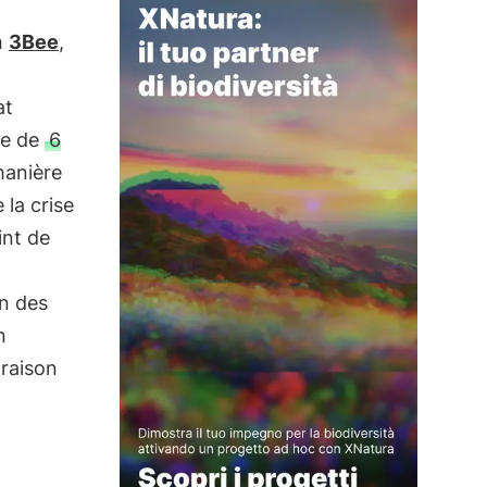
h
3Bee
,
at
e de
6
manière
 la crise
int de
on des
n
araison