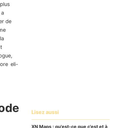
 plus
a
er de
ème
la
t
ogue,
core
eli-
sode
Lisez aussi
XN Maps : qu'est-ce que c'est et à