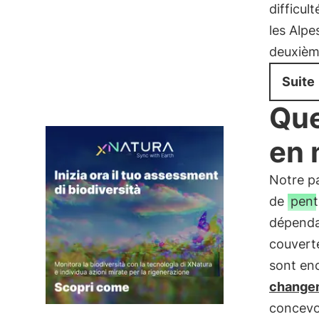
difficul
les Alpe
deuxièm
Suite
Que
en 
Notre p
de
pent
dépenda
couverte
sont en
changem
concevo