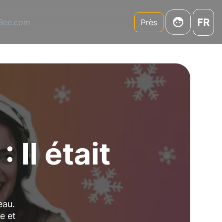
FR
3Bee.com
Près
 Il était
eau.
e et