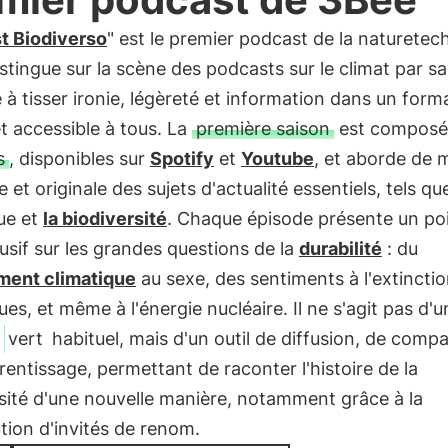
t Biodiverso
" est le premier podcast de la naturetec
istingue sur la scène des podcasts sur le climat par sa
 à tisser ironie, légèreté et information dans un form
t accessible à tous. La
première saison
est composé
s
, disponibles sur
Spotify
et
Youtube
, et aborde de 
e et originale des sujets d'actualité essentiels, tels que
ue et
la biodiversité
. Chaque épisode présente un po
usif sur les grandes questions de la
durabilité
: du
ent climatique
au sexe, des sentiments à l'extincti
es, et même à l'énergie nucléaire. Il ne s'agit pas d'u
t
vert
habituel, mais d'un outil de diffusion, de comp
rentissage, permettant de raconter l'histoire de la
sité d'une nouvelle manière, notamment grâce à la
tion d'invités de renom.