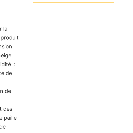
 la
 produit
nsion
neige
idité
:
té de
on de
t des
 paille
 de