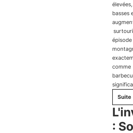
élevées,
basses e
augmenté
surtour
épisode
montagne
exacteme
comme
barbecu
signific
Suite
L'i
: S