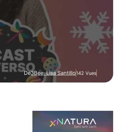
De
3Bee, Lisa Santillo
142 Vues