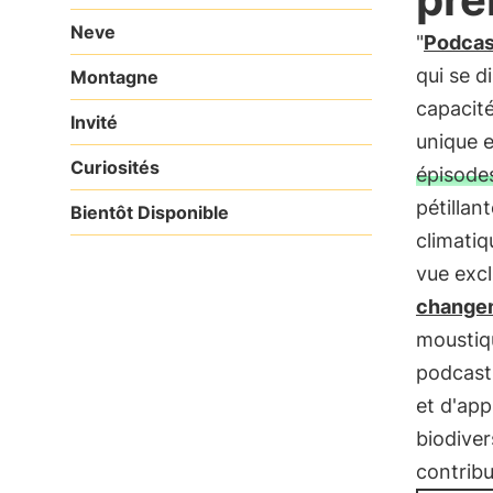
Neve
"
Podcas
qui se d
Montagne
capacité
Invité
unique e
Curiosités
épisode
pétillant
Bientôt Disponible
climatiq
vue excl
changem
moustiqu
podcas
et d'app
biodiver
contribu