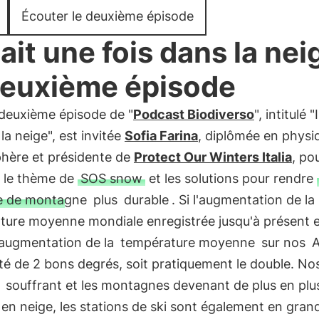
Écouter le deuxième épisode
tait une fois dans la nei
deuxième épisode
 deuxième épisode de "
Podcast Biodiverso
", intitulé "
 la neige", est invitée
Sofia Farina
, diplômée en physi
phère et présidente de
Protect Our Winters Italia
, po
r le thème de
SOS snow
et les solutions pour rendre
e de montagne
plus
durable
. Si l'augmentation de la
ture moyenne mondiale enregistrée jusqu'à présent e
'augmentation de la
température moyenne
sur nos
A
é de 2 bons degrés, soit pratiquement le double. No
souffrant et les montagnes devenant de plus en plu
en neige, les stations de ski sont également en gran