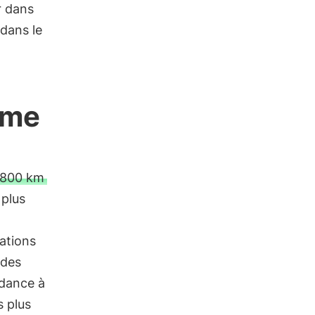
r dans
dans le
sme
 800 km
 plus
lations
 des
ndance à
s plus