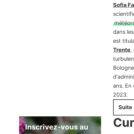
Sofia Fa
scientif
météoro
dans le
est titul
Trente
,
turbulen
Bologne 
d'admini
ans. En 
2023.
Suite
Cur
Inscrivez-vous au