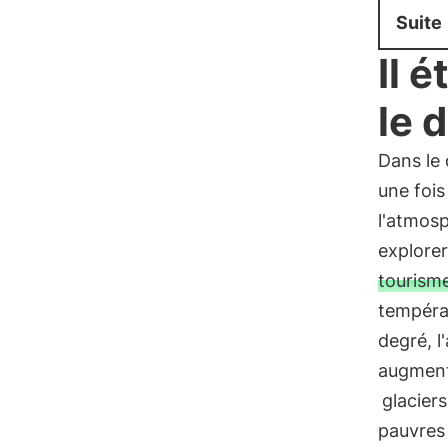
Suite
Il é
le 
Dans le
une fois
l'atmos
explore
tourism
tempéra
degré, l
augment
glaciers
pauvres 