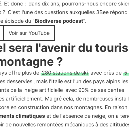
té. Et donc :
dans dix ans, pourrons-nous encore skie
s ?
C'est l'une des questions auxquelles 3Bee répond 
e épisode du "
Biodiverse podcast
".
Voir sur YouTube
l sera l'avenir du touri
montagne ?
ays offre plus de
280 stations de ski
avec près de
5
es desservies
, mais l'Italie est l'un des pays alpins les
nts de la
neige artificielle
avec 90% de ses pentes
s artificiellement. Malgré cela, de nombreuses instal
core en construction dans nos montagnes. En raison
ents climatiques
et de l'absence de neige, on a te
ir de nouvelles remontées mécaniques à des altitude