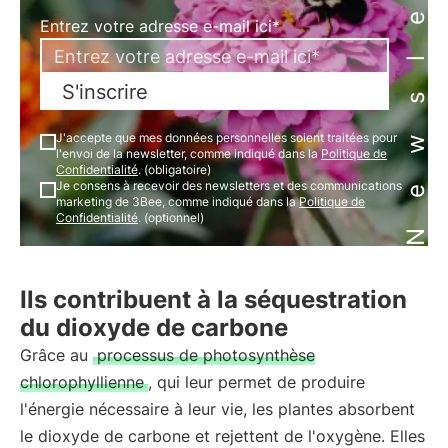
Newsletter
Entrez votre adresse e-mail ici*
S'inscrire
J'accepte que mes données personnelles soient traitées pour
l'envoi de la newsletter, comme indiqué dans la
Politique de
Confidentialité
. (obligatoire)
Je consens à recevoir des newsletters et des communications
marketing de 3Bee, comme indiqué dans la
Politique de
Confidentialité
. (optionnel)
Ils contribuent à la séquestration
du dioxyde de carbone
Grâce au
processus de photosynthèse
chlorophyllienne
, qui leur permet de produire
l'énergie nécessaire à leur vie, les plantes absorbent
le dioxyde de carbone et rejettent de l'oxygène. Elles