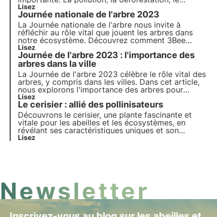
changement climatique et l'augmentation des gaz
Lisez
Journée nationale de l'arbre 2023
à effet de serre ne sont que quelques-uns des
sujets les plus fréquemment abordés aujourd'hui.
La Journée nationale de l'arbre nous invite à
Mais que pouvons-nous vraiment faire ?
réfléchir au rôle vital que jouent les arbres dans
notre écosystème. Découvrez comment 3Bee
s'engage concrètement à planter des arbres
Lisez
Journée de l'arbre 2023 : l'importance des
nectarifères pour fournir de la nourriture aux
insectes pollinisateurs et régénérer la biodiversité.
arbres dans la ville
La Journée de l'arbre 2023 célèbre le rôle vital des
arbres, y compris dans les villes. Dans cet article,
nous explorons l'importance des arbres pour
l'écosystème urbain, les avantages pour la
Lisez
Le cerisier : allié des pollinisateurs
biodiversité et les initiatives innovantes telles que
les oasis de biodiversité de 3Bee pour un avenir
Découvrons le cerisier, une plante fascinante et
plus vert et biodiversifié.
vitale pour les abeilles et les écosystèmes, en
révélant ses caractéristiques uniques et son
importance vitale pour le maintien de l'habitat
Lisez
naturel.
Newsletter
Inscrivez-vous au blog sur les abeilles et