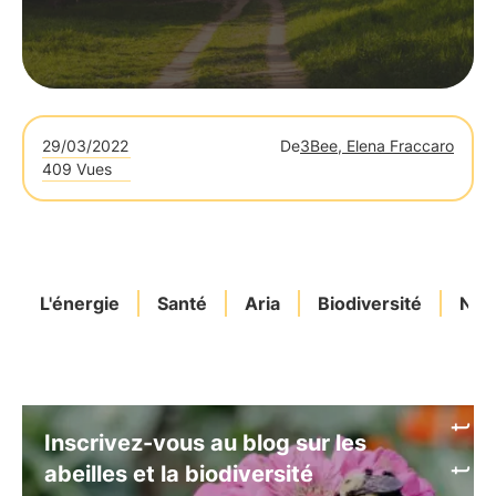
29/03/2022
De
3Bee, Elena Fraccaro
409 Vues
L'énergie
Santé
Aria
Biodiversité
Nat
Inscrivez-vous au blog sur les
abeilles et la biodiversité