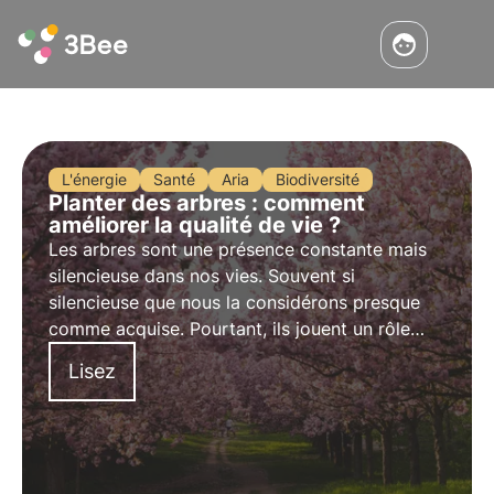
L'énergie
Santé
Aria
Biodiversité
Planter des arbres : comment
améliorer la qualité de vie ?
Les arbres sont une présence constante mais
silencieuse dans nos vies. Souvent si
silencieuse que nous la considérons presque
comme acquise. Pourtant, ils jouent un rôle
fondamental pour nous et pour notre planète.
Lisez
Comment peuvent-ils améliorer notre qualité
de vie ?