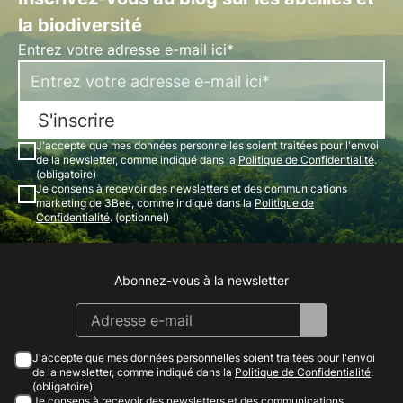
la biodiversité
Entrez votre adresse e-mail ici*
S'inscrire
J'accepte que mes données personnelles soient traitées pour l'envoi
de la newsletter, comme indiqué dans la
Politique de Confidentialité
.
(obligatoire)
Je consens à recevoir des newsletters et des communications
marketing de 3Bee, comme indiqué dans la
Politique de
Confidentialité
. (optionnel)
Abonnez-vous à la newsletter
Instagram
Facebook
Linkedin
Youtube
J'accepte que mes données personnelles soient traitées pour l'envoi
de la newsletter, comme indiqué dans la
Politique de Confidentialité
.
(obligatoire)
Je consens à recevoir des newsletters et des communications