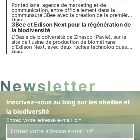
Créer des habitats urbains méthodiquement
Pontedilana, agence de marketing et de
construits par des agronomes et des ingénieurs
communication, entre officiellement dans la
pour aider la ville à se remettre sur pied et à
communauté 3Bee avec la création de la première
devenir encore plus verte et durable.
oasis de biodiversité en Vénétie, composée de 50
Lisez
3Bee et Edison Next pour la régénération de
arbres nectarifères. L'interview de Barbara
Pontello, PDG et fondatrice.
la biodiversité
L'Oasis de biodiversité de Zinasco (Pavie), sur le
site de l'usine de production de biométhane
d'Edison Next, avec deux ruches technologiques,
sept abris pour les pollinisateurs sauvages et
Lisez
cinquante plantes nectarifères indigènes, est née.
Pour en savoir plus, consultez cet article.
Newsletter
Inscrivez-vous au blog sur les abeilles et
la biodiversité
Entrez votre adresse e-mail ici*