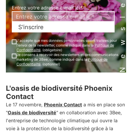
Newsletter
Entrez votre adresse e-mail ici*
S'inscrire
J'accepte que mes données personnelles soient traitées pour
l'envoi de la newsletter, comme indiqué dans la
Politique de
Confidentialité
. (obligatoire)
Je consens à recevoir des newsletters et des communications
marketing de 3Bee, comme indiqué dans la
Politique de
Confidentialité
. (optionnel)
L'oasis de biodiversité Phoenix
Contact
Le 17 novembre,
Phoenix Contact
a mis en place son
"
Oasis de biodiversité
" en collaboration avec 3Bee,
l'entreprise de technologie climatique qui ouvre la
voie à la protection de la biodiversité grâce à la