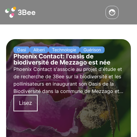
Oasi
Alberi
Technologie
Guérison
Phoenix Contact: l'oasis de
biodiversité de Mezzago est née
Phoenix Contact s'associe au projet d'étude et
de recherche de 3Bee sur la biodiversité et les
pollinisateurs en inaugurant son Oasis de la
Biodiversité dans la commune de Mezzago et
en plantant 250 arbres nectarifères. Il s'agit de
Lisez
la première étape d'un projet de régénération
plus vaste.