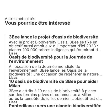
Autres actualités
Vous pourriez être intéressé
3Bee lance le projet d'oasis de biodiversité
Avec le projet Biodiversity Oasis, 3Bee se fixe un
objectif aussi ambitieux qu'important d'ici 2023 :
planter 100 000 arbres indigènes
qui fourniront du
nectar à l'équivalent d'environ 3 500 ruches,
Lisez
Oasis de biodiversité pour la Journée de
absorbant ainsi quelque 10 000 tonnes de CO2 par
an.
l'environnement
À l'occasion de la Journée mondiale de
l'environnement, 3Bee lance les
Oasis de la
biodiversité
: une occasion de
régénérer la nature
et de préserver les pollinisateurs
Lisez
. Rejoignez-nous
10 oasis de biodiversité de 3Bee pour aider
et découvrez comment notre mission allie
technologie de pointe
Milan
et engagement
environnemental.
3Bee a attribué 10 oasis de biodiversité à placer
sur des terrains privés et communaux à Milan
après la tempête de juillet dernier. L'objectif est de
créer des habitats urbains méthodiquement
Lisez
Pontedilana : vers une planète biodiversifiée
construits par des agronomes et des ingénieurs.