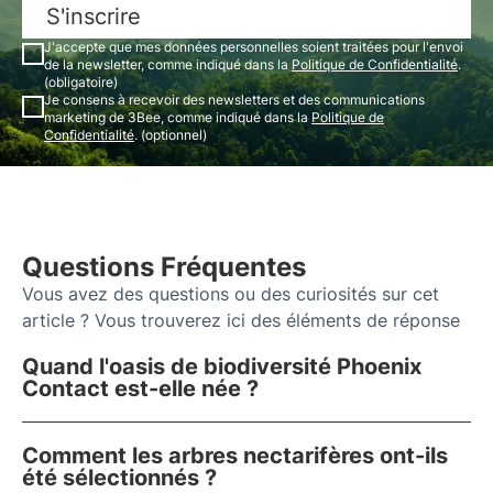
S'inscrire
J'accepte que mes données personnelles soient traitées pour l'envoi
de la newsletter, comme indiqué dans la
Politique de Confidentialité
.
(obligatoire)
Je consens à recevoir des newsletters et des communications
marketing de 3Bee, comme indiqué dans la
Politique de
Confidentialité
. (optionnel)
Questions Fréquentes
Vous avez des questions ou des curiosités sur cet
article ? Vous trouverez ici des éléments de réponse
Quand l'oasis de biodiversité Phoenix
Contact est-elle née ?
Comment les arbres nectarifères ont-ils
été sélectionnés ?