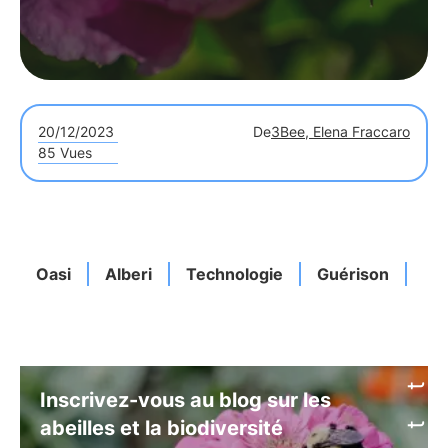
20/12/2023
De
3Bee, Elena Fraccaro
85 Vues
Oasi
Alberi
Technologie
Guérison
Co
Inscrivez-vous au blog sur les
abeilles et la biodiversité