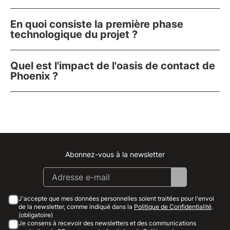
En quoi consiste la première phase
technologique du projet ?
Quel est l'impact de l'oasis de contact de
Phoenix ?
Abonnez-vous à la newsletter
Instagram
Facebook
Linkedin
Youtube
J'accepte que mes données personnelles soient traitées pour l'envoi
de la newsletter, comme indiqué dans la
Politique de Confidentialité
.
(obligatoire)
Je consens à recevoir des newsletters et des communications