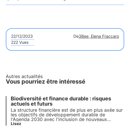
22/12/2023
De
3Bee, Elena Fraccaro
222 Vues
Autres actualités
Vous pourriez être intéressé
Biodiversité et finance durable : risques
actuels et futurs
La structure financière est de plus en plus axée sur
les objectifs de développement durable de
l'Agenda 2030 avec l'inclusion de nouveaux
produits durables dédiés à la protection de la
Lisez
biodiversité. Le rapport de l'ESMA souligne