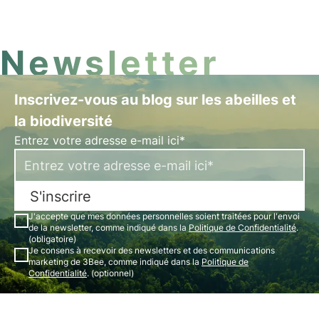
l'importance des rapports d'évaluation pour éviter
le risque d'écoblanchiment.
Newsletter
Inscrivez-vous au blog sur les abeilles et
la biodiversité
Entrez votre adresse e-mail ici*
S'inscrire
J'accepte que mes données personnelles soient traitées pour l'envoi
de la newsletter, comme indiqué dans la
Politique de Confidentialité
.
(obligatoire)
Je consens à recevoir des newsletters et des communications
marketing de 3Bee, comme indiqué dans la
Politique de
Confidentialité
. (optionnel)