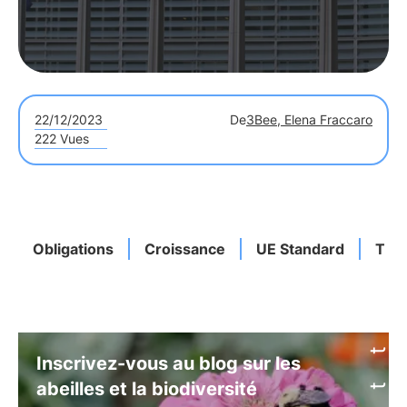
22/12/2023
De
3Bee, Elena Fraccaro
222 Vues
Obligations
Croissance
UE Standard
Tax
Inscrivez-vous au blog sur les
abeilles et la biodiversité