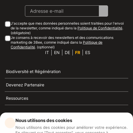
J'accepte que mes données personnelles soient traitées pour l'envoi
de la newsletter, comme indiqué dans la
Politique de Confidentialité
.
(obligatoire)
Je consens à recevoir des newsletters et des communications
marketing de 3Bee, comme indiqué dans la
Politique de
Confidentialité
. (optionnel)
IT
EN
DE
FR
ES
Biodiversité et Régénération
Devenez Partenaire
Ressources
Nous utilisons des cookies
Nous utilisons des cookies pour améliorer votre expérience.
3Bee est la référence du développement durable, de la
En cliquant sur "Tout accepter", vous consentez à