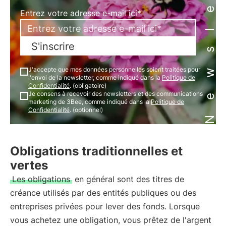
Newsletter
Entrez votre adresse e-mail ici*
S'inscrire
J'accepte que mes données personnelles soient traitées pour
l'envoi de la newsletter, comme indiqué dans la
Politique de
Confidentialité
. (obligatoire)
Je consens à recevoir des newsletters et des communications
marketing de 3Bee, comme indiqué dans la
Politique de
Confidentialité
. (optionnel)
Obligations traditionnelles et
vertes
Les obligations
en général sont des titres de
créance utilisés par des entités publiques ou des
entreprises privées pour lever des fonds. Lorsque
vous achetez une obligation, vous prêtez de l'argent