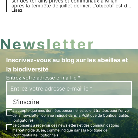
sur des terrains privés et communaux à Milan
après la tempête de juillet dernier. L'objectif est de
créer des habitats urbains méthodiquement
Lisez
construits par des agronomes et des ingénieurs.
Créer des habitats urbains méthodiquement
construits par des agronomes et des ingénieurs
pour aider la ville à se remettre sur pied et à
devenir encore plus verte et durable.
Newsletter
Inscrivez-vous au blog sur les abeilles et
la biodiversité
Entrez votre adresse e-mail ici*
S'inscrire
J'accepte que mes données personnelles soient traitées pour l'envoi
de la newsletter, comme indiqué dans la
Politique de Confidentialité
.
(obligatoire)
Je consens à recevoir des newsletters et des communications
marketing de 3Bee, comme indiqué dans la
Politique de
Confidentialité
. (optionnel)