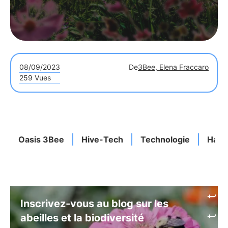
08/09/2023
De
3Bee, Elena Fraccaro
259 Vues
Oasis 3Bee
Hive-Tech
Technologie
Habit
Inscrivez-vous au blog sur les
abeilles et la biodiversité