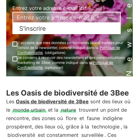
Newsletter
Entrez votre adresse e-mail ici*
S'inscrire
J'accepte que mes données personnelles soient traitées pour
l'envoi de la newsletter, comme indiqué dans la
Politique de
Confidentialité
. (obligatoire)
Je consens à recevoir des newsletters et des communications
marketing de 3Bee, comme indiqué dans la
Politique de
Confidentialité
. (optionnel)
Les Oasis de biodiversité de 3Bee
Les
Oasis de biodiversité de 3Bee
sont des lieux où
le
monde urbain
et la
nature
trouvent un point de
rencontre, des zones où
flore
et
faune
indigène
prospèrent, des lieux où, grâce à la
technologie
, la
biodiversité
est constamment
surveillée
. Ces