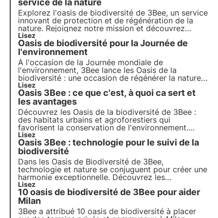
service de la nature
Explorez l'oasis de biodiversité de 3Bee, un service
innovant de
protection
et de
régénération de la
nature
. Rejoignez notre mission et découvrez
comment la technologie et le
Lisez
développement
Oasis de biodiversité pour la Journée de
durable
se rencontrent pour créer un avenir plus
vert pour les entreprises et la planète.
l'environnement
À l'occasion de la Journée mondiale de
l'environnement, 3Bee lance les
Oasis de la
biodiversité
: une occasion de
régénérer la nature
et de préserver les pollinisateurs
Lisez
. Rejoignez-nous
Oasis 3Bee : ce que c'est, à quoi ca sert et
et découvrez comment notre mission allie
technologie de pointe
les avantages
et engagement
environnemental.
Découvrez les Oasis de la biodiversité de 3Bee :
des habitats urbains et agroforestiers qui
favorisent la conservation de l'environnement.
Grâce à la technologie 3Bee, les Oasis relient la
Lisez
Oasis 3Bee : technologie pour le suivi de la
nature à l'entreprise et offrent une série
d'avantages. Participez au changement et
biodiversité
parrainez une Oasis.
Dans les Oasis de Biodiversité de 3Bee,
technologie et nature se conjuguent pour créer une
harmonie exceptionnelle. Découvrez les
technologies de pointe de 3Bee et leur rôle
Lisez
10 oasis de biodiversité de 3Bee pour aider
fondamental dans la régénération des
écosystèmes et de la biodiversité au sein des
Milan
Oasis.
3Bee a attribué 10 oasis de biodiversité à placer