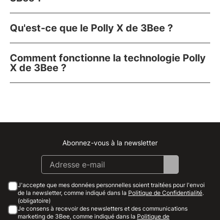
Qu'est-ce que le Polly X de 3Bee ?
Comment fonctionne la technologie Polly
X de 3Bee ?
Abonnez-vous à la newsletter
Instagram
Facebook
Linkedin
Youtube
J'accepte que mes données personnelles soient traitées pour l'envoi
de la newsletter, comme indiqué dans la
Politique de Confidentialité
.
(obligatoire)
Je consens à recevoir des newsletters et des communications
marketing de 3Bee, comme indiqué dans la
Politique de