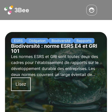
ESRS
Obligation
Biodiversité
Rapports
Biodiversité : norme ESRS E4 et GRI
101
Les normes ESRS et GRI sont toutes deux des
cadres pour l'établissement de rapports sur le
développement durable des entreprises. Les
deux normes couvrent un large éventail de
questions liées au développement durable, y
Lisez
compris la biodiversité. Dans cet article, nous
analysons les différences entre les deux
normes.