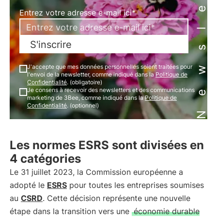
Newsletter
Entrez votre adresse e-mail ici*
S'inscrire
J'accepte que mes données personnelles soient traitées pour
l'envoi de la newsletter, comme indiqué dans la
Politique de
Confidentialité
. (obligatoire)
Je consens à recevoir des newsletters et des communications
marketing de 3Bee, comme indiqué dans la
Politique de
Confidentialité
. (optionnel)
Les normes ESRS sont divisées en
4 catégories
Le 31 juillet 2023, la Commission européenne a
adopté le
ESRS
pour toutes les entreprises soumises
au
CSRD
. Cette décision représente une nouvelle
étape dans la transition vers une
économie durable