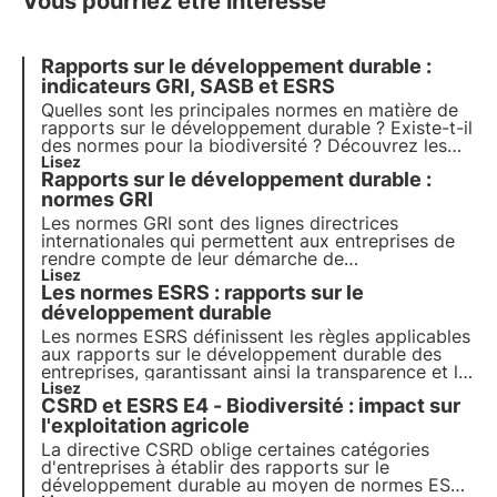
Vous pourriez être intéressé
Rapports sur le développement durable :
indicateurs GRI, SASB et ESRS
Quelles sont les principales normes en matière de
rapports sur le développement durable ? Existe-t-il
des normes pour la biodiversité ? Découvrez les
normes GRI, SASB et ESRS dans cet article.
Lisez
Rapports sur le développement durable :
Apprenez-en plus avec Pills from the Oasis,
l'académie numérique de 3Bee pour les
normes GRI
professionnels du développement durable.
Les normes GRI sont des lignes directrices
internationales qui permettent aux entreprises de
rendre compte de leur démarche de
développement durable de manière transparente et
Lisez
Les normes ESRS : rapports sur le
comparable. Découvrez dans cet article leur
fonctionnement, leur catégorisation et la nouvelle
développement durable
norme GRI 101 - Biodiversité.
Les normes ESRS définissent les règles applicables
aux rapports sur le développement durable des
entreprises, garantissant ainsi la transparence et la
conformité réglementaire sur tous les aspects ESG.
Lisez
CSRD et ESRS E4 - Biodiversité : impact sur
Découvrez dans cet article ce qu'elles sont et
comment elles fonctionnent.
l'exploitation agricole
La directive CSRD oblige certaines catégories
d'entreprises à établir des rapports sur le
développement durable au moyen de normes ESRS