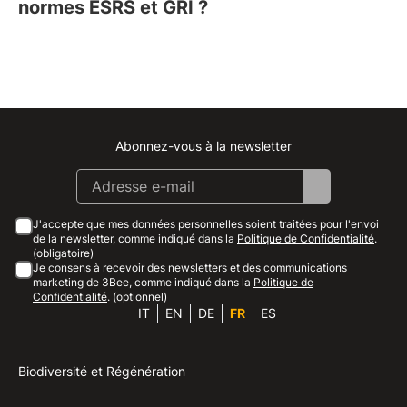
normes ESRS et GRI ?
Abonnez-vous à la newsletter
Instagram
Facebook
Linkedin
Youtube
J'accepte que mes données personnelles soient traitées pour l'envoi
de la newsletter, comme indiqué dans la
Politique de Confidentialité
.
(obligatoire)
Je consens à recevoir des newsletters et des communications
marketing de 3Bee, comme indiqué dans la
Politique de
Confidentialité
. (optionnel)
IT
EN
DE
FR
ES
Biodiversité et Régénération