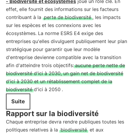
- Biodiversité et écosystèmes
joue un rôle clé. En
effet, elle fournit des informations sur les facteurs
contribuant à la
perte de biodiversité
, les impacts
sur les espèces et les connexions avec les
écosystèmes. La norme ESRS E4 exige des
entreprises qu'elles divulguent publiquement leur plan
stratégique pour garantir que leur modèle
d'entreprise devienne compatible avec la transition
afin d'atteindre trois objectifs:
aucune perte nette de
biodiversité d'ici à 2030, un gain net de biodiversité
d'ici à 2030 et un rétablissement complet de la
biodiversité d'ici à 2050
.
Suite
Rapport sur la biodiversité
Chaque entreprise devra rendre publiques toutes les
politiques relatives à la
biodiversité
et aux