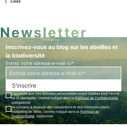
fondées sur le principe de la double matérialité. En
Lisez
particulier, la norme ESRS E4 exige des rapports
sur les impacts et les dépendances de la
biodiversité et des écosystèmes.
Newsletter
Inscrivez-vous au blog sur les abeilles et
la biodiversité
Entrez votre adresse e-mail ici*
S'inscrire
J'accepte que mes données personnelles soient traitées pour l'envoi
de la newsletter, comme indiqué dans la
Politique de Confidentialité
.
(obligatoire)
Je consens à recevoir des newsletters et des communications
marketing de 3Bee, comme indiqué dans la
Politique de
Confidentialité
. (optionnel)