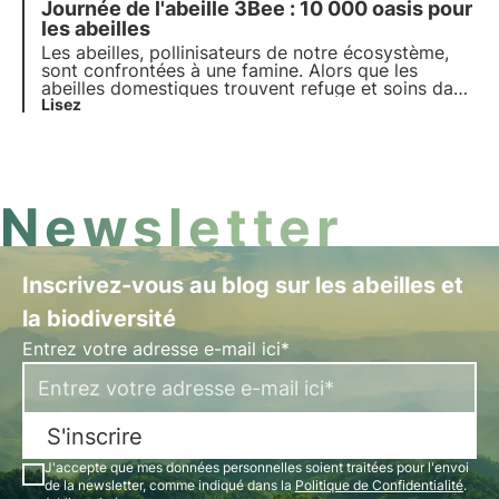
Journée de l'abeille 3Bee : 10 000 oasis pour
% des cultures sont pollinisées naturellement.
les abeilles
Les abeilles, pollinisateurs de notre écosystème,
sont confrontées à une famine. Alors que les
abeilles domestiques trouvent refuge et soins dans
les mains des apiculteurs, les abeilles sauvages se
Lisez
battent seules et sans héros pour les soutenir.
3Bee a choisi de ne plus les laisser seules.
Newsletter
Inscrivez-vous au blog sur les abeilles et
la biodiversité
Entrez votre adresse e-mail ici*
S'inscrire
J'accepte que mes données personnelles soient traitées pour l'envoi
de la newsletter, comme indiqué dans la
Politique de Confidentialité
.