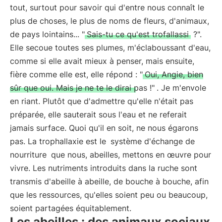
tout, surtout pour savoir qui d'entre nous connaît le
plus de choses, le plus de noms de fleurs, d'animaux,
de pays lointains... "
Sais-tu ce qu'est trofallassi
?".
Elle secoue toutes ses plumes, m'éclaboussant d'eau,
comme si elle avait mieux à penser, mais ensuite,
fière comme elle est, elle répond : "
Oui, Angie, bien
sûr que oui. Mais je ne te le dirai pas !"
. Je m'envole
en riant. Plutôt que d'admettre qu'elle n'était pas
préparée, elle sauterait sous l'eau et ne referait
jamais surface. Quoi qu'il en soit, ne nous égarons
pas. La trophallaxie est le
système d'échange de
nourriture
que nous, abeilles, mettons en œuvre pour
vivre. Les nutriments introduits dans la ruche sont
transmis d'abeille à abeille, de bouche à bouche, afin
que les ressources, qu'elles soient peu ou beaucoup,
soient partagées équitablement.
Les abeilles : des animaux sociaux