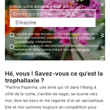
Newsletter
Entrez votre adresse e-mail ici*
S'inscrire
J'accepte que mes données personnelles soient traitées pour
l'envoi de la newsletter, comme indiqué dans la
Politique de
Confidentialité
. (obligatoire)
Je consens à recevoir des newsletters et des communications
marketing de 3Bee, comme indiqué dans la
Politique de
Confidentialité
. (optionnel)
Hé, vous ! Savez-vous ce qu'est la
trophallaxie ?
"Paolina Paperina, une amie qui vit dans l'étang à
côté de la ruche, s'arrête de nager, se tourne vers
moi, lève les becs et me regarde d'un air sarcastique.
Elle et moi sommes toujours en compétition pour