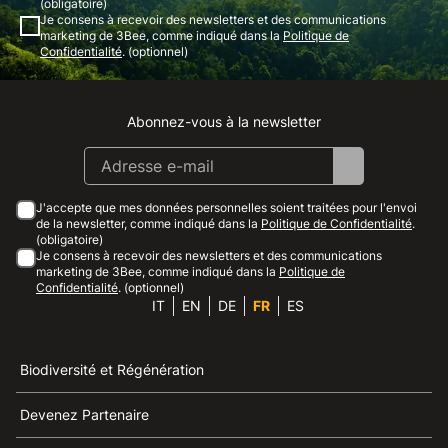
(obligatoire)
Je consens à recevoir des newsletters et des communications
marketing de 3Bee, comme indiqué dans la
Politique de
Confidentialité
. (optionnel)
Abonnez-vous à la newsletter
Instagram
Facebook
Linkedin
Youtube
J'accepte que mes données personnelles soient traitées pour l'envoi
de la newsletter, comme indiqué dans la
Politique de Confidentialité
.
(obligatoire)
Je consens à recevoir des newsletters et des communications
marketing de 3Bee, comme indiqué dans la
Politique de
Confidentialité
. (optionnel)
IT
EN
DE
FR
ES
Biodiversité et Régénération
Devenez Partenaire