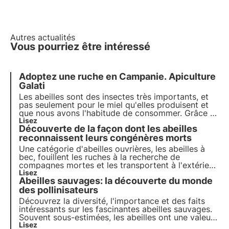
Autres actualités
Vous pourriez être intéressé
Adoptez une ruche en Campanie. Apiculture
Galati
Les abeilles sont des insectes très importants, et
pas seulement pour le miel qu'elles produisent et
que nous avons l'habitude de consommer. Grâce à
un intérêt croissant, nous apprenons à les
Lisez
Découverte de la façon dont les abeilles
connaître et sommes de plus en plus conscients
des problèmes auxquels elles et leurs apiculteurs
reconnaissent leurs congénères morts
doivent faire face quotidiennement.
Une catégorie d'abeilles ouvrières, les abeilles à
bec, fouillent les ruches à la recherche de
compagnes mortes et les transportent à l'extérieur
afin de maintenir l'environnement intérieur propre
Lisez
Abeilles sauvages: la découverte du monde
et sain. Une étude s'est penchée sur la manière
dont cela peut se produire. Découvrons-le !
des pollinisateurs
Découvrez la diversité, l'importance et des faits
intéressants sur les fascinantes abeilles sauvages.
Souvent sous-estimées, les abeilles ont une valeur
écosystémique énorme. C'est grâce à elles que 80
Lisez