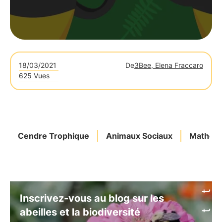
18/03/2021
De
3Bee, Elena Fraccaro
625 Vues
Cendre Trophique
Animaux Sociaux
Mathém
Inscrivez-vous au blog sur les
abeilles et la biodiversité