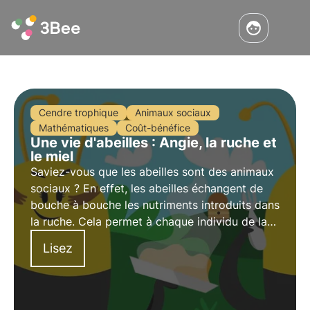
Cendre trophique
Animaux sociaux
Mathématiques
Coût-bénéfice
Une vie d'abeilles : Angie, la ruche et
le miel
Saviez-vous que les abeilles sont des animaux
sociaux ? En effet, les abeilles échangent de
bouche à bouche les nutriments introduits dans
la ruche. Cela permet à chaque individu de la
colonie d'être en phase avec les autres et de
Lisez
faire circuler les substances chimiques
nécessaires.