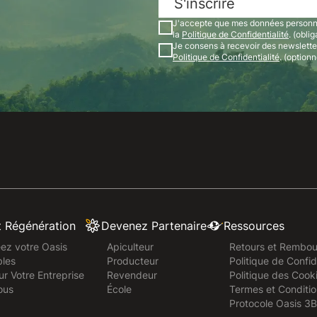
S'inscrire
J'accepte que mes données personnel
la
Politique de Confidentialité
. (oblig
Je consens à recevoir des newslett
Politique de Confidentialité
. (optionn
t Régénération
Devenez Partenaire
Ressources
ez votre Oasis
Apiculteur
Retours et Rembo
les
Producteur
Politique de Confid
ur Votre Entreprise
Revendeur
Politique des Cook
ous
École
Termes et Conditio
Protocole Oasis 3