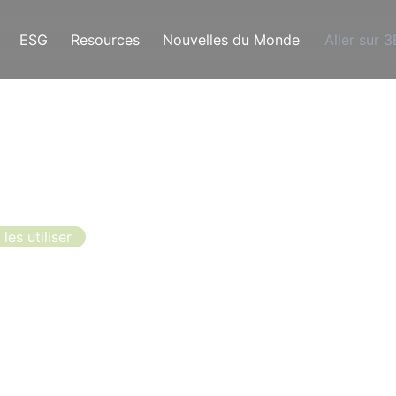
ESG
Resources
Nouvelles du Monde
Aller sur 
es utiliser
e le nid d'abei
 la balance 3B
tes, mais quel est le meilleur moment pour mettre en
orte que les abeilles pondent du miel immédiatement ?