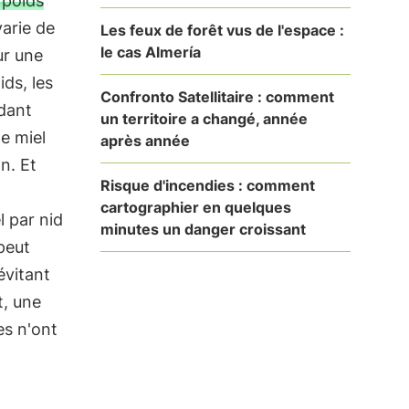
 poids
varie de
Les feux de forêt vus de l'espace :
le cas Almería
r une
ids, les
Confronto Satellitaire : comment
ndant
un territoire a changé, année
e miel
après année
n. Et
Risque d'incendies : comment
cartographier en quelques
l par nid
minutes un danger croissant
 peut
évitant
t, une
es n'ont