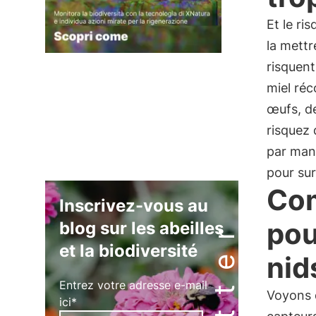
Et le ri
la mett
risquent
miel réc
œufs, de
risquez 
par man
pour sur
Com
Inscrivez-vous au
pou
blog sur les abeilles
et la biodiversité
nid
Entrez votre adresse e-mail
Voyons 
ici*