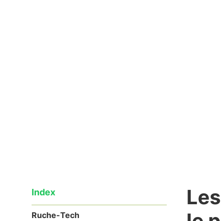
Cette question et bien d'autres inform
Lisez
08/04/2020
Les
Index
le 
Ruche-Tech