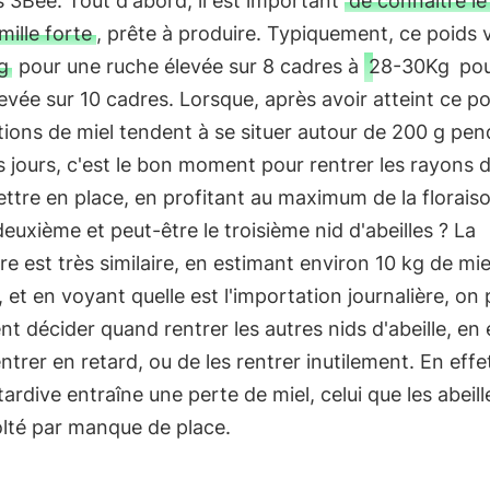
 3Bee. Tout d'abord, il est important
de connaître le
mille forte
, prête à produire. Typiquement, ce poids 
g
pour une ruche élevée sur 8 cadres à
28-30Kg
pou
evée sur 10 cadres. Lorsque, après avoir atteint ce po
ions de miel tendent à se situer autour de 200 g pe
 jours, c'est le bon moment pour rentrer les rayons d
ettre en place, en profitant au maximum de la floraiso
deuxième et peut-être le troisième nid d'abeilles ? La
e est très similaire, en estimant environ 10 kg de mie
e, et en voyant quelle est l'importation journalière, on
nt décider quand rentrer les autres nids d'abeille, en 
entrer en retard, ou de les rentrer inutilement. En effe
tardive entraîne une perte de miel, celui que les abeill
olté par manque de place.