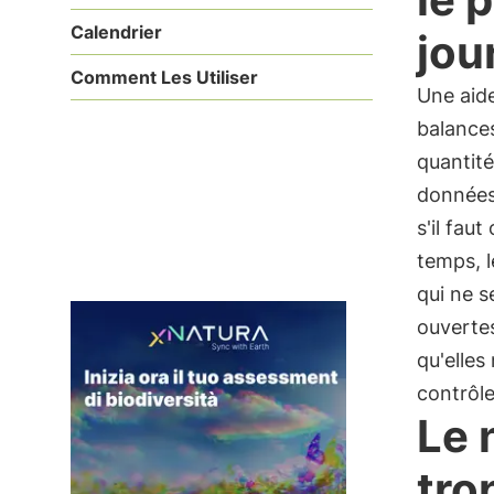
Calendrier
jou
Comment Les Utiliser
Une aid
balances
quantité
données
s'il faut
temps, l
qui ne s
ouvertes
qu'elles
contrôle
Le 
tro