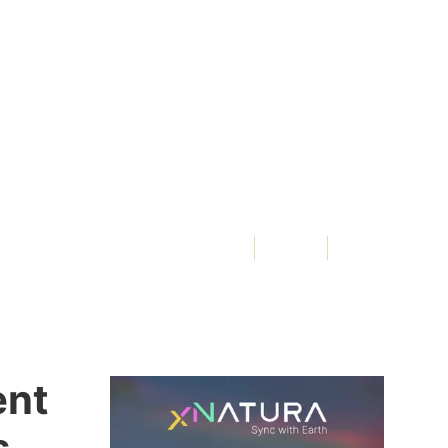
!
De
3Bee, Elena Fraccaro
582 Vues
ent
s