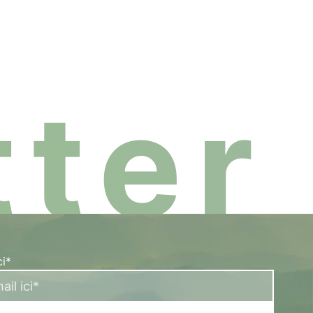
ouvez soutenir les apiculteurs et adopter des petites a
ter
ci*