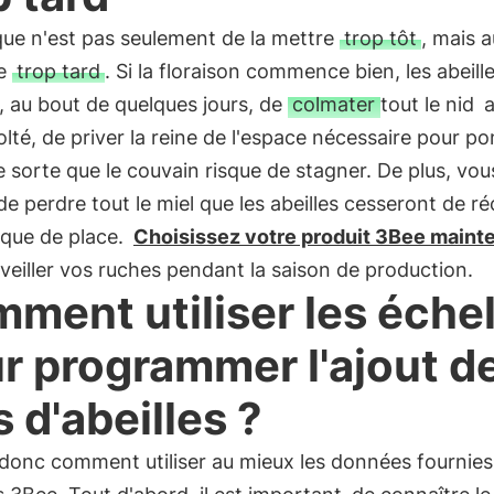
sque n'est pas seulement de la mettre
trop tôt
, mais a
re
trop tard
. Si la floraison commence bien, les abeill
, au bout de quelques jours, de
colmater tout le nid
a
olté, de priver la reine de l'espace nécessaire pour p
 sorte que le couvain risque de stagner. De plus, vou
de perdre tout le miel que les abeilles cesseront de ré
que de place.
Choisissez votre produit 3Bee maint
veiller vos ruches pendant la saison de production.
ment utiliser les échel
r programmer l'ajout d
s d'abeilles ?
donc comment utiliser au mieux les données fournies 