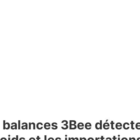
ations sont disponibles sur l'échelle 3Bee Hive-Tech 
 balances 3Bee détect
poids et les importation