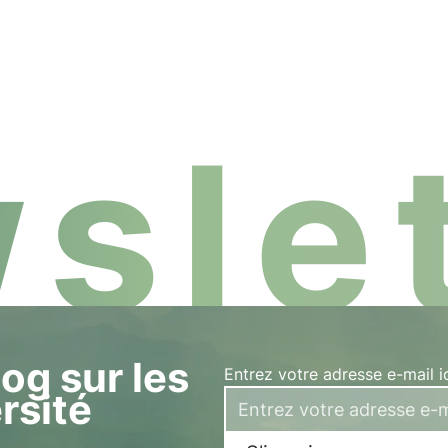
e.
p
slet
og sur les
Entrez votre adresse e-mail i
ersité