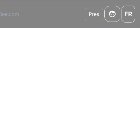
FR
3Bee.com
Près
lles ?
ee !