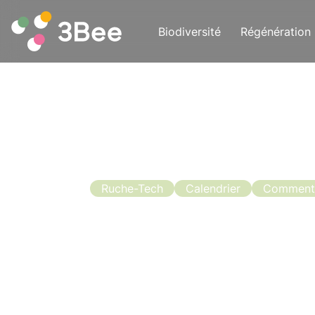
Biodiversité
Régénération
Ruche-Tech
Calendrier
Comment l
Quand mettr
Demandez à
La saison avance, les ruches sont for
place les rayons de miel et faire en s