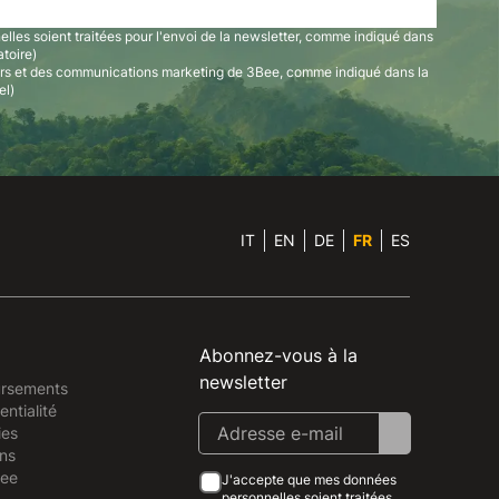
les soient traitées pour l'envoi de la newsletter, comme indiqué dans
atoire)
ers et des communications marketing de 3Bee, comme indiqué dans la
el)
IT
EN
DE
FR
ES
Abonnez-vous à la
newsletter
ursements
entialité
ies
ns
Bee
J'accepte que mes données
personnelles soient traitées