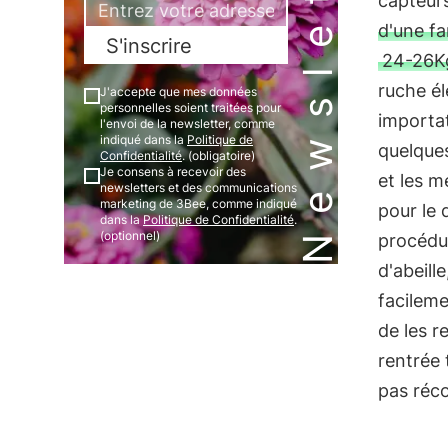
Newsletter
capteurs
d'une fa
S'inscrire
24-26K
ruche él
J'accepte que mes données
personnelles soient traitées pour
importat
l'envoi de la newsletter, comme
indiqué dans la
Politique de
quelques
Confidentialité
. (obligatoire)
Je consens à recevoir des
et les m
newsletters et des communications
marketing de 3Bee, comme indiqué
pour le 
dans la
Politique de Confidentialité
.
(optionnel)
procédur
d'abeill
facileme
de les r
rentrée 
pas réc