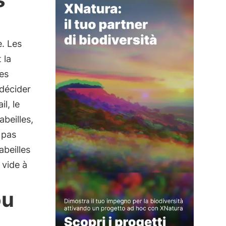
. Les
 la
ces
décider
il, le
beilles,
 pas
abeilles
 vide à
ou