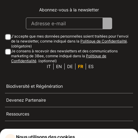
Abonnez-vous à la newsletter
Instagram
Facebook
Linkedin
Youtube
J'accepte que mes données personnelles soient traitées pour l'envoi
de la newsletter, comme indiqué dans la
Politique de Confidentialité
.
(obligatoire)
Je consens à recevoir des newsletters et des communications
marketing de 3Bee, comme indiqué dans la
Politique de
Confidentialité
. (optionnel)
IT
EN
DE
FR
ES
Biodiversité et Régénération
Devenez Partenaire
Ressources
Nous utilisons des cookies