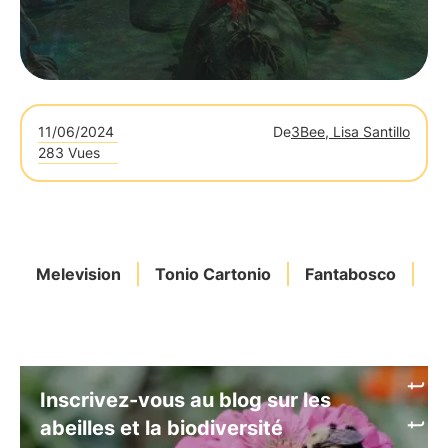
11/06/2024
De
3Bee, Lisa Santillo
283 Vues
Melevision
Tonio Cartonio
Fantabosco
Bi
Inscrivez-vous au blog sur les
abeilles et la biodiversité