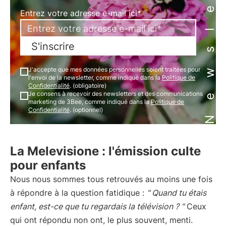
Newsletter
Entrez votre adresse e-mail ici*
S'inscrire
J'accepte que mes données personnelles soient traitées pour
l'envoi de la newsletter, comme indiqué dans la
Politique de
Confidentialité
. (obligatoire)
Je consens à recevoir des newsletters et des communications
marketing de 3Bee, comme indiqué dans la
Politique de
Confidentialité
. (optionnel)
La Melevisione : l'émission culte
pour enfants
Nous nous sommes tous retrouvés au moins une fois
à répondre à la question fatidique :
" Quand tu étais
enfant, est-ce que tu regardais la télévision ? "
Ceux
qui ont répondu non ont, le plus souvent, menti.