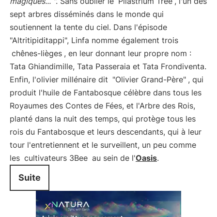
magiques... "
. Sans oublier le
Pilastrium Tree
, l'un des
sept arbres disséminés dans le monde qui
soutiennent la tente du ciel. Dans l'épisode
"Altritipiditappi", Linfa nomme également trois
chênes-lièges
, en leur donnant leur propre nom :
Tata Ghiandimille, Tata Passeraia et Tata Frondiventa.
Enfin, l'olivier millénaire dit
"Olivier Grand-Père"
, qui
produit l'huile de Fantabosque célèbre dans tous les
Royaumes des Contes de Fées, et l'Arbre des Rois,
planté dans la nuit des temps, qui protège tous les
rois du Fantabosque et leurs descendants, qui à leur
tour l'entretiennent et le surveillent, un peu comme
les
cultivateurs 3Bee
au sein de l'
Oasis
.
Suite