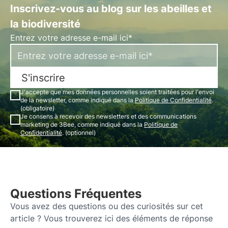
Inscrivez-vous au blog sur les abeilles et
la biodiversité
Entrez votre adresse e-mail ici*
S'inscrire
J'accepte que mes données personnelles soient traitées pour l'envoi
de la newsletter, comme indiqué dans la
Politique de Confidentialité
.
(obligatoire)
Je consens à recevoir des newsletters et des communications
marketing de 3Bee, comme indiqué dans la
Politique de
Confidentialité
. (optionnel)
Questions Fréquentes
Vous avez des questions ou des curiosités sur cet
article ? Vous trouverez ici des éléments de réponse