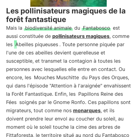
Les pollinisateurs magiques de la
forêt fantastique
Mais la
biodiversité animale
du
Fantabosco
est
aussi constituée de
pollinisateurs magiques
, comme
les
Abeilles piqueuses
. Toute personne piquée par
l'une de ces abeilles devient querelleuse et
susceptible, et transmet la contagion à toutes les
personnes avec lesquelles elle entre en contact. Ou
encore, les
Mouches Muschitte
du Pays des Orques,
qui dans l'épisode "Attention à l'araignée" envahissent
la Forêt Fantastique. Enfin, les
Papillons Reine des
Fées
soignés par le Gnome Ronfo. Ces papillons sont
migrateurs, tout comme nos
monarques
, et ils
doivent prendre leur envol au coucher du soleil, au
moment où le soleil touche la cime des arbres de
Fittaforesta, le territoire situé au nord du Fantabosco