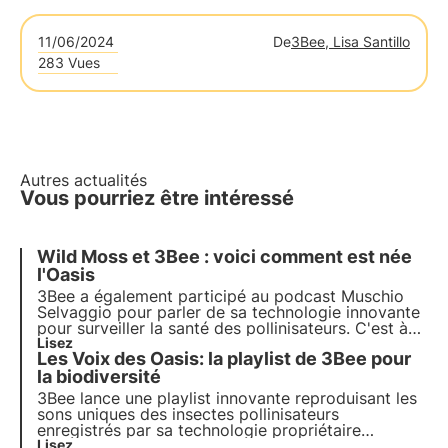
11/06/2024
De
3Bee, Lisa Santillo
283 Vues
Autres actualités
Vous pourriez être intéressé
Wild Moss et 3Bee : voici comment est née
l'Oasis
3Bee
a également participé au podcast
Muschio
Selvaggio
pour parler de sa
technologie
innovante
pour surveiller la santé des
pollinisateurs
. C'est à
cette occasion que nous avons commencé à nous
Lisez
Les Voix des Oasis: la playlist de 3Bee pour
considérer comme le "concepteur" de la
biodiversité et que sont nées les
la biodiversité
Oasis de la
biodiversité
.
3Bee lance une playlist innovante reproduisant les
sons uniques des insectes pollinisateurs
enregistrés par sa technologie propriétaire
Spectrum. Un projet spécial de divulgation,
Lisez