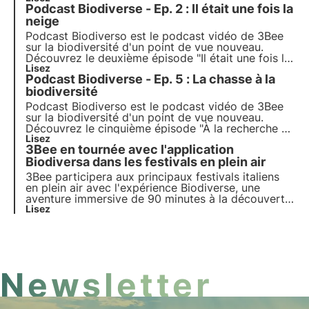
Podcast Biodiverse - Ep. 2 : Il était une fois la
amplifié grâce au soutien de Metro 5 Milan, pour
raconter l'histoire du rôle des villes dans la
neige
régénération.
Podcast Biodiverso est le podcast vidéo de 3Bee
sur la biodiversité d'un point de vue nouveau.
Découvrez le deuxième épisode "Il était une fois la
neige", qui explore le thème de SOS neige et du
Lisez
Podcast Biodiverse - Ep. 5 : La chasse à la
tourisme de montagne durable, avec l'animatrice
Sofia Farina.
biodiversité
Podcast Biodiverso est le podcast vidéo de 3Bee
sur la biodiversité d'un point de vue nouveau.
Découvrez le cinquième épisode "À la recherche de
la biodiversité", qui explore le rôle de la chasse
Lisez
3Bee en tournée avec l'application
dans la protection de la biodiversité, avec
l'animateur Nicolò Mottadelli.
Biodiversa dans les festivals en plein air
3Bee participera aux principaux festivals italiens
en plein air avec l'expérience Biodiverse, une
aventure immersive de 90 minutes à la découverte
de la biodiversité végétale, guidée par un guide de
Lisez
randonnée environnementale. Mais à quels festivals
nous trouverons-nous ? Découvrez-le dans cet
article.
Newsletter