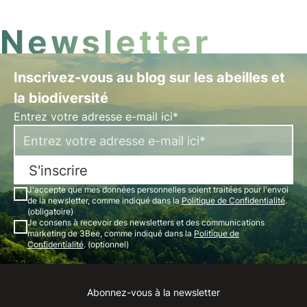
article et découvrez le rôle de 3Bee dans ce
contexte.
Newsletter
Inscrivez-vous au blog sur les abeilles et
la biodiversité
Entrez votre adresse e-mail ici*
S'inscrire
J'accepte que mes données personnelles soient traitées pour l'envoi
de la newsletter, comme indiqué dans la
Politique de Confidentialité
.
(obligatoire)
Je consens à recevoir des newsletters et des communications
marketing de 3Bee, comme indiqué dans la
Politique de
Confidentialité
. (optionnel)
Abonnez-vous à la newsletter
Instagram
Facebook
Linkedin
Youtube