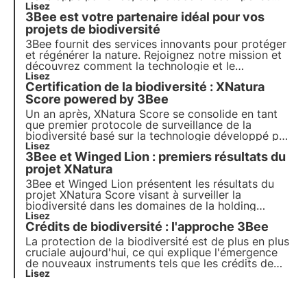
l'engagement des entreprises en faveur de la
Lisez
3Bee est votre partenaire idéal pour vos
préservation de la biodiversité. Pour en savoir plus,
consultez cet article.
projets de biodiversité
3Bee fournit des services innovants pour protéger
et régénérer la nature. Rejoignez notre mission et
découvrez comment la technologie et le
développement durable se rejoignent pour créer un
Lisez
Certification de la biodiversité : XNatura
avenir plus vert pour les entreprises et la planète.
Score powered by 3Bee
Un an après, XNatura Score se consolide en tant
que premier protocole de surveillance de la
biodiversité basé sur la technologie développé par
3Bee. XNatura Score offre un reporting conforme
Lisez
3Bee et Winged Lion : premiers résultats du
aux normes européennes et une étiquette de
produit qui certifie l'utilisation du protocole.
projet XNatura
3Bee et Winged Lion présentent les résultats du
projet XNatura Score visant à surveiller la
biodiversité dans les domaines de la holding
agroalimentaire Generali. Découvrez dans cet
Lisez
Crédits de biodiversité : l'approche 3Bee
article les premières données qui en ressortent et
comment la technologie et l'agriculture
La protection de la biodiversité est de plus en plus
traditionnelle peuvent s'allier pour la régénération.
cruciale aujourd'hui, ce qui explique l'émergence
de nouveaux instruments tels que les crédits de
biodiversité. De quoi s'agit-il ? Comment
Lisez
fonctionnent-ils ? Dans quels pays du monde
existent-ils officiellement ? Lisez-en plus dans cet