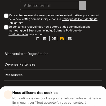
J'accepte que mes données personnelles soient traitées pour l'envoi
de la newsletter, comme indiqué dans la
Politique de Confidentialité
.
(obligatoire)
Je consens à recevoir des newsletters et des communications
marketing de 3Bee, comme indiqué dans la
Politique de
Confidentialité
. (optionnel)
IT
EN
DE
FR
ES
Biodiversité et Régénération
Devenez Partenaire
Ressources
Nous utilisons des cookies
Nous utilisons des cookies pour améliorer votre expérience.
3Bee est la référence du développement durable, de la
En cliquant sur "Tout accepter", vous consentez à
défense des abeilles et de la biodiversité