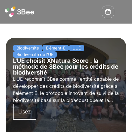
Biodiversité
Elément-E
L'UE
Biodiversité de l'UE
L'UE choisit XNatura Score : la
méthode de 3Bee pour les crédits de
biodiversité
L'UE reconnaît 3Bee comme l'entité capable de
développer des crédits de biodiversité grâce à
l'élément E, le protocole innovant de suivi de la
biodiversité basé sur la bioacoustique et la
télédétection. Une méthodologie innovante qui
Lisez
permet aux entreprises d'améliorer et de
compenser leur impact sur la biodiversité.