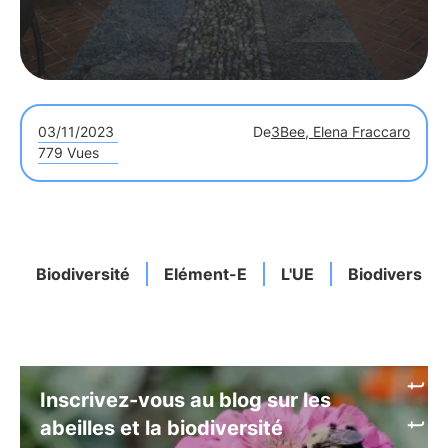
03/11/2023
De
3Bee, Elena Fraccaro
779 Vues
Biodiversité
Elément-E
L'UE
Biodiversité
Inscrivez-vous au blog sur les
abeilles et la biodiversité