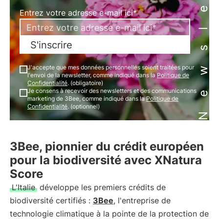
Newsletter
Entrez votre adresse e-mail ici*
S'inscrire
J'accepte que mes données personnelles soient traitées pour
l'envoi de la newsletter, comme indiqué dans la
Politique de
Confidentialité
. (obligatoire)
Je consens à recevoir des newsletters et des communications
marketing de 3Bee, comme indiqué dans la
Politique de
Confidentialité
. (optionnel)
3Bee, pionnier du crédit européen
pour la biodiversité avec XNatura
Score
L'Italie
développe les premiers crédits de
biodiversité certifiés :
3Bee
, l'entreprise de
technologie climatique à la pointe de la protection de