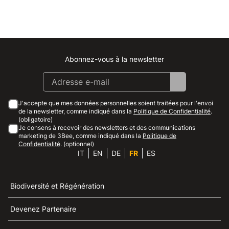
Abonnez-vous à la newsletter
Instagram
Facebook
Linkedin
Youtube
J'accepte que mes données personnelles soient traitées pour l'envoi
de la newsletter, comme indiqué dans la
Politique de Confidentialité
.
(obligatoire)
Je consens à recevoir des newsletters et des communications
marketing de 3Bee, comme indiqué dans la
Politique de
Confidentialité
. (optionnel)
IT
EN
DE
FR
ES
Biodiversité et Régénération
Devenez Partenaire