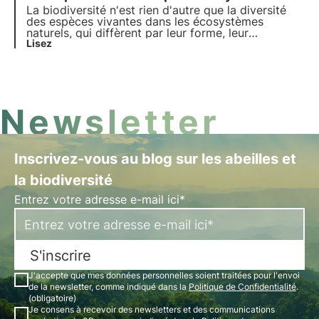
fournit de nombreux services exploités par
La biodiversité n'est rien d'autre que la diversité
l'homme depuis l'Antiquité.
des espèces vivantes dans les écosystèmes
naturels, qui diffèrent par leur forme, leur
comportement, mais aussi leur mode de
Lisez
reproduction. Dans la nature, il existe des modes
de reproduction assez étranges et inhabituels mais
tout aussi étonnants.
Newsletter
Inscrivez-vous au blog sur les abeilles et
la biodiversité
Entrez votre adresse e-mail ici*
S'inscrire
J'accepte que mes données personnelles soient traitées pour l'envoi
de la newsletter, comme indiqué dans la
Politique de Confidentialité
.
(obligatoire)
Je consens à recevoir des newsletters et des communications