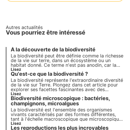
Autres actualités
Vous pourriez être intéressé
À la découverte de la biodiversité
La biodiversité peut être définie comme la richesse
de la vie sur terre, dans un écosystème ou un
habitat donné. Ce terme n'est pas anodin, car la
diversité des espèces sur terre et dans la mer est
Lisez
Qu'est-ce que la biodiversité ?
un bien si précieux qu'il est considéré comme
inestimable.
La biodiversité représente l'extraordinaire diversité
de la vie sur Terre. Plongez dans cet article pour
explorer ses facettes fascinantes avec des
exemples concrets et découvrez pourquoi elle est
Lisez
Biodiversité microscopique : bactéries,
si importante.
champignons, microalgues
La biodiversité est l'ensemble des organismes
vivants caractérisés par des formes différentes,
tant à l'échelle macroscopique que microscopique.
La biodiversité microscopique joue un rôle
Lisez
Les reproductions les plus incroyables
essentiel dans la régulation des écosystèmes et