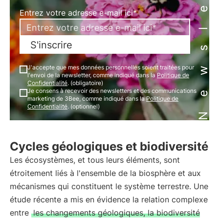
Newsletter
Entrez votre adresse e-mail ici*
S'inscrire
J'accepte que mes données personnelles soient traitées pour
l'envoi de la newsletter, comme indiqué dans la
Politique de
Confidentialité
. (obligatoire)
Je consens à recevoir des newsletters et des communications
marketing de 3Bee, comme indiqué dans la
Politique de
Confidentialité
. (optionnel)
Cycles géologiques et biodiversité
Les écosystèmes, et tous leurs éléments, sont
étroitement liés à l'ensemble de la biosphère et aux
mécanismes qui constituent le système terrestre. Une
étude récente a mis en évidence la relation complexe
entre
les changements géologiques, la biodiversité