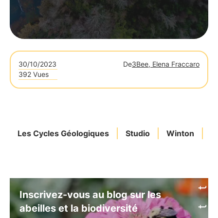
30/10/2023
De
3Bee, Elena Fraccaro
392 Vues
Les Cycles Géologiques
Studio
Winton
P
Inscrivez-vous au blog sur les
abeilles et la biodiversité