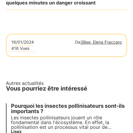
quelques minutes un danger croissant
16/01/2024
De
3Bee, Elena Fraccaro
416 Vues
Autres actualités
Vous pourriez être intéressé
Pourquoi les insectes pollinisateurs sont-ils
importants ?
Les insectes pollinisateurs jouent un rôle
fondamental dans l'écosystème. En effet, la
pollinisation est un processus vital pour de
multiples raisons. Découvrons-les ensemble dans
Lisez