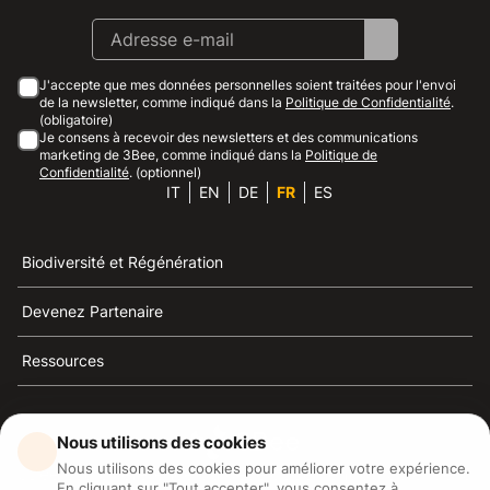
J'accepte que mes données personnelles soient traitées pour l'envoi
de la newsletter, comme indiqué dans la
Politique de Confidentialité
.
(obligatoire)
Je consens à recevoir des newsletters et des communications
marketing de 3Bee, comme indiqué dans la
Politique de
Confidentialité
. (optionnel)
IT
EN
DE
FR
ES
Biodiversité et Régénération
Devenez Partenaire
Ressources
Nous utilisons des cookies
Nous utilisons des cookies pour améliorer votre expérience.
3Bee est la référence du développement durable, de la
En cliquant sur "Tout accepter", vous consentez à