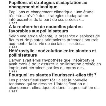
Papillons et stratégies d'adaptation au
cet article, en approfondissant quelques curiosités
intéressantes, y compris les différents mécanismes
changement climatique
de pollinisation.
Papillons et changement climatique : une étude
récente a révélé des stratégies d'adaptation
intéressantes de la part de ces précieux
pollinisateurs en Espagne et au Royaume-Uni. Cet
Lisez
À la recherche de nouvelles plantes
article présente les résultats de la recherche et les
implications pour la biodiversité.
favorables aux pollinisateurs
Selon une étude récente, la présence d'espèces de
fleurs et de plantes printanières précoces pourrait
augmenter la survie de certains insectes
pollinisateurs, élargissant ainsi la liste des plantes
Lisez
Hétérostylie : coévolution entre plantes et
"amies des pollinisateurs". Pour en savoir plus sur
les alliés des pollinisateurs, consultez cet article.
pollinisateurs
Darwin avait émis l'hypothèse que l'hétérostylie
avait évolué pour assurer la pollinisation croisée en
impliquant certaines parties du corps des
pollinisateurs. Aujourd'hui, une équipe de
Lisez
Pourquoi les plantes fleurissent-elles tôt ?
chercheurs a mené une étude sur ce sujet,
montrant que l'intuition de Darwin était correcte.
Les plantes fleurissent tôt : c'est la nouvelle
tendance qui se dessine. L'intensification du
changement climatique et donc l'augmentation des
émissions de gaz à effet de serre dans l'air ont fait
Lisez
peser un risque sérieux sur les organismes
végétaux eux-mêmes et sur les pollinisateurs dont
ils dépendent.