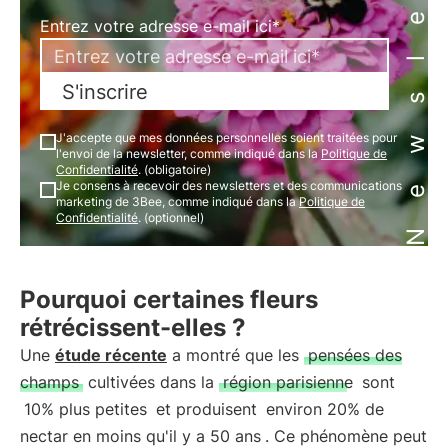
Newsletter
Entrez votre adresse e-mail ici*
S'inscrire
J'accepte que mes données personnelles soient traitées pour
l'envoi de la newsletter, comme indiqué dans la
Politique de
Confidentialité
. (obligatoire)
Je consens à recevoir des newsletters et des communications
marketing de 3Bee, comme indiqué dans la
Politique de
Confidentialité
. (optionnel)
Pourquoi certaines fleurs
rétrécissent-elles ?
Une
étude récente
a montré que les
pensées des
champs
cultivées dans la
région parisienne
sont
10% plus petites
et produisent
environ 20% de
nectar en moins qu'il y a 50 ans
. Ce phénomène peut