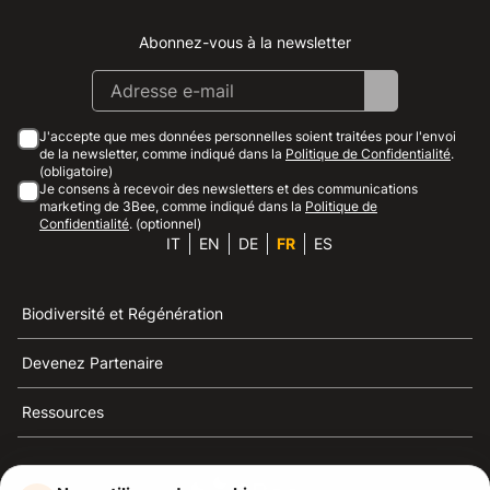
Abonnez-vous à la newsletter
Instagram
Facebook
Linkedin
Youtube
J'accepte que mes données personnelles soient traitées pour l'envoi
de la newsletter, comme indiqué dans la
Politique de Confidentialité
.
(obligatoire)
Je consens à recevoir des newsletters et des communications
marketing de 3Bee, comme indiqué dans la
Politique de
Confidentialité
. (optionnel)
IT
EN
DE
FR
ES
Biodiversité et Régénération
Devenez Partenaire
Ressources