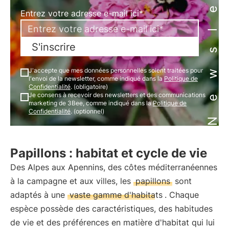
Newsletter
Entrez votre adresse e-mail ici*
S'inscrire
J'accepte que mes données personnelles soient traitées pour
l'envoi de la newsletter, comme indiqué dans la
Politique de
Confidentialité
. (obligatoire)
Je consens à recevoir des newsletters et des communications
marketing de 3Bee, comme indiqué dans la
Politique de
Confidentialité
. (optionnel)
Papillons : habitat et cycle de vie
Des Alpes aux Apennins, des côtes méditerranéennes
à la campagne et aux villes, les
papillons
sont
adaptés à une
vaste gamme d'habitats
. Chaque
espèce possède des caractéristiques, des habitudes
de vie et des préférences en matière d'habitat qui lui