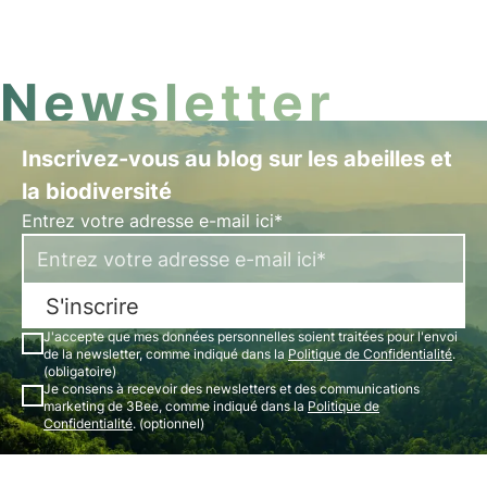
se font passer pour des fourmis afin de survivre ?
Découvrez dans cet article les 5 faits les plus
incroyables sur les papillons.
Newsletter
Inscrivez-vous au blog sur les abeilles et
la biodiversité
Entrez votre adresse e-mail ici*
S'inscrire
J'accepte que mes données personnelles soient traitées pour l'envoi
de la newsletter, comme indiqué dans la
Politique de Confidentialité
.
(obligatoire)
Je consens à recevoir des newsletters et des communications
marketing de 3Bee, comme indiqué dans la
Politique de
Confidentialité
. (optionnel)