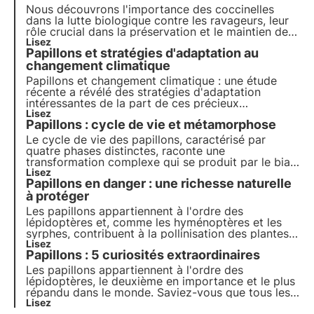
Nous découvrons l'importance des coccinelles
dans la lutte biologique contre les ravageurs, leur
rôle crucial dans la préservation et le maintien des
écosystèmes naturels et la manière dont ces
Lisez
Papillons et stratégies d'adaptation au
petites créatures voraces influencent positivement
la biodiversité et le bien-être des plantes.
changement climatique
Papillons et changement climatique : une étude
récente a révélé des stratégies d'adaptation
intéressantes de la part de ces précieux
pollinisateurs en Espagne et au Royaume-Uni. Cet
Lisez
Papillons : cycle de vie et métamorphose
article présente les résultats de la recherche et les
implications pour la biodiversité.
Le cycle de vie des papillons, caractérisé par
quatre phases distinctes, raconte une
transformation complexe qui se produit par le biais
d'un phénomène appelé métamorphose. Apprenez-
Lisez
Papillons en danger : une richesse naturelle
en plus sur la dynamique de ce processus dans cet
article et découvrez un fait intéressant sur la
à protéger
mémoire des papillons.
Les papillons appartiennent à l'ordre des
lépidoptères et, comme les hyménoptères et les
syrphes, contribuent à la pollinisation des plantes.
Cependant, certaines espèces particulières sont
Lisez
Papillons : 5 curiosités extraordinaires
rares et menacées. Découvrez ce qu'elles sont, où
elles vivent et ce que vous pouvez faire pour les
Les papillons appartiennent à l'ordre des
préserver.
lépidoptères, le deuxième en importance et le plus
répandu dans le monde. Saviez-vous que tous les
papillons ne sont pas inoffensifs ? Et que certains
Lisez