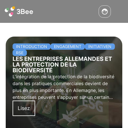
INTRODUCTION
ENGAGEMENT
INITIATIVEN
RSE
LES ENTREPRISES ALLEMANDES ET
LA PROTECTION DE LA
BIODIVERSITÉ
L'intégration de la protection de la biodiversité
dans les pratiques commerciales devient de
plus en plus importante. En Allemagne, les
entreprises peuvent s'appuyer sur un certain
nombre de projets, d'initiatives et de
Lisez
partenaires pour établir de nouvelles normes
en matière de comportement responsable des
entreprises.