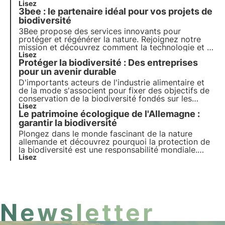
gardiens de la santé de nos écosystèmes.
Lisez
3bee : le partenaire idéal pour vos projets de
Découvrez comment 3Bee travaille à la
régénération de la biodiversité.
biodiversité
3Bee propose des services innovants pour
protéger et régénérer la nature. Rejoignez notre
mission et découvrez comment la technologie et la
durabilité se rejoignent pour créer un avenir plus
Lisez
Protéger la biodiversité : Des entreprises
vert pour les entreprises et la planète.
pour un avenir durable
D'importants acteurs de l'industrie alimentaire et
de la mode s'associent pour fixer des objectifs de
conservation de la biodiversité fondés sur les
sciences naturelles. Parmi les 17 entreprises
Lisez
Le patrimoine écologique de l'Allemagne :
pionnières qui font avancer cette initiative pilote,
on trouve H&M, Kering, LVMH et Nestlé.
garantir la biodiversité
Plongez dans le monde fascinant de la nature
allemande et découvrez pourquoi la protection de
la biodiversité est une responsabilité mondiale.
Apprends à connaître les mesures de conservation
Lisez
des habitats, la protection des océans et le rôle de
la recherche dans la gestion de la biodiversité.
Newsletter