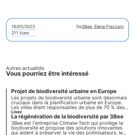
18/05/2023
De
3Bee, Elena Fraccaro
211 Vues
Autres actualités
Vous pourriez être intéressé
Projet de biodiversité urbaine en Europe
Les projets de biodiversité urbaine sont désormais
cruciaux dans la planification urbaine en Europe.
Les villes étant responsables de plus de 70 % des
émissions mondiales de carbone, il est devenu
Lisez
La régénération de la biodiversité par 3Bee
essentiel d'intégrer des solutions basées sur la
nature pour réduire l'impact environnemental.
3Bee est l'entreprise Climate-Tech qui protège la
biodiversité et propose des solutions innovantes
qui aident à préserver la vie des pollinisateurs, les