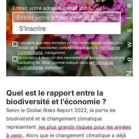
Newsletter
Entrez votre adresse e-mail ici*
S'inscrire
J'accepte que mes données personnelles soient traitées pour
l'envoi de la newsletter, comme indiqué dans la
Politique de
Confidentialité
. (obligatoire)
Je consens à recevoir des newsletters et des communications
marketing de 3Bee, comme indiqué dans la
Politique de
Confidentialité
. (optionnel)
Quel est le rapport entre la
biodiversité et l'économie ?
Selon le Global Risks Report 2022, la perte de
biodiversité et le changement climatique
représentent
les plus grands risques pour les années
à venir
. Alors que le changement climatique a déjà