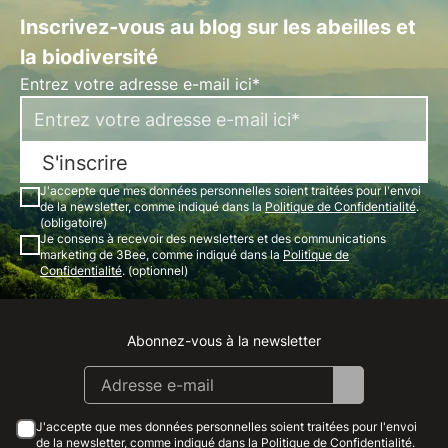
Inscrivez-vous au blog sur les abeilles et
la biodiversité
Entrez votre adresse e-mail ici*
S'inscrire
J'accepte que mes données personnelles soient traitées pour l'envoi
de la newsletter, comme indiqué dans la
Politique de Confidentialité
.
(obligatoire)
Je consens à recevoir des newsletters et des communications
marketing de 3Bee, comme indiqué dans la
Politique de
Confidentialité
. (optionnel)
Abonnez-vous à la newsletter
Instagram
Facebook
Linkedin
Youtube
J'accepte que mes données personnelles soient traitées pour l'envoi
de la newsletter, comme indiqué dans la
Politique de Confidentialité
.