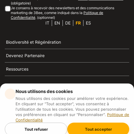
(obligatoire)
Je consens à recevoir des newsletters et des communications
marketing de 3Bee, comme indiqué dans la
Politique de
Confidentialité
. (optionnel)
IT
EN
DE
FR
ES
Biodiversité et Régénération
Devenez Partenaire
Ressources
Nous utilisons des cookies
Nous utilisons des cookies pour améliorer votre expérience.
3Bee est la référence du développement durable, de la
En cliquant sur "Tout accepter", vous consentez à
défense des abeilles et de la biodiversité
l'utilisation de tous les cookies. Vous pouvez personnaliser
vos préférences en cliquant sur "Personnaliser".
Politique de
Confidentialité
3Bee S.R.L Via Pastrengo 14, 20159, Milano (MI)
P.IVA: IT09711590969
Tout refuser
Tout accepter
3Bee GmbHSede legale: Oranienburger Straße 23, 10178