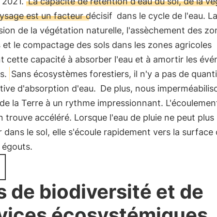
t 2021.
La capacité de rétention d'eau du sol, de la v
ysage est un facteur décisif
dans le cycle de l'eau. L
ion de la végétation naturelle, l'assèchement des zo
et le compactage des sols dans les zones agricoles
t cette capacité à absorber l'eau et à amortir les é
s.
Sans écosystèmes forestiers, il n'y a pas de quant
ative d'absorption d'eau.
De plus, nous imperméabiliso
de la Terre à un rythme impressionnant. L'écoulemen
en trouve accéléré. Lorsque l'eau de pluie ne peut plus
er dans le sol, elle s'écoule rapidement vers la surface 
 égouts.
s de biodiversité et de
vices écosystémiques