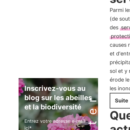
Parmi l
(de sout
des
ser
protect
causes r
et d'ent
précipit
sol et y
érode le 
Inscrivez-vous au
les inon
blog sur les abeilles
Suite
et la biodiversité
Que
Entrez votre adresse e-mail
act
ici*