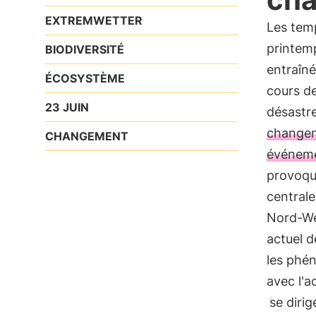
EXTREMWETTER
Les tem
printemp
BIODIVERSITÉ
entraîn
ÉCOSYSTÈME
cours de
23 JUIN
désastr
changent
CHANGEMENT
événeme
provoqu
central
Nord-We
actuel d
les phé
avec l'a
se dirig