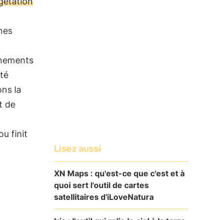
égétation
a
nes
vénements
ité
ns la
t de
ou finit
Lisez aussi
XN Maps : qu'est-ce que c'est et à
quoi sert l'outil de cartes
satellitaires d'iLoveNatura