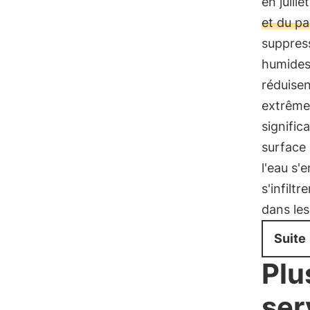
en juille
et du pa
suppress
humides 
réduisen
extrême
signific
surface 
l'eau s'
s'infiltr
dans les
Suite
Plu
ser