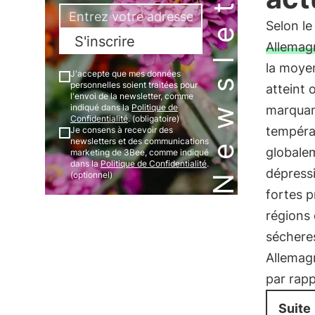
Newsletter
Selon l
S'inscrire
Allemagn
la moyen
J'accepte que mes données
personnelles soient traitées pour
atteint 
l'envoi de la newsletter, comme
indiqué dans la
Politique de
marquant
Confidentialité
. (obligatoire)
températ
Je consens à recevoir des
newsletters et des communications
globalem
marketing de 3Bee, comme indiqué
dans la
Politique de Confidentialité
.
dépress
(optionnel)
fortes p
régions 
sécheres
Allemag
par rap
Suite