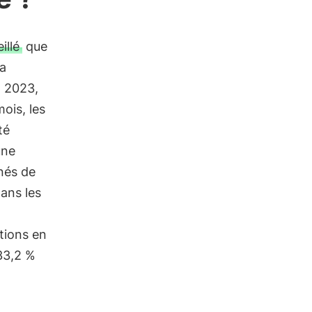
illé
que
 a
n 2023,
ois, les
té
une
nés de
Dans les
tions en
33,2 %