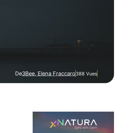
De
3Bee, Elena Fraccaro
388 Vues