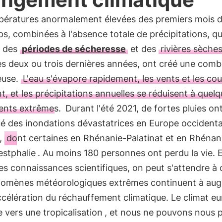
pératures anormalement élevées des premiers mois 
s, combinées à l'absence totale de précipitations, qu
é des
périodes de sécheresse
et des
rivières sèche
s deux ou trois dernières années, ont créé une comb
euse.
L'eau s'évapore rapidement, les vents et les co
, et les précipitations annuelles se réduisent à quel
nts extrêmes.
Durant l'été 2021, de fortes pluies on
é des inondations dévastatrices en Europe occidenta
e,
dont certaines en Rhénanie-Palatinat et en Rhénan
stphalie
. Au moins 180 personnes ont perdu la vie. E
es connaissances scientifiques, on peut s'attendre à
nomènes météorologiques extrêmes continuent à au
ccélération du réchauffement climatique. Le climat e
e vers une tropicalisation
, et nous ne pouvons nous 