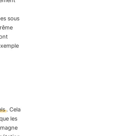
lement
tes sous
trême
sont
exemple
ls
. Cela
que les
lemagne