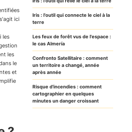
Iris : l'outil qui relie le ciel à la terre
ntifiées
Iris : l'outil qui connecte le ciel à la
'agit ici
terre
a
Les feux de forêt vus de l'espace :
i les
le cas Almería
gestion
nt les
Confronto Satellitaire : comment
 dans le
un territoire a changé, année
ntes et
après année
mplifie
Risque d'incendies : comment
cartographier en quelques
minutes un danger croissant
e ?