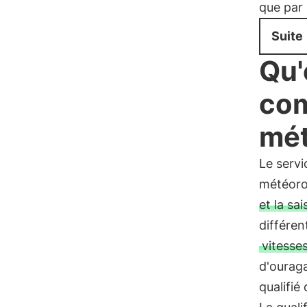
que par 
Suite
Qu'
co
mét
Le serv
météoro
et la sa
différen
vitesse
d'ourag
qualifi