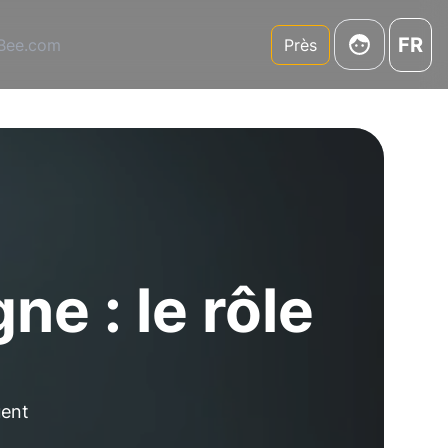
FR
3Bee.com
Près
e : le rôle
uent