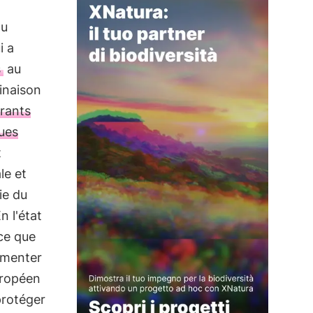
du
i a
s
au
inaison
urants
ques
t
le et
ie du
n l'état
 ce que
gmenter
uropéen
protéger