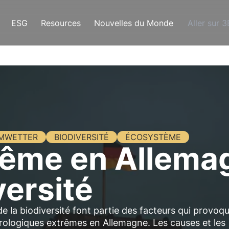
ESG
Resources
Nouvelles du Monde
Aller sur 
MWETTER
BIODIVERSITÉ
ÉCOSYSTÈME
ême en Allemagn
versité
e la biodiversité font partie des facteurs qui provoq
logiques extrêmes en Allemagne. Les causes et les