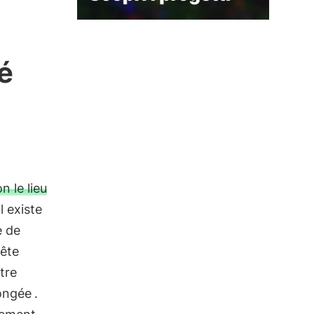
é
 le lieu
l existe
e de
ête
tre
ongée
.