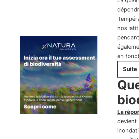
La qual
dépendr
tempér
nos lati
pendant 
égaleme
en fonc
Suite
Que
bio
La répo
devient
inondat