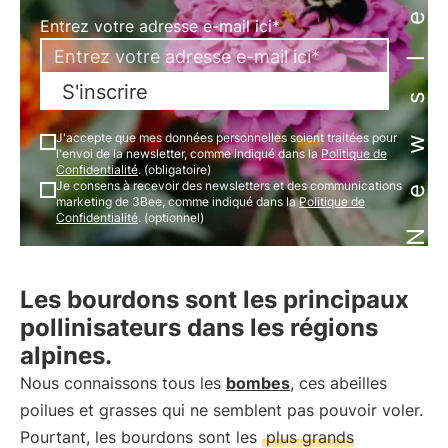
Newsletter
Entrez votre adresse e-mail ici*
S'inscrire
J'accepte que mes données personnelles soient traitées pour
l'envoi de la newsletter, comme indiqué dans la
Politique de
Confidentialité
. (obligatoire)
Je consens à recevoir des newsletters et des communications
marketing de 3Bee, comme indiqué dans la
Politique de
Confidentialité
. (optionnel)
Les bourdons sont les principaux
pollinisateurs dans les régions
alpines.
Nous connaissons tous les
bombes
, ces abeilles
poilues et grasses qui ne semblent pas pouvoir voler.
Pourtant, les bourdons sont les
plus grands