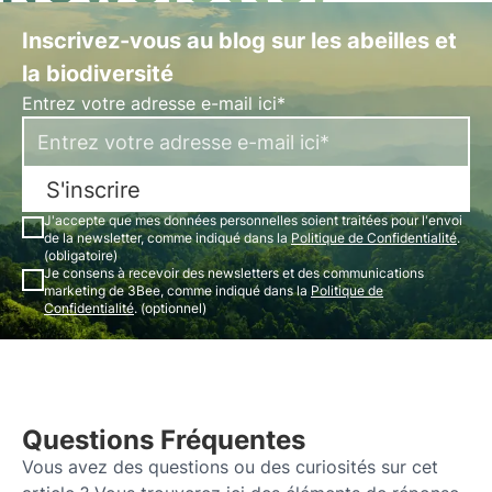
Inscrivez-vous au blog sur les abeilles et
la biodiversité
Entrez votre adresse e-mail ici*
S'inscrire
J'accepte que mes données personnelles soient traitées pour l'envoi
de la newsletter, comme indiqué dans la
Politique de Confidentialité
.
(obligatoire)
Je consens à recevoir des newsletters et des communications
marketing de 3Bee, comme indiqué dans la
Politique de
Confidentialité
. (optionnel)
Questions Fréquentes
Vous avez des questions ou des curiosités sur cet