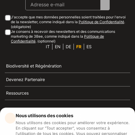
J'accepte que mes données personnelles soient traitées pour l'envoi
de la newsletter, comme indiqué dans la
Politique de Confidentialité
.
(obligatoire)
Je consens à recevoir des newsletters et des communications
marketing de 3Bee, comme indiqué dans la
Politique de
Confidentialité
. (optionnel)
IT
EN
DE
FR
ES
Biodiversité et Régénération
Devenez Partenaire
Ressources
Nous utilisons des cookies
Nous utilisons des cookies pour améliorer votre expérience.
3Bee est la référence du développement durable, de la
En cliquant sur "Tout accepter", vous consentez à
défense des abeilles et de la biodiversité
l'utilisation de tous les cookies. Vous pouvez personnaliser