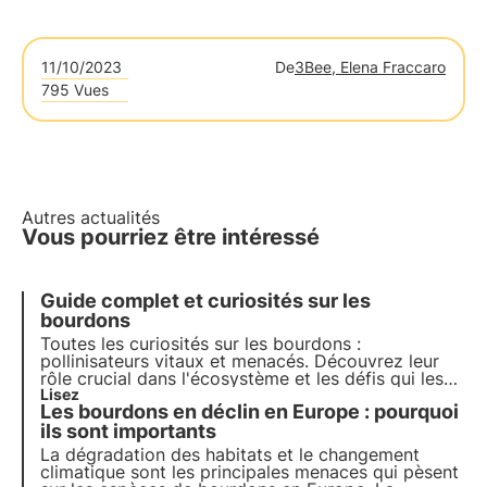
11/10/2023
De
3Bee, Elena Fraccaro
795 Vues
Autres actualités
Vous pourriez être intéressé
Guide complet et curiosités sur les
bourdons
Toutes les curiosités sur les bourdons :
pollinisateurs vitaux et menacés. Découvrez leur
rôle crucial dans l'écosystème et les défis qui les
mettent en danger. Rejoignez 3Bee pour préserver
Lisez
Les bourdons en déclin en Europe : pourquoi
ces précieux insectes et garantir un avenir durable.
ils sont importants
La dégradation des habitats et le changement
climatique sont les principales menaces qui pèsent