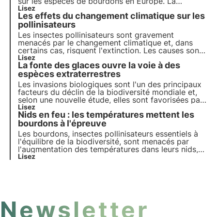
sur les espèces de bourdons en Europe. La
situation est alarmante. Mais pourquoi les
Lisez
Les effets du changement climatique sur les
bourdons sont-ils si importants ? Et quel est l'état
actuel de leurs populations en Europe ? C'est ce
pollinisateurs
que nous allons découvrir dans cet article.
Les insectes pollinisateurs sont gravement
menacés par le changement climatique et, dans
certains cas, risquent l'extinction. Les causes sont
multiples et peuvent concerner directement les
Lisez
La fonte des glaces ouvre la voie à des
insectes ou indirectement les plantes qu'ils visitent.
Mais quels sont les effets ? C'est ce que nous
espèces extraterrestres
allons découvrir dans cet article.
Les invasions biologiques sont l'un des principaux
facteurs du déclin de la biodiversité mondiale et,
selon une nouvelle étude, elles sont favorisées par
la fonte rapide des glaciers induite par le
Lisez
Nids en feu : les températures mettent les
changement climatique.
bourdons à l'épreuve
Les bourdons, insectes pollinisateurs essentiels à
l'équilibre de la biodiversité, sont menacés par
l'augmentation des températures dans leurs nids,
car ils se comportent comme des
Lisez
superorganismes. Une étude récente met en
évidence les risques du changement climatique
pour ces animaux et pour la biodiversité.
Newsletter