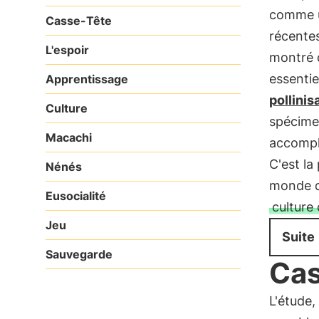
comme u
Casse-Tête
récente
L'espoir
montré 
essentie
Apprentissage
pollinis
Culture
spécime
Macachi
accompli
C'est la
Nénés
monde de
Eusocialité
culture
Jeu
Suite
Sauvegarde
Cas
L'étude,