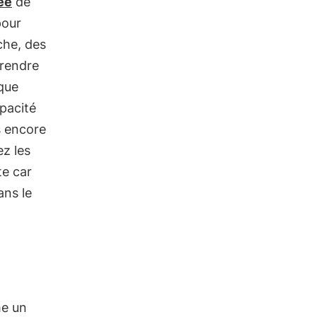
ee
de
pour
che, des
prendre
que
pacité
s encore
z les
e car
ans le
me un