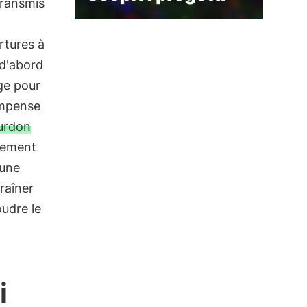
transmis
rtures à
 d'abord
uge pour
compense
urdon
lement
 une
raîner
oudre le
i