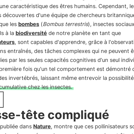
ne caractéristique des êtres humains. Cependant, le
s découvertes d'une équipe de chercheurs britanniqu
que les
bombes
(
Bombus terrestris
), insectes sociau
ls à la
biodiversité
de notre planète en tant que
ateurs
, sont capables d'apprendre, grâce à l'observat
ns entraînés, des tâches complexes qui ne peuvent ê
es par les seules capacités cognitives d'un seul indiv
 première fois qu'un tel comportement est démontré 
s invertébrés, laissant même entrevoir la possibilité
 cumulative chez les insectes.
se-tête compliqué
 publiée dans
Nature
, montre que ces pollinisateurs s