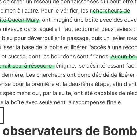
 de créer un réseau de connaissances qui peut être 
imen à l'autre. Pour le vérifier, les r
chercheurs de
sité Queen Mary
ont imaginé une boîte avec des ouve
s niveaux dans laquelle il faut actionner deux leviers :
r bleu pour déverrouiller le passage, puis un levier ro
ulisser la base de la boîte et libérer l'accès à une ré
et sucrée, dont les bourdons sont friands.
Aucun bo
nait seul à résoudre l'énigme,
se désintéressant faci
 dernière. Les chercheurs ont donc décidé de libérer
se pour la première et la deuxième étape, afin d'ent
 spécimens qui, par la suite, ont été capables de rés
e la boîte avec seulement la récompense finale.
 observateurs de Bomb