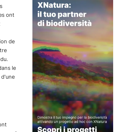
s
es ont
x
ion de
tre
idu.
dans le
 d'une
ont