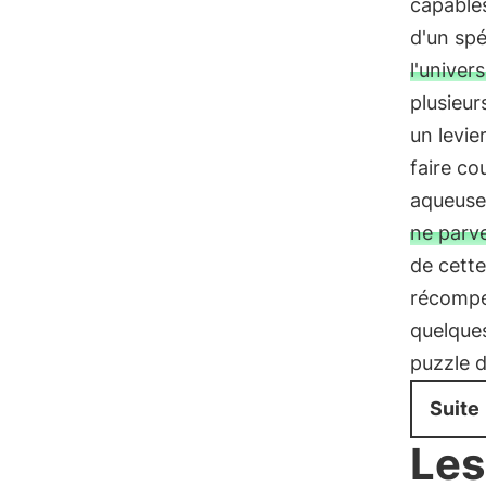
capables
d'un spéc
l'univer
plusieur
un levie
faire co
aqueuse 
ne parve
de cette
récompen
quelques
puzzle d
Suite
Les