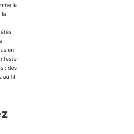
omme la
, la
iétés
a
lus en
nifester
s : des
au fil
ez