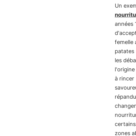
Un exemp
nourrit
années 1
d'accept
femelle 
patates 
les déba
l'origin
à rincer
savoure
répandus
changeme
nourritu
certain
zones ab