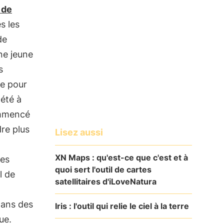
 de
ès les
de
une jeune
s
ce pour
 été à
ommencé
dre plus
Lisez aussi
XN Maps : qu'est-ce que c'est et à
des
quoi sert l'outil de cartes
l de
satellitaires d'iLoveNatura
dans des
Iris : l'outil qui relie le ciel à la terre
ue.