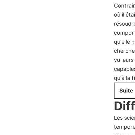
Contrai
où il ét
résoudre
comport
qu'elle 
cherche
vu leur
capables
qu'à la f
Suite
Dif
Les scie
temporel