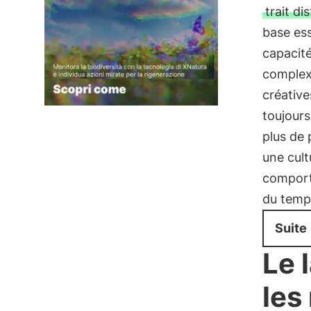
trait dis
base es
capacit
complexe
créative
toujour
plus de
une cult
comporte
du temps
Suite
Le 
les