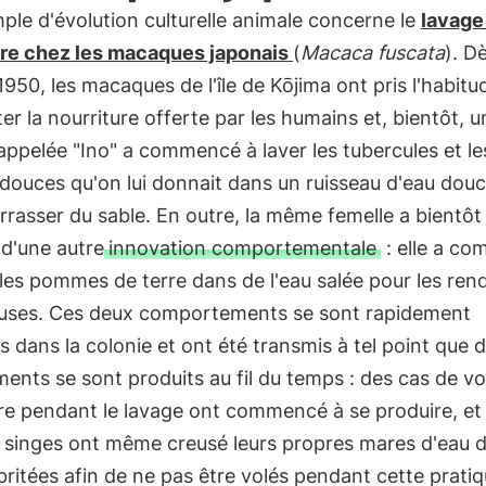
le d'évolution culturelle animale concerne le
lavage
ure chez les macaques japonais
(
Macaca fuscata
). D
950, les macaques de l'île de Kōjima ont pris l'habitu
er la nourriture offerte par les humains et, bientôt, 
appelée "Ino" a commencé à laver les tubercules et le
douces qu'on lui donnait dans un ruisseau d'eau dou
rrasser du sable. En outre, la même femelle a bientôt
e d'une autre
innovation comportementale
: elle a c
 les pommes de terre dans de l'eau salée pour les ren
uses. Ces deux comportements se sont rapidement
 dans la colonie et ont été transmis à tel point que 
nts se sont produits au fil du temps : des cas de vo
re pendant le lavage ont commencé à se produire, et
s singes ont même creusé leurs propres mares d'eau 
ritées afin de ne pas être volés pendant cette pratiq