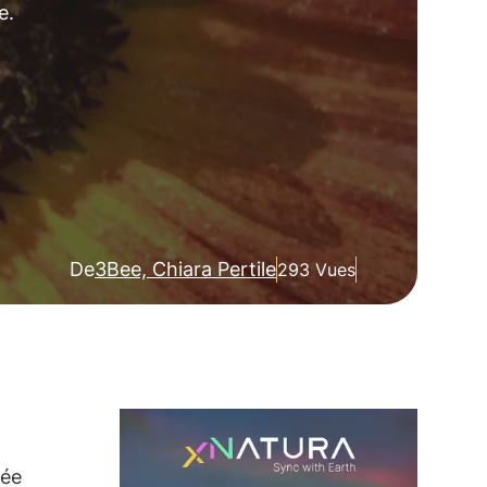
e.
De
3Bee, Chiara Pertile
293 Vues
rée