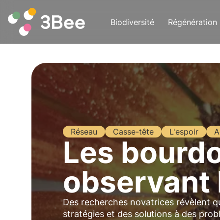
Biodiversité
Régénération
Réseau
Casse-tête
L'espoir
A
Les bourdo
observant 
Des recherches novatrices révèlent q
stratégies et des solutions à des pr