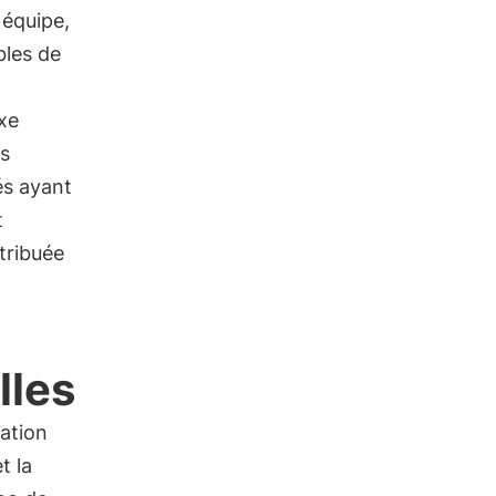
 équipe,
bles de
xe
es
és ayant
t
stribuée
lles
ration
t la