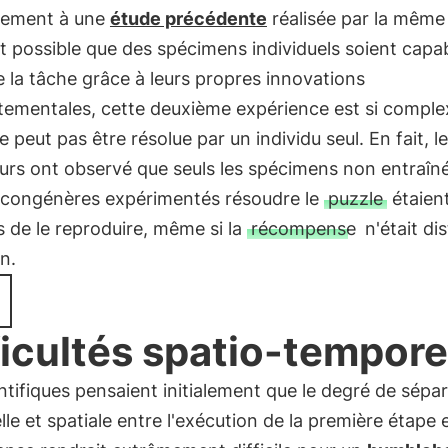
rement à une
étude précédente
réalisée par la même
ait possible que des spécimens individuels soient capa
 la tâche grâce à leurs propres innovations
ementales, cette deuxième expérience est si comple
ne peut pas être résolue par un individu seul. En fait, l
urs ont observé que seuls les spécimens non entraîn
s congénères expérimentés résoudre le
puzzle
étaien
 de le reproduire, même si la
récompense
n'était di
in.
ficultés spatio-tempore
ntifiques pensaient initialement que le degré de sépa
le et spatiale entre l'exécution de la première étape e