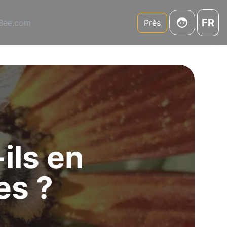
FR
3Bee.com
Près
ils en
es ?